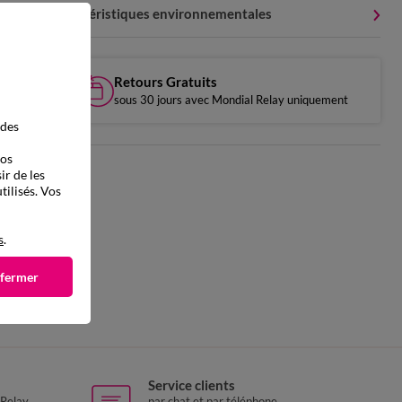
Caractéristiques environnementales
Retours Gratuits
sous 30 jours avec Mondial Relay uniquement
 des
vos
ir de les
tilisés. Vos
s
.
 fermer
Service clients
 Relay
par chat et par téléphone