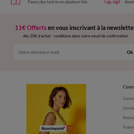
Payez plus tard ou en plusieurs fois
domic
11€ Offerts
en vous inscrivant à la newslette
dès 20€ d’achat
-
conditions dans votre email de confirmation
Ok
Com
Comma
Livrai
Retour
Paiem