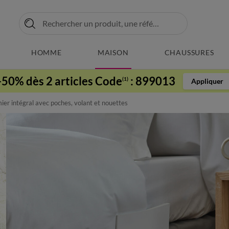
HOMME
MAISON
CHAUSSURES
-50% dès 2 articles Code
:
899013
(1)
Appliquer
r intégral avec poches, volant et nouettes