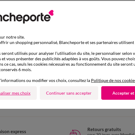
ur notre site.
ffrir un shopping personnalisé, Blancheporte et ses partenaires utilisent
seront utilisés pour analyser l'utilisation du site, le personnaliser selon 
 et vous présenter des publicités adaptées à vos goûts. Vous pouvez chois
ns ce cas, seuls les cookies nécessaires au fonctionnement du site seront u
conservés 6 mois.
'informations ou modifier vos choix, consultez la
Politique de nos cookie
D'autres idées d'Accessoires de literie
aliser mes choix
Continuer sans accepter
Accepter et
Cache sommier
Retours gratuits
aison express
sous 30 jours avec Mondial