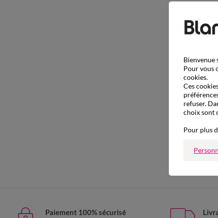
Bienvenue s
Pour vous o
cookies.
Ces cookies 
préférences
refuser. Da
choix sont 
Pour plus d
Personn
Paiement 100% sécurisé
Livr