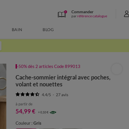
Commander
par
référence catalogue
BAIN
BLOG
-50% dès 2 articles Code 899013
Cache-sommier intégral avec poches,
volant et nouettes
4.4
/
5
-
27
avis
à partir de
54,99 €
+ 0,10 €
Couleur :
Gris