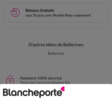
Retours Gratuits
sous 30 jours avec Mondial Relay uniquement
D'autres idées de Ballerines
Ballerines
Paiement 100% sécurisé
Payez plus tard ou en plusieurs fois
Livraison express
domicile, relais, consignes automatiques