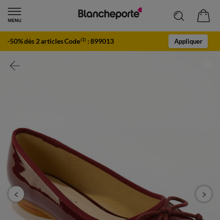
-50% dès 2 articles Code
:
899013
(1)
Appliquer