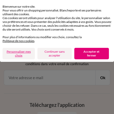
Retours gratuits
sous 30 jours avec Mondial Relay uniquement
Bienvenue sur notre site.
Pour vous offrir un shopping personnalisé, Blancheporte et ses partenaires
utilisent des cookies.
Service clients
Ces cookies seront utilisés pour analyser l'utilisation du site, le personnaliser selon
par chat et par téléphone
vos préférences et vous présenter des publicités adaptées à vos goûts. Vous pouvez
choisir de les refuser. Dans ce cas, seuls les cookies nécessaires au fonctionnement
de 8h00 à 20h00 du lundi au samedi
du site seront utilisés. Vos choix sont conservés 6 mois.
Pour plus d'informations ou modifier vos choix, consultez la
Politique de nos cookies
.
11€ Offerts
Personnaliser mes
Continuer sans
Accepter et
en vous inscrivant à la newsletter
choix
accepter
fermer
dès 20€ d’achat
conditions dans votre email de confirmation
Ok
Téléchargez l’application