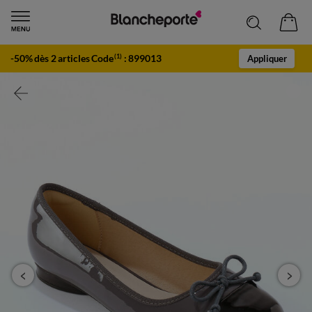
-50% dès 2 articles Code
:
899013
(1)
Appliquer