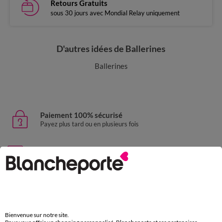
Retours Gratuits
sous 30 jours avec Mondial Relay uniquement
D'autres idées de Ballerines
Ballerines
Paiement 100% sécurisé
Payez plus tard ou en plusieurs fois
Livraison express
domicile, relais, consignes automatiques
Retours gratuits
sous 30 jours avec Mondial Relay uniquement
Bienvenue sur notre site.
Service clients