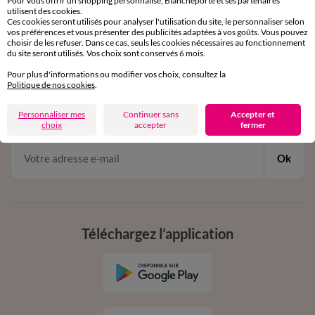
Pour vous offrir un shopping personnalisé, Blancheporte et ses partenaires
par chat et par téléphone
utilisent des cookies.
de 8h00 à 20h00 du lundi au samedi
Ces cookies seront utilisés pour analyser l'utilisation du site, le personnaliser selon
vos préférences et vous présenter des publicités adaptées à vos goûts. Vous pouvez
choisir de les refuser. Dans ce cas, seuls les cookies nécessaires au fonctionnement
du site seront utilisés. Vos choix sont conservés 6 mois.
11€ Offerts
Pour plus d'informations ou modifier vos choix, consultez la
Politique de nos cookies
.
en vous inscrivant à la newsletter
dès 20€ d’achat
Personnaliser mes
Continuer sans
Accepter et
conditions dans votre email de confirmation
choix
accepter
fermer
Ok
Téléchargez l’application