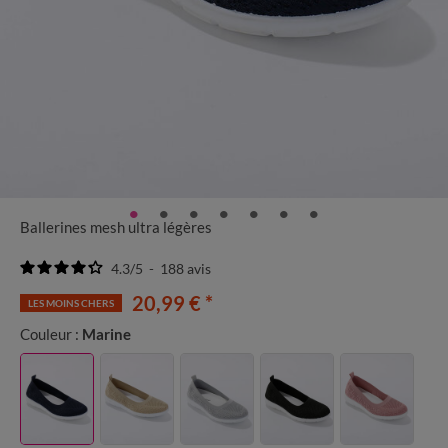
Ballerines mesh ultra légères
4.3
/
5
-
188
avis
20,99 €
*
LES MOINS CHERS
Couleur :
Marine