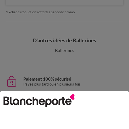
*exclu des réductions offertes par code promo
D'autres idées de Ballerines
Ballerines
Paiement 100% sécurisé
Payez plus tard ou en plusieurs fois
Livraison express
domicile, relais, consignes automatiques
Retours gratuits
sous 30 jours avec Mondial Relay uniquement