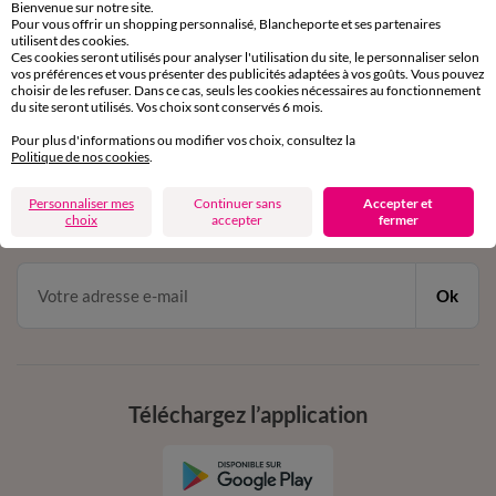
Bienvenue sur notre site.
Pour vous offrir un shopping personnalisé, Blancheporte et ses partenaires
Service clients
utilisent des cookies.
par chat et par téléphone
Ces cookies seront utilisés pour analyser l'utilisation du site, le personnaliser selon
de 8h00 à 20h00 du lundi au samedi
vos préférences et vous présenter des publicités adaptées à vos goûts. Vous pouvez
choisir de les refuser. Dans ce cas, seuls les cookies nécessaires au fonctionnement
du site seront utilisés. Vos choix sont conservés 6 mois.
Pour plus d'informations ou modifier vos choix, consultez la
11€ Offerts
Politique de nos cookies
.
en vous inscrivant à la newsletter
Personnaliser mes
Continuer sans
Accepter et
dès 20€ d’achat
choix
accepter
fermer
conditions dans votre email de confirmation
Ok
Téléchargez l’application