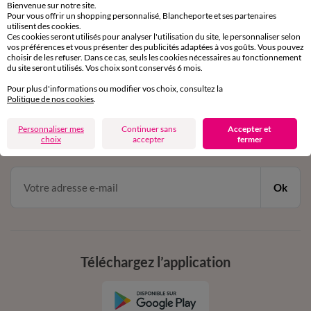
Bienvenue sur notre site.
Pour vous offrir un shopping personnalisé, Blancheporte et ses partenaires
Service clients
utilisent des cookies.
par chat et par téléphone
Ces cookies seront utilisés pour analyser l'utilisation du site, le personnaliser selon
de 8h00 à 20h00 du lundi au samedi
vos préférences et vous présenter des publicités adaptées à vos goûts. Vous pouvez
choisir de les refuser. Dans ce cas, seuls les cookies nécessaires au fonctionnement
du site seront utilisés. Vos choix sont conservés 6 mois.
Pour plus d'informations ou modifier vos choix, consultez la
11€ Offerts
Politique de nos cookies
.
en vous inscrivant à la newsletter
Personnaliser mes
Continuer sans
Accepter et
choix
accepter
fermer
dès 20€ d’achat
conditions dans votre email de confirmation
Ok
Téléchargez l’application