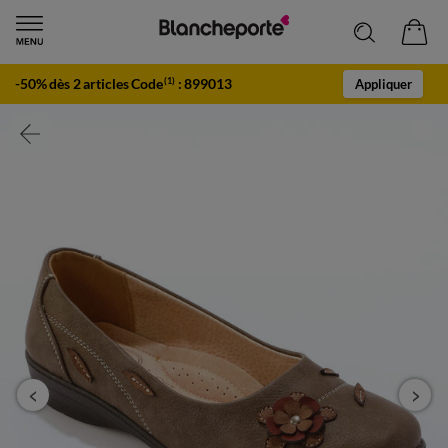
-50% dès 2 articles Code
:
899013
(1)
Appliquer