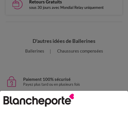
Retours Gratuits
sous 30 jours avec Mondial Relay uniquement
D'autres idées de Ballerines
Ballerines
Chaussures compensées
Paiement 100% sécurisé
Payez plus tard ou en plusieurs fois
Livraison express
domicile, relais, consignes automatiques
Retours gratuits
sous 30 jours avec Mondial Relay uniquement