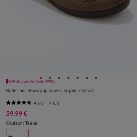
-50% dès 2 articles Code 899013
Ballerines fleurs appliquées, largeur confort
4.6
/
5
-
9
avis
59,99 €
Couleur :
Taupe