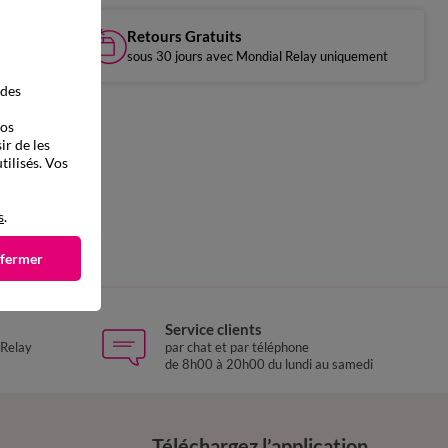
Retours Gratuits
sous 30 jours avec Mondial Relay uniquement
 des
vos
ir de les
tilisés. Vos
s
.
 fermer
Service clients
 Relay
par chat et par téléphone
de 8h00 à 20h00 du lundi au samedi
Téléchargez l’application