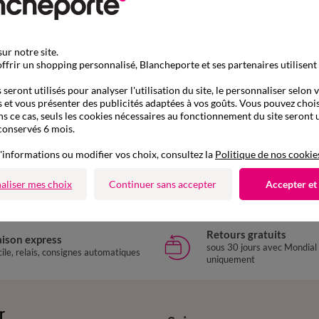
ur notre site.
ffrir un shopping personnalisé, Blancheporte et ses partenaires utilisent
seront utilisés pour analyser l'utilisation du site, le personnaliser selon 
 et vous présenter des publicités adaptées à vos goûts. Vous pouvez chois
ns ce cas, seuls les cookies nécessaires au fonctionnement du site seront u
conservés 6 mois.
D'autres idées de Ballerines
'informations ou modifier vos choix, consultez la
Politique de nos cookie
Ballerines
aliser mes choix
Continuer sans accepter
Accepter et
Retours gratuits
aison express
sous 30 jours avec Mondial
ile, relais, consignes automatiques
uniquement
r