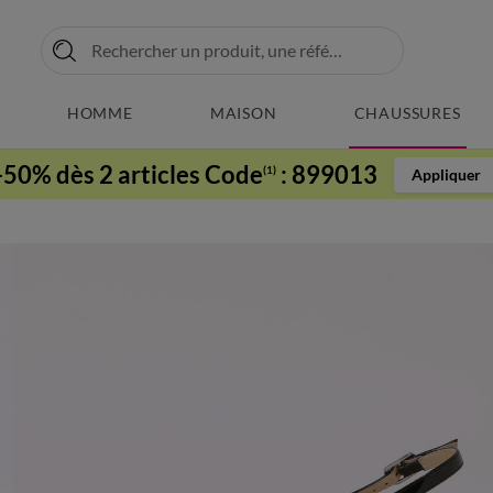
HOMME
MAISON
CHAUSSURES
-50% dès 2 articles Code
:
899013
(1)
Appliquer