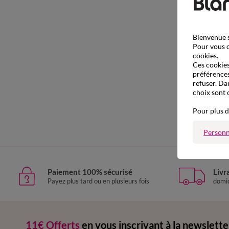
Bienvenue s
Pour vous o
cookies.
Ces cookies 
préférences
refuser. Da
choix sont 
Pour plus d
Personn
Paiement 100% sécurisé
Livr
Payez plus tard ou en plusieurs fois
domic
11€ Offerts
en vous inscrivant à la newslette