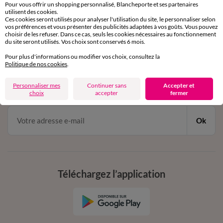
Service clients
Pour vous offrir un shopping personnalisé, Blancheporte et ses partenaires
par chat et par téléphone
utilisent des cookies.
Ces cookies seront utilisés pour analyser l'utilisation du site, le personnaliser selon
de 8h00 à 20h00 du lundi au samedi
vos préférences et vous présenter des publicités adaptées à vos goûts. Vous pouvez
choisir de les refuser. Dans ce cas, seuls les cookies nécessaires au fonctionnement
du site seront utilisés. Vos choix sont conservés 6 mois.
11€ Offerts
Pour plus d'informations ou modifier vos choix, consultez la
Politique de nos cookies
.
en vous inscrivant à la newsletter
Personnaliser mes
Continuer sans
Accepter et
dès 20€ d’achat
choix
accepter
fermer
conditions dans votre email de confirmation
Ok
Téléchargez l’application