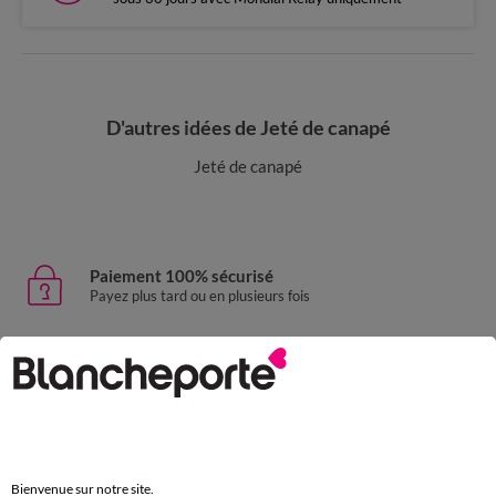
D'autres idées de Jeté de canapé
Jeté de canapé
Paiement 100% sécurisé
Payez plus tard ou en plusieurs fois
Livraison express
domicile, relais, consignes automatiques
Retours gratuits
sous 30 jours avec Mondial Relay uniquement
Bienvenue sur notre site.