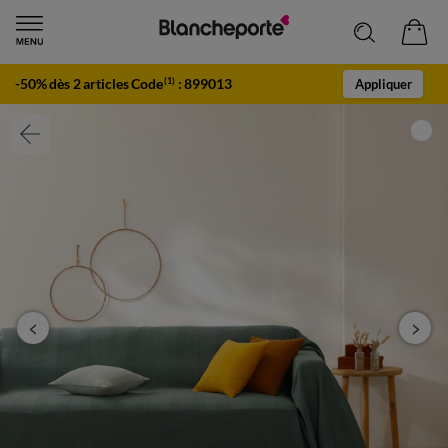
-50% dès 2 articles Code
:
899013
(1)
Appliquer