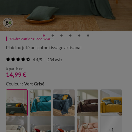
-50% dès 2 articles Code 899013
Plaid ou jeté uni coton tissage artisanal
4.4
/
5
-
234
avis
à partir de
14,99 €
Couleur :
Vert Grisé
+1