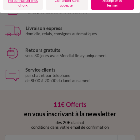
Personnaliser mes
Continuer sans
Accepter et
choix
accepter
fermer
Paiement 100% sécurisé
Payez plus tard ou en plusieurs fois
Livraison express
domicile, relais, consignes automatiques
Retours gratuits
sous 30 jours avec Mondial Relay uniquement
Service clients
par chat et par téléphone
de 8h00 à 20h00 du lundi au samedi
11€ Offerts
en vous inscrivant à la newsletter
dès 20€ d’achat
conditions dans votre email de confirmation