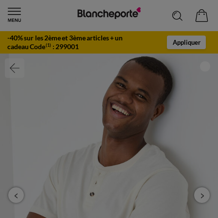
-40% sur les 2ème et 3ème articles + un
Appliquer
cadeau Code
:
299001
(1)