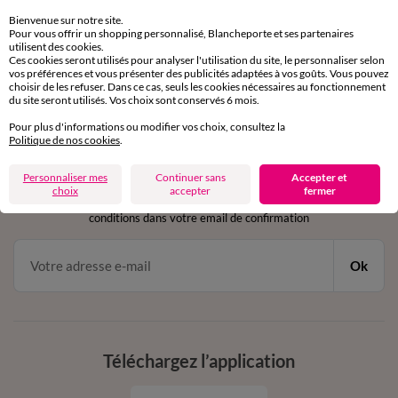
sous 30 jours avec Mondial Relay uniquement
Bienvenue sur notre site.
Pour vous offrir un shopping personnalisé, Blancheporte et ses partenaires
utilisent des cookies.
Service clients
Ces cookies seront utilisés pour analyser l'utilisation du site, le personnaliser selon
par chat et par téléphone
vos préférences et vous présenter des publicités adaptées à vos goûts. Vous pouvez
de 8h00 à 20h00 du lundi au samedi
choisir de les refuser. Dans ce cas, seuls les cookies nécessaires au fonctionnement
du site seront utilisés. Vos choix sont conservés 6 mois.
Pour plus d'informations ou modifier vos choix, consultez la
Politique de nos cookies
.
11€ Offerts
en vous inscrivant à la newsletter
Personnaliser mes
Continuer sans
Accepter et
choix
accepter
fermer
dès 20€ d’achat
conditions dans votre email de confirmation
Ok
Téléchargez l’application