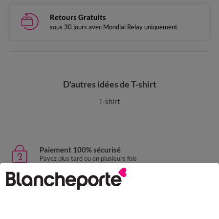
Retours Gratuits
sous 30 jours avec Mondial Relay uniquement
D'autres idées de T-shirt
T-shirt
Paiement 100% sécurisé
Payez plus tard ou en plusieurs fois
Livraison express
domicile, relais, consignes automatiques
Retours gratuits