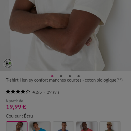
T-shirt Henley confort manches courtes - coton biologique(**)
4.2
/
5
-
29
avis
à partir de
19,99 €
Couleur :
Écru