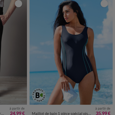
à partir de
à partir de
52/54
56/58
38
40
42
44
46
48
50
52
54
24,99 €
35,99 €
s
Maillot de bain 1 pièce spécial piscine