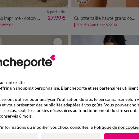
à partir de
/40
42/44
46/48
50
52
54
34/36
38/40
42/44
46/
27,99 €
imprimé - coton modal
Culotte taille haute grand confort invisible - Lot de 2
de 899013
-50% dès 2 art Code 899013
ur notre site.
ffrir un shopping personnalisé, Blancheporte et ses partenaires utilisent
seront utilisés pour analyser l'utilisation du site, le personnaliser selon 
 et vous présenter des publicités adaptées à vos goûts. Vous pouvez chois
ns ce cas, seuls les cookies nécessaires au fonctionnement du site seront u
conservés 6 mois.
'informations ou modifier vos choix, consultez la
Politique de nos cookie