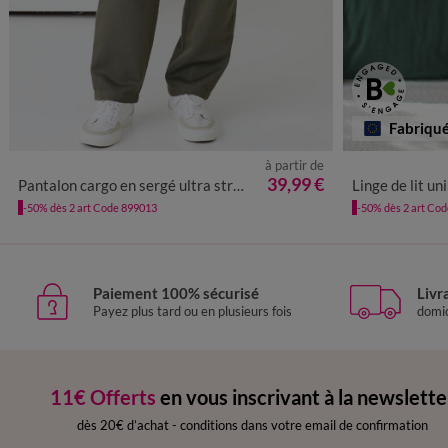
Fabriqu
à partir de
38
40
42
44
46
48
50
52
54
56
58
39,99 €
Pantalon cargo en sergé ultra stretch - L30
Linge de lit un
-50% dès 2 art Code 899013
-50% dès 2 art Co
Paiement 100% sécurisé
Livr
Payez plus tard ou en plusieurs fois
domic
11€ Offerts
en vous inscrivant à la newslette
dès 20€ d’achat
-
conditions dans votre email de confirmation