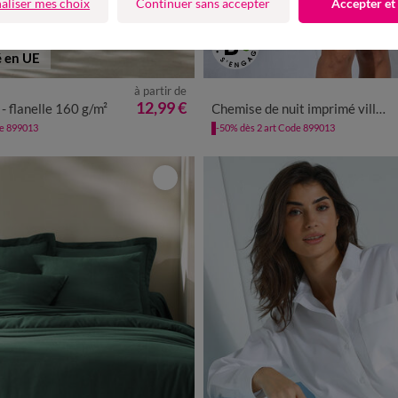
aliser mes choix
Continuer sans accepter
Accepter et
é en UE
à partir de
34/36
38/40
42/44
46/48
12,99 €
i - flanelle 160 g/m²
Chemise de nuit imprimé ville étoilée - lot de 2
de 899013
-50% dès 2 art Code 899013