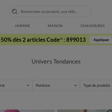
HOMME
MAISON
CHAUSSURES
-50% dès 2 articles Code
:
899013
(1)
Appliquer
Univers Tendances
rie
Pointure
Type de produits
Matière
Marque