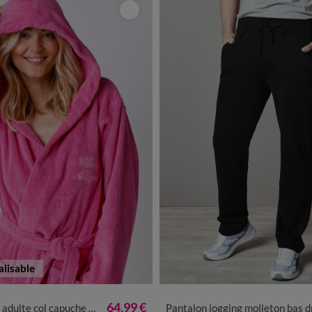
lisable
0
42/44
46/48
50/52
54/56
36/38
40/42
44/46
48/50
64,99 €
he personnalisé - éponge bouclette 380 g/m²
Pantalon jogging molleton bas droit