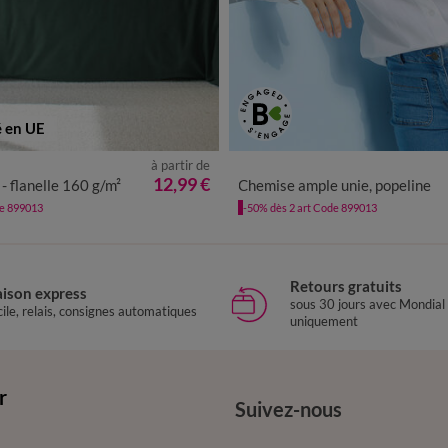
é en UE
à partir de
36
38
40
42
44
46
48
12,99 €
i - flanelle 160 g/m²
Chemise ample unie, popeline
de 899013
-50% dès 2 art Code 899013
Retours gratuits
aison express
sous 30 jours avec Mondial
ile, relais, consignes automatiques
uniquement
r
Suivez-nous