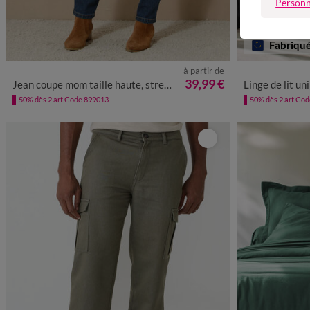
Personn
Fabriqu
à partir de
36
38
40
42
44
46
48
50
52
39,99 €
Jean coupe mom taille haute, stretch
Linge de lit un
-50% dès 2 art Code 899013
-50% dès 2 art Co