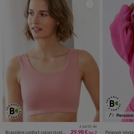
Mieux choisir
Personna
à partir de
38
40
42
44
46
48
50
52
54
56
34/36
38/4
29,98 €
Brassière confort coton stretch doublé sans armatures - lot de 2
Peignoir mixte adulte col capuc
les 2