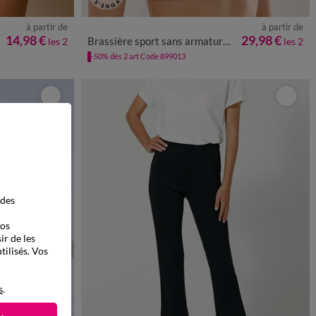
à partir de
à partir de
48
50/52
36/38
40/42
44/46
48/50
52/54
56/58
14,98 €
29,98 €
Brassière sport sans armatures - lot de 2
les 2
les 2
60/62
-50% dès 2 art Code 899013
 des
vos
ir de les
tilisés. Vos
s
.