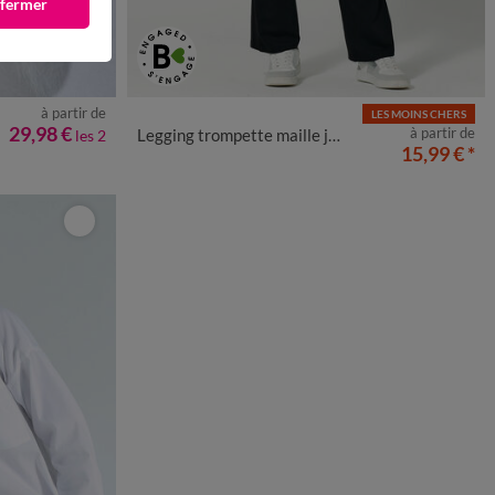
 fermer
à partir de
LES MOINS CHERS
50
52
54
34/36
38/40
42/44
46/48
50
52
54
29,98 €
à partir de
Legging trompette maille jersey
les 2
15,99 €
*