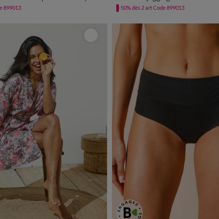
60/62
64/66
68/
de 899013
-50% dès 2 art Code 899013