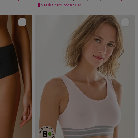
70
-50% dès 2 art Code 899013