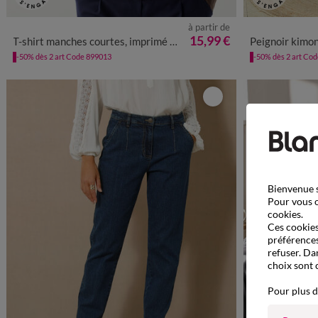
à partir de
34/36
38/40
42/44
46/48
50
52
54
34/36
38
15,99 €
T-shirt manches courtes, imprimé coeurs dorés
Peignoir kimono 
-50% dès 2 art Code 899013
-50% dès 2 art Co
Bienvenue s
Pour vous o
cookies.
Ces cookies 
préférences
refuser. Da
choix sont 
Pour plus d