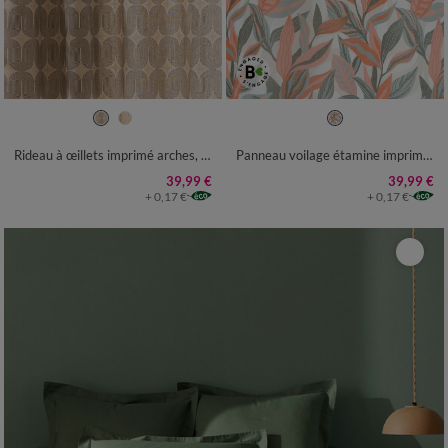
Rideau à œillets imprimé arches, détails métallisés
Panneau voilage étamine imprimé feuillage, finition oeillets
39,99 €
39,99 €
+ 0,17 €
+ 0,17 €