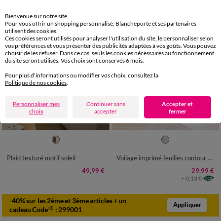
Bienvenue sur notre site.
Pour vous offrir un shopping personnalisé, Blancheporte et ses partenaires
utilisent des cookies.
Ces cookies seront utilisés pour analyser l'utilisation du site, le personnaliser selon
vos préférences et vous présenter des publicités adaptées à vos goûts. Vous pouvez
choisir de les refuser. Dans ce cas, seuls les cookies nécessaires au fonctionnement
du site seront utilisés. Vos choix sont conservés 6 mois.
Pour plus d'informations ou modifier vos choix, consultez la
Politique de nos cookies
.
Personnaliser mes
Continuer sans
Accepter et
choix
accepter
fermer
Plaid texturé motif soleil
Voilage imprimé feuilles contour doré
49,99 €
29,99 €
+ 0,13 €
-40% sur les 2ème et 3ème articles + un
Appliquer
cadeau Code
:
299001
(1)