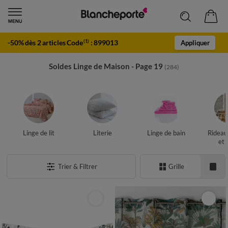
-50% dès 2 articles Code
:
899013
(1)
Appliquer
Soldes Linge de Maison - Page 19
(284)
Linge de lit
Literie
Linge de bain
Rideau
et 
Trier & Filtrer
Grille