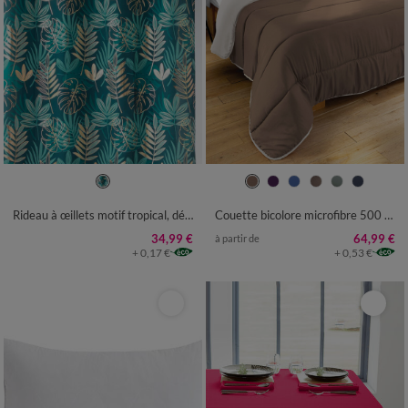
Rideau à œillets motif tropical, détails métallisés
Couette bicolore microfibre 500 g/m²
34,99 €
64,99 €
à partir de
+ 0,17 €
+ 0,53 €