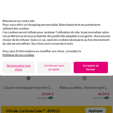
Bienvenue sur notre site.
Pour vous offrir un shopping personnalisé, Blancheporte et ses partenaires
utilisent des cookies.
Ces cookies seront utilisés pour analyser l'utilisation du site, le personnaliser selon
vos préférences et vous présenter des publicités adaptées à vos goûts. Vous pouvez
choisir de les refuser. Dans ce cas, seuls les cookies nécessaires au fonctionnement
du site seront utilisés. Vos choix sont conservés 6 mois.
Pour plus d'informations ou modifier vos choix, consultez la
Politique de nos cookies
.
Personnaliser mes
Continuer sans
Accepter et
choix
accepter
fermer
Coussin rectangulaire imprimé Zellige
Rideau à œillets, imprimé esprit jungle bicolore
24,99 €
44,99 €
+ 0,36 €
+ 0,17 €
-50% dès 2 articles Code
:
899013
(1)
Appliquer