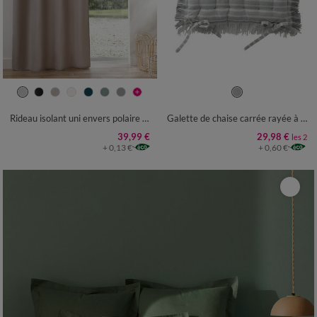
Rideau isolant uni envers polaire finition oeillets
Galette de chaise carrée rayée à franges - lot de 2
39,99 €
29,98 €
les 2
+ 0,13 €
+ 0,60 €