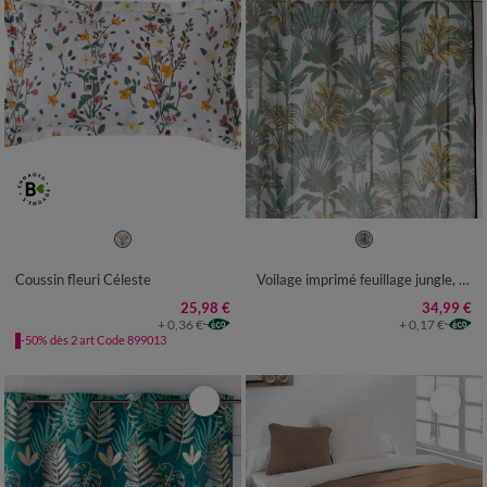
Coussin fleuri Céleste
Voilage imprimé feuillage jungle, finition œillets
25,98 €
34,99 €
+ 0,36 €
+ 0,17 €
-50% dès 2 art Code 899013