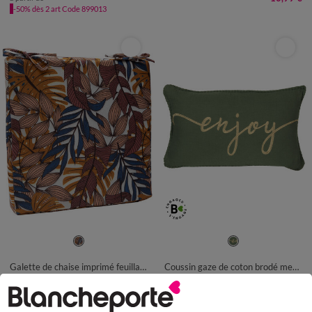
-50% dès 2 art Code 899013
Galette de chaise imprimé feuillage - lot de 2
Coussin gaze de coton brodé message
34,99 €
24,99 €
les 2
+ 0,36 €
+ 0,36 €