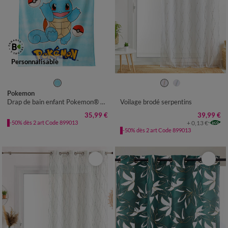
Personnalisable
Pokemon
Drap de bain enfant Pokemon® personnalisable, éponge et velours coton - 320g/m2
Voilage brodé serpentins
35,99 €
39,99 €
+ 0,13 €
-50% dès 2 art Code 899013
-50% dès 2 art Code 899013