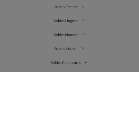
Soldes Femme
Soldes Lingerie
Soldes Homme
Soldes Maison
Soldes Chaussures