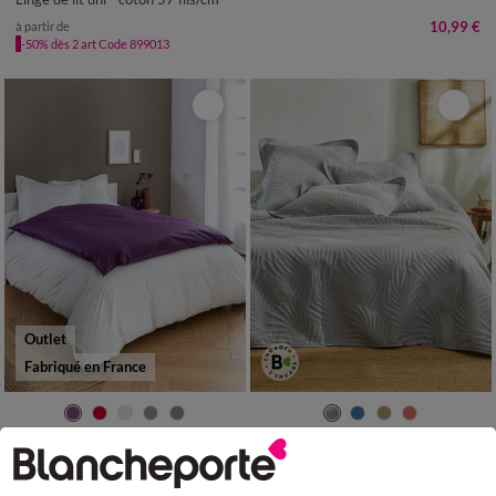
10,99 €
à partir de
-50% dès 2 art Code 899013
Outlet
Fabriqué en France
Edredon naturel duvet et plumettes
Couvre-lit uni matelassé reliéfé "feuillage"
100,00 €
*
17,99 €
à partir de