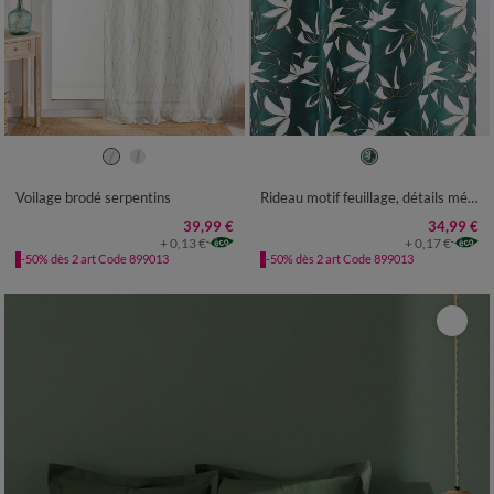
Voilage brodé serpentins
Rideau motif feuillage, détails métallisés
39,99 €
34,99 €
+ 0,13 €
+ 0,17 €
-50% dès 2 art Code 899013
-50% dès 2 art Code 899013