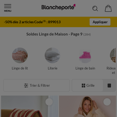
-50% dès 2 articles Code
:
899013
(1)
Appliquer
Soldes Linge de Maison - Page 9
(284)
Linge de lit
Literie
Linge de bain
Rideau
et 
Trier & Filtrer
Grille