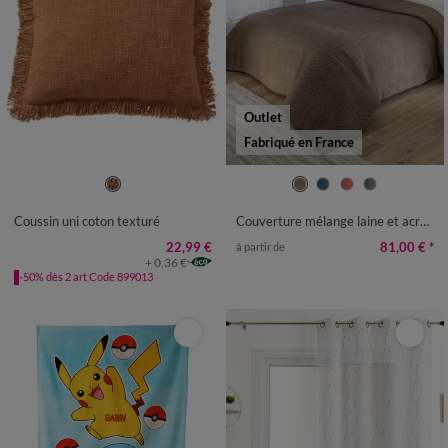
Outlet
Fabriqué en France
Coussin uni coton texturé
Couverture mélange laine et acrylique Courtelle® 450 g/m²
22,99 €
81,00 €
*
à partir de
+ 0,36 €
-50% dès 2 art Code 899013