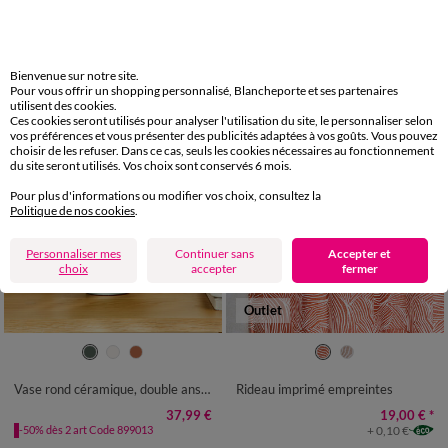
+ 0,53 €
+ 0,36 €
-50% dès 2 art Code 899013
Bienvenue sur notre site.
Pour vous offrir un shopping personnalisé, Blancheporte et ses partenaires
utilisent des cookies.
Ces cookies seront utilisés pour analyser l'utilisation du site, le personnaliser selon
vos préférences et vous présenter des publicités adaptées à vos goûts. Vous pouvez
choisir de les refuser. Dans ce cas, seuls les cookies nécessaires au fonctionnement
du site seront utilisés. Vos choix sont conservés 6 mois.
Pour plus d'informations ou modifier vos choix, consultez la
Politique de nos cookies
.
Personnaliser mes
Continuer sans
Accepter et
choix
accepter
fermer
Outlet
UNITÉ
Vase rond céramique, double anses - hauteur 29,5 cm
Rideau imprimé empreintes
37,99 €
19,00 €
*
+ 0,10 €
-50% dès 2 art Code 899013