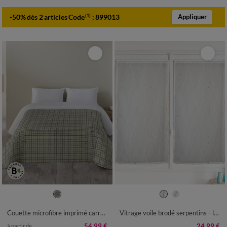
-50% dès 2 articles Code
:
899013
(1)
Appliquer
Couette microfibre imprimé carreaux 200 g/m²
Vitrage voile brodé serpentins - la paire
54,99 €
24,99 €
à partir de