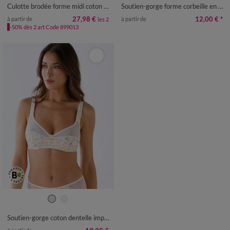
54/56
Culotte brodée forme midi coton uni Olbia - lot de 2
Soutien-gorge forme corbeille en tulle brodé Oliena - avec armatures
27,98 €
12,00 €
*
à partir de
à partir de
les 2
-50% dès 2 art Code 899013
Soutien-gorge coton dentelle imprimé fleuri Coria - sans armatures