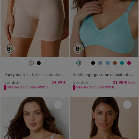
38
40
42
44
46
48
50
52
54
Panty maille et tulle sculptants - maintien intense
Soutien-gorge coton emboîtant sans armatures - lot de 2
24,99 €
31,98 €
à partir de
à partir de
les 2
-50% dès 2 art Code 899013
-50% dès 2 art Code 899013