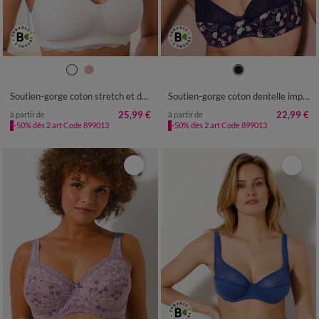
Soutien-gorge coton stretch et dentelle - sans armatures
Soutien-gorge coton dentelle imprimé cachemire Coria - avec armatures
25,99 €
22,99 €
à partir de
à partir de
-50% dès 2 art Code 899013
-50% dès 2 art Code 899013