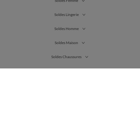
Soldes Femme
Soldes Lingerie
Soldes Homme
Soldes Maison
Soldes Chaussures