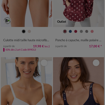
Outlet
34/36
38/40
42/44
46/48
34/36
38/40
42/44
46/48
50/52
50
52
54
56
Culotte midi taille haute microfibre et dentelle - lot de 2
Poncho à capuche, maille polaire toucher peluche
19,98 €
17,00 €
*
à partir de
à partir de
les 2
-50% dès 2 art Code 899013