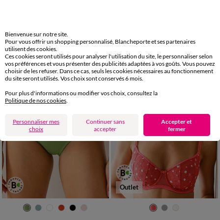
Soutien-gorge forme emboîtante en dentelle assortie - lot de 3
Soutien-gorge tulle et microfibre brodés forme emboîtante Antioco - avec armatures flexibles
Bienvenue sur notre site.
Pour vous offrir un shopping personnalisé, Blancheporte et ses partenaires
24,00 €
*
12,00 €
*
à partir de
les 3
utilisent des cookies.
Ces cookies seront utilisés pour analyser l'utilisation du site, le personnaliser selon
vos préférences et vous présenter des publicités adaptées à vos goûts. Vous pouvez
choisir de les refuser. Dans ce cas, seuls les cookies nécessaires au fonctionnement
du site seront utilisés. Vos choix sont conservés 6 mois.
Pour plus d'informations ou modifier vos choix, consultez la
Politique de nos cookies
.
Personnaliser mes
Continuer sans
Accepter et
choix
accepter
fermer
Outlet
38/40
42/44
46/48
50/52