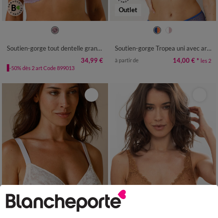
Outlet
Soutien-gorge tout dentelle grand maintien - avec armatures
Soutien-gorge Tropea uni avec armatures - lot de 2
34,99 €
14,00 €
*
à partir de
les 2
-50% dès 2 art Code 899013
Outlet
Outlet