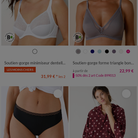
Soutien-gorge minimiseur dentelle avec armatures - lot de 2
Soutien-gorge forme triangle bonnets moulés Paia- sans armatures
LES MOINS CHERS
22,99 €
à partir de
-50% dès 2 art Code 899013
31,99 €
*
les 2