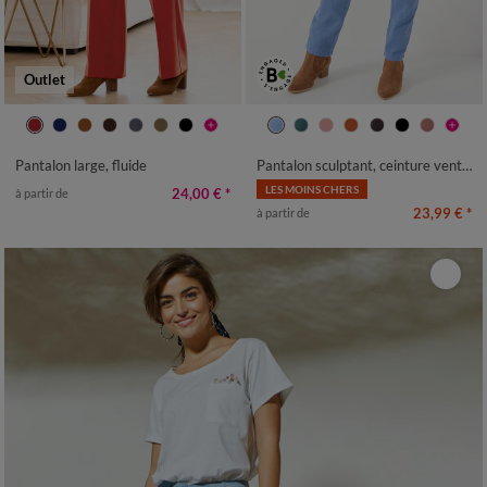
Outlet
36
38
40
42
44
46
48
36
38
40
42
44
46
48
50
52
54
50
52
54
Pantalon large, fluide
Pantalon sculptant, ceinture ventre plat
LES MOINS CHERS
24,00 €
*
à partir de
23,99 €
*
à partir de