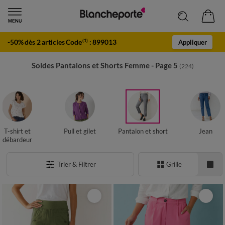
-50% dès 2 articles Code
:
899013
(1)
Appliquer
Soldes Pantalons et Shorts Femme - Page 5
(224)
T-shirt et
Pull et gilet
Pantalon et short
Jean
débardeur
Trier & Filtrer
Grille