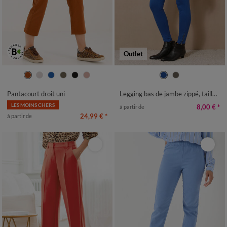
Outlet
36
38
40
42
44
46
48
34/36
38/40
42/44
46/48
50
52
50
52
54
58
Pantacourt droit uni
Legging bas de jambe zippé, taille élastiquée
LES MOINS CHERS
8,00 €
*
à partir de
24,99 €
*
à partir de