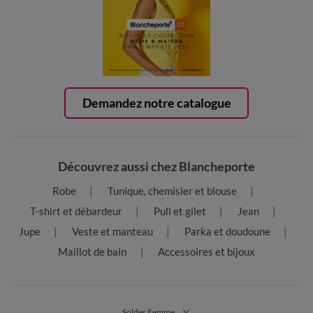
Demandez notre catalogue
Découvrez aussi chez Blancheporte
Robe
Tunique, chemisier et blouse
T-shirt et débardeur
Pull et gilet
Jean
Jupe
Veste et manteau
Parka et doudoune
Maillot de bain
Accessoires et bijoux
Soldes Femme