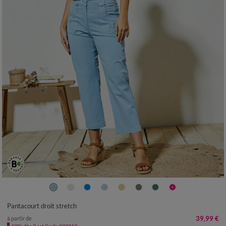
36
38
40
42
44
46
48
50
52
54
Pantacourt droit stretch
39,99 €
à partir de