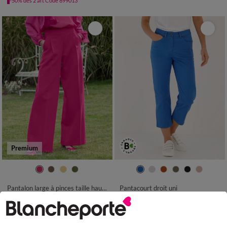
-50% dès 2 art Code 899013
Premium
36
38
40
42
44
46
48
36
38
40
42
44
46
48
50
52
50
52
Pantalon large à pinces taille haute, uni
Pantacourt droit uni
LES MOINS CHERS
49,99 €
-50% dès 2 art Code 899013
24,99 €
*
à partir de