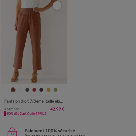
36
38
40
42
44
46
48
50
52
54
Pantalon droit 7/8ème, taille élastiquée, lin coton
42,99 €
à partir de
-50% dès 2 art Code 899013
Paiement 100% sécurisé
Payez plus tard ou en plusieurs fois