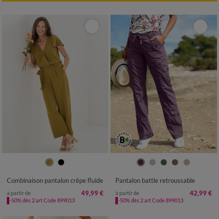
36
38
40
42
44
46
48
36
38
40
42
44
46
48
50
52
50
52
54
Combinaison pantalon crêpe fluide
Pantalon battle retroussable
49,99 €
42,99 €
à partir de
à partir de
-50% dès 2 art Code 899013
-50% dès 2 art Code 899013