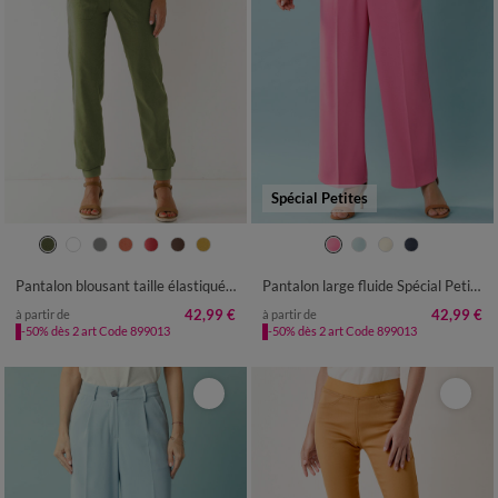
Spécial Petites
36
38
40
42
44
46
48
34
36
38
40
42
44
46
50
52
54
48
50
52
Pantalon blousant taille élastiquée, lin coton
Pantalon large fluide Spécial Petites
42,99 €
42,99 €
à partir de
à partir de
-50% dès 2 art Code 899013
-50% dès 2 art Code 899013