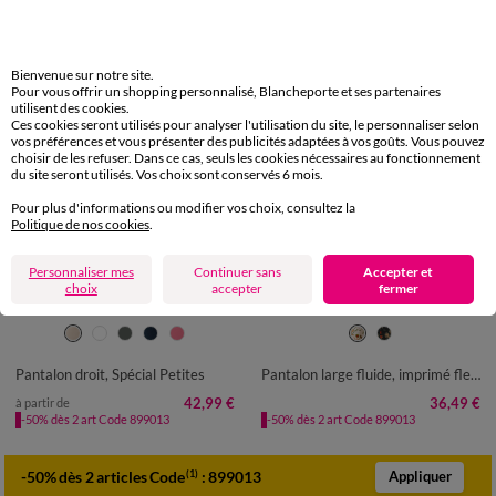
Bienvenue sur notre site.
Pour vous offrir un shopping personnalisé, Blancheporte et ses partenaires
utilisent des cookies.
Ces cookies seront utilisés pour analyser l'utilisation du site, le personnaliser selon
vos préférences et vous présenter des publicités adaptées à vos goûts. Vous pouvez
choisir de les refuser. Dans ce cas, seuls les cookies nécessaires au fonctionnement
du site seront utilisés. Vos choix sont conservés 6 mois.
Pour plus d'informations ou modifier vos choix, consultez la
Politique de nos cookies
.
Personnaliser mes
Continuer sans
Accepter et
Spécial Petites
Edition Limitée
choix
accepter
fermer
34
36
38
40
42
44
46
36
38
40
42
44
46
48
48
50
50
52
54
Pantalon droit, Spécial Petites
Pantalon large fluide, imprimé fleuri
42,99 €
36,49 €
à partir de
-50% dès 2 art Code 899013
-50% dès 2 art Code 899013
-50% dès 2 articles Code
:
899013
(1)
Appliquer