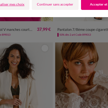
aliser mes choix
Continuer sans accepter
Accepter et
40
42
44
46
48
50
52
36
38
40
42
44
46
48
37,99 €
 V manches courtes, unie
Pantalon 7/8ème coupe cigarette, imprimé r
de 899013
-50% dès 2 art Code 899013