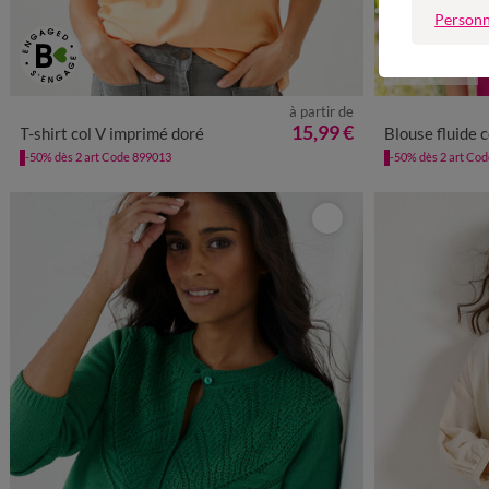
Personn
Premium
à partir de
34/36
38/40
42/44
46/48
50
52
54
36
38
15,99 €
T-shirt col V imprimé doré
Blouse fluide col
-50% dès 2 art Code 899013
-50% dès 2 art Co