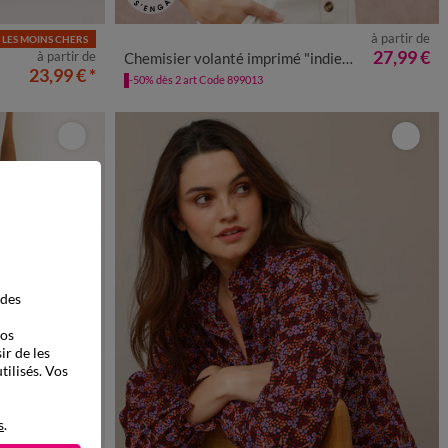
à partir de
LES MOINS CHERS
52
54
56
36
38
40
42
44
46
48
50
52
54
27,99 €
à partir de
Chemisier volanté imprimé "indien" bicolore, coton texturé
23,99 €
*
-50% dès 2 art Code 899013
 des
vos
ir de les
tilisés. Vos
s
.