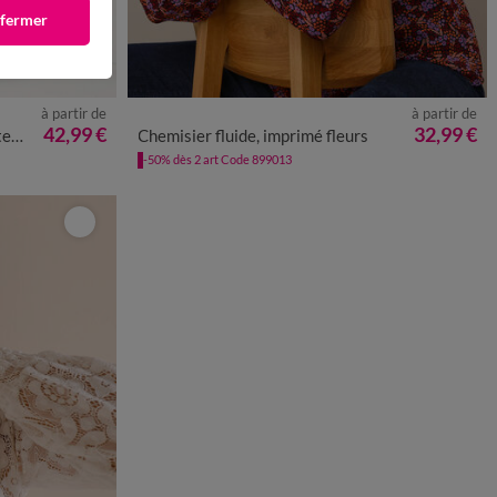
 fermer
à partir de
à partir de
50
52
54
36
38
40
42
44
46
48
50
52
54
42,99 €
32,99 €
ayé
Chemisier fluide, imprimé fleurs
-50% dès 2 art Code 899013