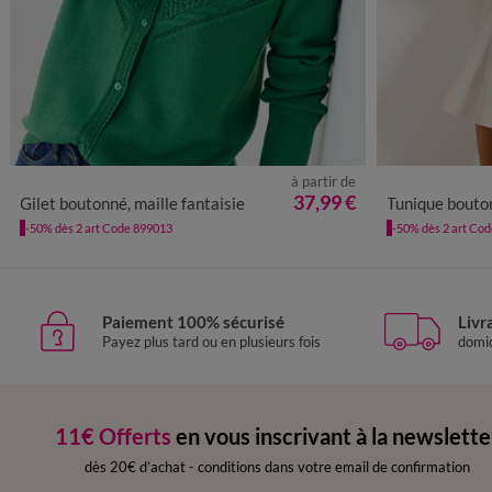
à partir de
34/36
38/40
42/44
46/48
50
52
54
36
38
4
37,99 €
Gilet boutonné, maille fantaisie
Tunique boutonnée manche
-50% dès 2 art Code 899013
-50% dès 2 art Co
Paiement 100% sécurisé
Livr
Payez plus tard ou en plusieurs fois
domic
11€ Offerts
en vous inscrivant à la newslette
dès 20€ d’achat
-
conditions dans votre email de confirmation