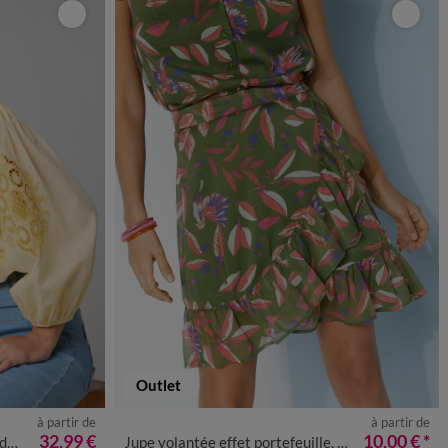
Outlet
à partir de
à partir de
8
50
52
34/36
38/40
42/44
52
54
32,99 €
10,00 €
*
es
Jupe volantée effet portefeuille, voile imprimé