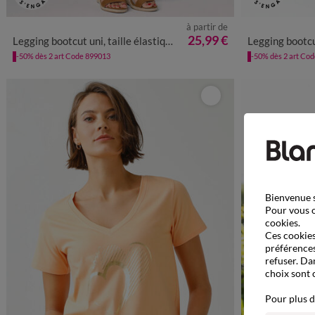
à partir de
34/36
38/40
42/44
46/48
50
52
54
34/36
38
25,99 €
Legging bootcut uni, taille élastiquée
Legging bootcu
-50% dès 2 art Code 899013
-50% dès 2 art Co
Bienvenue s
Pour vous o
cookies.
Ces cookies 
préférences
refuser. Da
choix sont 
Pour plus d