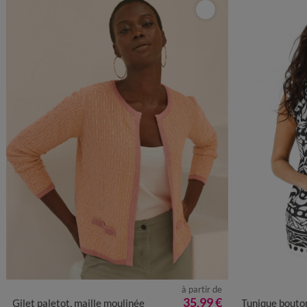
à partir de
34/36
38/40
42/44
46/48
50
52
54
36
38
4
35,99 €
Gilet paletot, maille moulinée
Tunique bouto