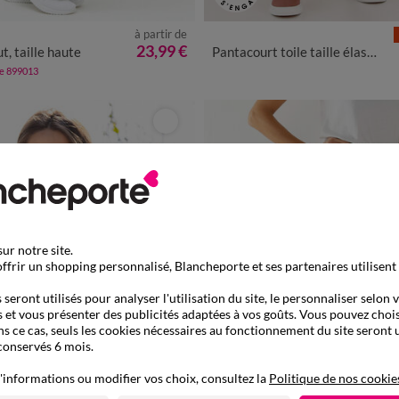
à partir de
/40
42/44
46/48
50
52
54
38
40
42
44
46
48
50
23,99 €
t, taille haute
Pantacourt toile taille élastiquée
de 899013
ur notre site.
ffrir un shopping personnalisé, Blancheporte et ses partenaires utilisent
seront utilisés pour analyser l'utilisation du site, le personnaliser selon 
 et vous présenter des publicités adaptées à vos goûts. Vous pouvez chois
ns ce cas, seuls les cookies nécessaires au fonctionnement du site seront u
conservés 6 mois.
'informations ou modifier vos choix, consultez la
Politique de nos cookie