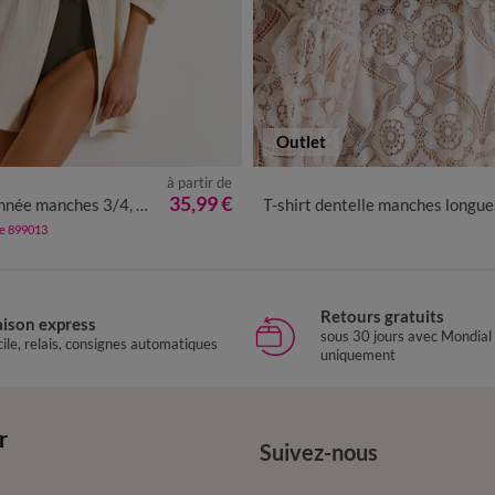
Outlet
à partir de
0
42
44
46
48
50
52
54
34/36
38/40
42/44
46/4
35,99 €
s 3/4, en gaze de coton gaufrée
T-shirt dentelle manches longues blousantes
de 899013
Retours gratuits
aison express
sous 30 jours avec Mondial
ile, relais, consignes automatiques
uniquement
r
Suivez-nous