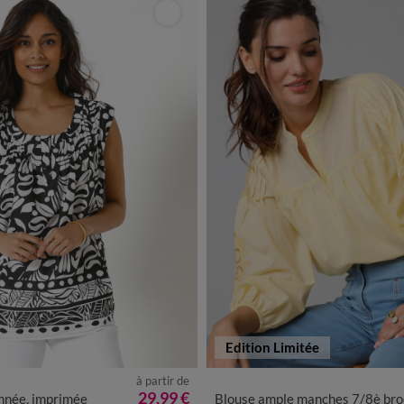
Edition Limitée
à partir de
0
42
44
46
48
50
52
54
36
38
40
42
44
46
4
29,99 €
nnée, imprimée
Blouse ample manches 7/8è brodé