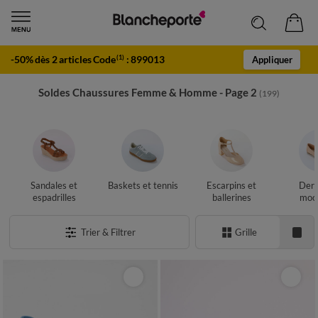
-50% dès 2 articles Code
:
899013
(1)
Appliquer
Soldes Chaussures Femme & Homme - Page 2
(199)
Sandales et
Baskets et tennis
Escarpins et
Derb
espadrilles
ballerines
moca
Trier & Filtrer
Grille