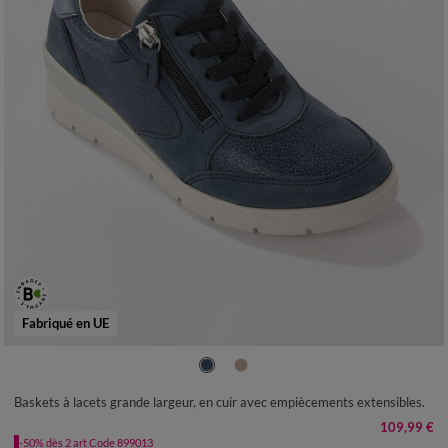
Fabriqué en UE
36
37
38
39
40
41
Baskets à lacets grande largeur, en cuir avec empiècements extensibles.
109,99 €
-50% dès 2 art Code 899013