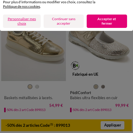
Pour plus d'informations ou modifier vos choix, consultez la
Politique de nos cookies
.
Personnaliser mes
Continuer sans
Accepter et
choix
accepter
fermer
Fabriqué en UE
36
37
38
39
40
41
36
37
38
39
40
41
42
PédiConfort
Baskets métallisées à lacets.
Babies ultra flexibles en cuir
54,99 €
99,99 €
-50% dès 2 art Code 899013
-50% dès 2 art Code 899013
-50% dès 2 articles Code
:
899013
(1)
Appliquer