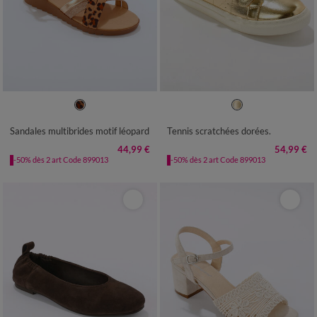
36
37
38
39
40
41
36
37
38
39
40
41
Sandales multibrides motif léopard
Tennis scratchées dorées.
44,99 €
54,99 €
-50% dès 2 art Code 899013
-50% dès 2 art Code 899013