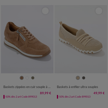
36
37
38
39
40
41
36
37
38
39
40
41
Baskets zippées en cuir souple à semelle bimatière
Baskets à enfiler ultra souples
89,99 €
49,99 €
-50% dès 2 art Code 899013
-50% dès 2 art Code 899013