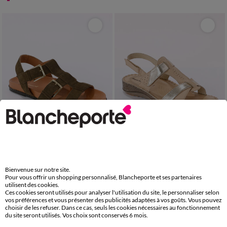
36
37
38
39
40
41
36
37
38
39
40
41
Bienvenue sur notre site.
Pour vous offrir un shopping personnalisé, Blancheporte et ses partenaires
utilisent des cookies.
Sandales spartiates croûte de cuir
Sandales en cuir extra souple bicolores
Ces cookies seront utilisés pour analyser l'utilisation du site, le personnaliser selon
79,99 €
79,99 €
vos préférences et vous présenter des publicités adaptées à vos goûts. Vous pouvez
-50% dès 2 art Code 899013
-50% dès 2 art Code 899013
choisir de les refuser. Dans ce cas, seuls les cookies nécessaires au fonctionnement
du site seront utilisés. Vos choix sont conservés 6 mois.