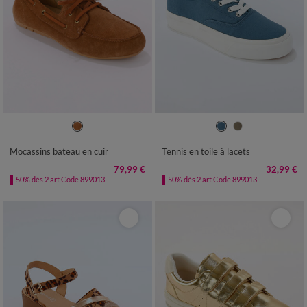
36
37
38
39
40
41
36
37
38
39
40
41
Mocassins bateau en cuir
Tennis en toile à lacets
79,99 €
32,99 €
-50% dès 2 art Code 899013
-50% dès 2 art Code 899013