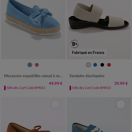
Fabriqué en France
36
37
38
39
40
41
36
37
38
39
40
41
42
Mocassins espadrilles noeud à semelle corde crantée
Sandales élastiquées
49,99 €
39,99 €
-50% dès 2 art Code 899013
-50% dès 2 art Code 899013