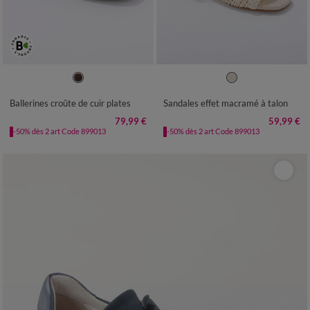
36
37
38
39
40
41
36
37
38
39
40
41
Ballerines croûte de cuir plates
Sandales effet macramé à talon
79,99 €
59,99 €
-50% dès 2 art Code 899013
-50% dès 2 art Code 899013