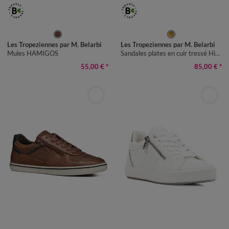
36
37
38
39
40
41
36
37
38
39
40
41
Les Tropeziennes par M. Belarbi
Les Tropeziennes par M. Belarbi
Mules HAMIGOS
Sandales plates en cuir tressé Hipsto
55,00 €
*
85,00 €
*