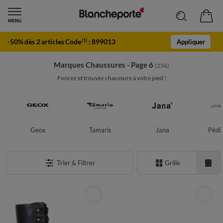
-50% dès 2 articles Code
:
899013
(1)
Appliquer
Marques Chaussures - Page 6
(236)
Foncez et trouvez chaussure à votre pied !
Geox
Tamaris
Jana
Pédic
Trier & Filtrer
Grille