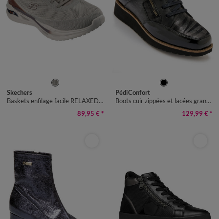
40
41
42
43
44
45
46
36
37
38
39
40
41
42
Skechers
PédiConfort
Baskets enfilage facile RELAXED FIT ARCH FIT
Boots cuir zippées et lacées grande largeur, motifs zébrés
89,95 €
*
129,99 €
*