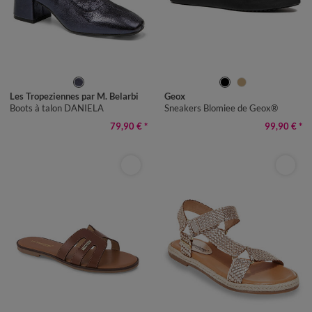
36
37
38
39
40
41
36
37
38
39
40
41
Les Tropeziennes par M. Belarbi
Geox
Boots à talon DANIELA
Sneakers Blomiee de Geox®
79,90 €
*
99,90 €
*