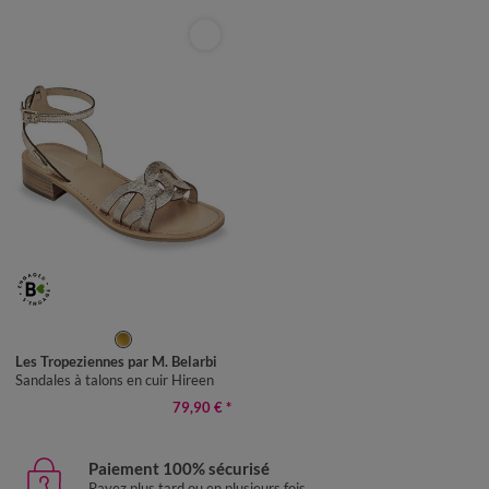
36
37
38
39
40
41
Les Tropeziennes par M. Belarbi
Sandales à talons en cuir Hireen
79,90 €
*
Paiement 100% sécurisé
Payez plus tard ou en plusieurs fois