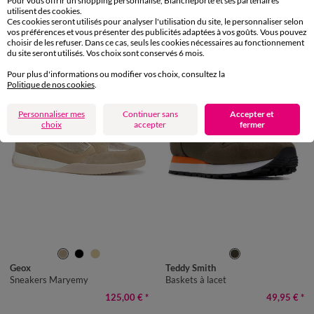
Pour vous offrir un shopping personnalisé, Blancheporte et ses partenaires
Baskets colorées vintage
Boots fermeture zippée en cuir, largeur confort
utilisent des cookies.
49,95 €
*
119,99 €
*
Ces cookies seront utilisés pour analyser l'utilisation du site, le personnaliser selon
vos préférences et vous présenter des publicités adaptées à vos goûts. Vous pouvez
choisir de les refuser. Dans ce cas, seuls les cookies nécessaires au fonctionnement
du site seront utilisés. Vos choix sont conservés 6 mois.
Pour plus d'informations ou modifier vos choix, consultez la
Politique de nos cookies
.
Personnaliser mes
Continuer sans
Accepter et
choix
accepter
fermer
36
37
38
39
40
41
40
41
42
43
44
45
46
Geox
Teddy Smith
Sneakers Maryemy
Baskets à lacet
125,00 €
*
49,95 €
*