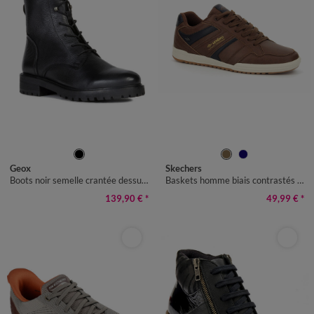
36
37
38
39
40
41
40
41
42
43
44
45
46
Geox
Skechers
Boots noir semelle crantée dessus cuir
Baskets homme biais contrastés Arlo
139,90 €
*
49,99 €
*