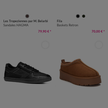
36
37
38
39
40
41
40
41
42
43
44
45
Les Tropeziennes par M. Belarbi
Fila
Sandales HAGMA
Baskets Retron
79,90 €
*
70,00 €
*