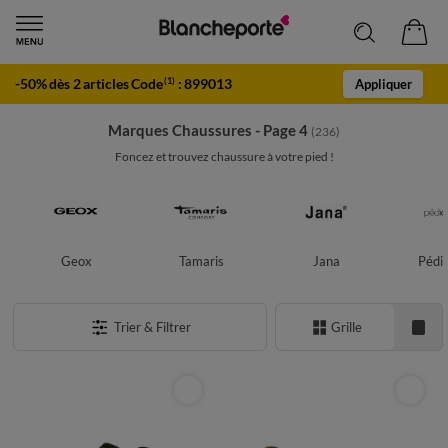
-50% dès 2 articles Code
:
899013
(1)
Appliquer
Marques Chaussures - Page 4
(236)
Foncez et trouvez chaussure à votre pied !
Geox
Tamaris
Jana
Pédic
Trier & Filtrer
Grille