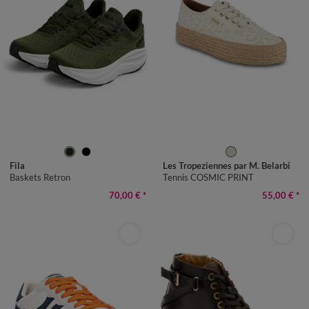
40
41
42
43
44
45
36
37
38
39
40
41
Fila
Les Tropeziennes par M. Belarbi
Baskets Retron
Tennis COSMIC PRINT
70,00 €
*
55,00 €
*