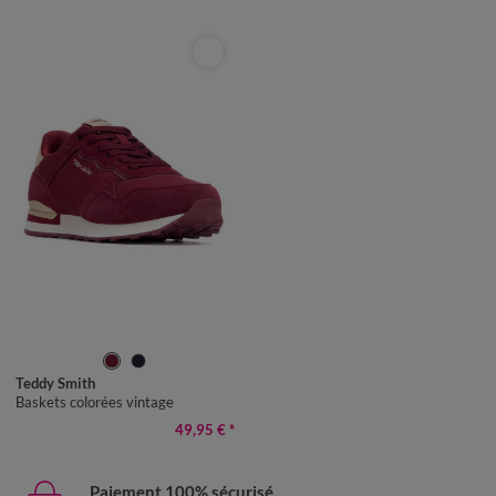
40
41
42
43
44
45
Teddy Smith
Baskets colorées vintage
49,95 €
*
Paiement 100% sécurisé