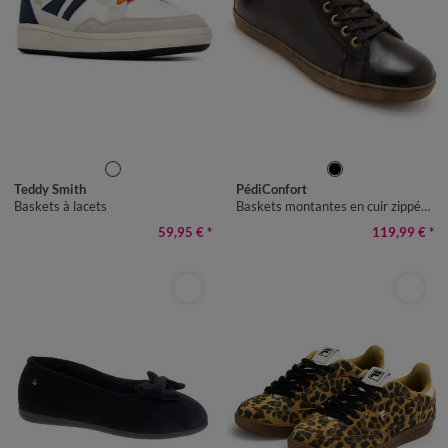
40
41
42
43
44
45
36
37
38
39
40
41
Teddy Smith
PédiConfort
Baskets à lacets
Baskets montantes en cuir zippées à lacets, largeur confort
59,95 €
*
119,99 €
*