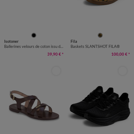
36
37
38
39
40
41
36
37
38
39
40
41
Isotoner
Fila
Ballerines velours de coton issu de l'agriculture biologique** – semelle ergonomique
Baskets SLANTSHOT FILA®
39,90 €
*
100,00 €
*