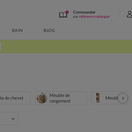
Commander
par
référence catalogue
BAIN
BLOG
Meuble de
le de chevet
Meuble à cas
rangement