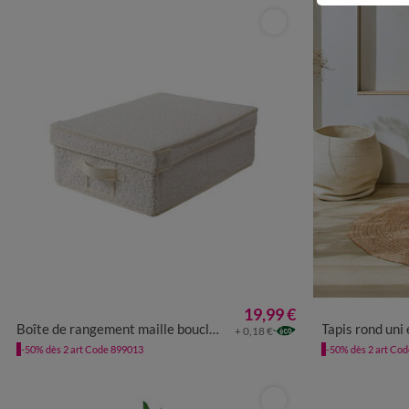
19,99 €
UNITÉ
Boîte de rangement maille bouclette avec porte-étiquette
Tapis rond uni 
+ 0,18 €
-50% dès 2 art Code 899013
-50% dès 2 art Co