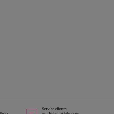
Service clients
 Relay
par chat et par téléphone