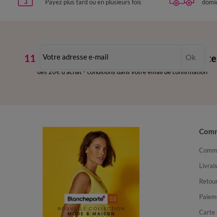
Payez plus tard ou en plusieurs fois
domic
11€ Offerts
en vous inscrivant à la newslette
Ok
dès 20€ d’achat
-
conditions dans votre email de confirmation
Com
Comma
Livrai
Retour
Paiem
Carte 