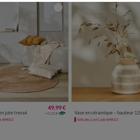
49,99 €
UNITÉ
en jute tressé
Vase en céramique – hauteur 12,5 
+ 0,22 €
de 899013
-50% dès 2 art Code 899013