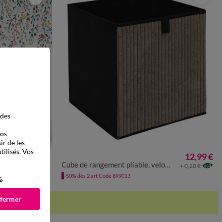
 des
vos
ir de les
tilisés. Vos
12,99 €
 280CM
UNITÉ
159,99 €
Cube de rangement pliable, velours côtelé
+ 0,20 €
-50% dès 2 art Code 899013
s
.
 fermer