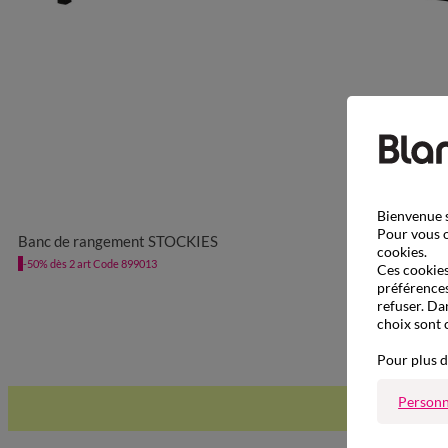
Bienvenue s
UNITÉ
Pour vous o
Banc de rangement STOCKIES
cookies.
-50% dès 2 art Code 899013
Ces cookies 
préférences
refuser. Da
choix sont 
Pour plus d
Personn