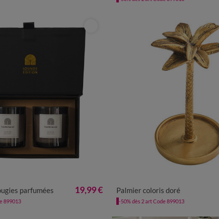
UNITÉ
UNITÉ
19,99 €
bougies parfumées
Palmier coloris doré
de 899013
-50% dès 2 art Code 899013