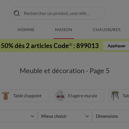
HOMME
MAISON
CHAUSSURES
-50% dès 2 articles Code
:
899013
(1)
Appliquer
Meuble et décoration - Page 5
Table d'appoint
Etagère murale
Tab
Mieux choisir
Dimensions