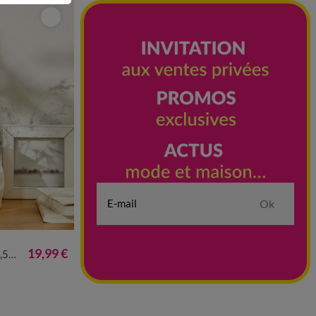
Ok
19,99 €
cm