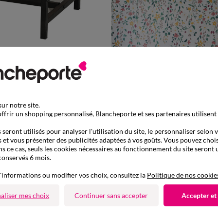
ur notre site.
189,99 €
ffrir un shopping personnalisé, Blancheporte et ses partenaires utilisent
+ 2,86 €
seront utilisés pour analyser l'utilisation du site, le personnaliser selon 
 et vous présenter des publicités adaptées à vos goûts. Vous pouvez chois
ns ce cas, seuls les cookies nécessaires au fonctionnement du site seront u
PAPIER PEINT : 265CM X
conservés 6 mois.
Papier peint panoramique Céleste fleuri
-50% dès 2 art Code 899013
'informations ou modifier vos choix, consultez la
Politique de nos cookie
aliser mes choix
Continuer sans accepter
Accepter et
-50% dès 2 articles Code
:
899013
(1)
Appliquer