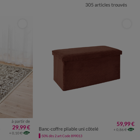
305 articles
trouvés
à partir de
59,99 €
UNITÉ
29,99 €
e
Banc-coffre pliable uni côtelé
+ 0,86 €
+ 0,10 €
-50% dès 2 art Code 899013