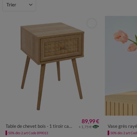
Trier
89,99 €
UNITÉ
Table de chevet bois - 1 tiroir cannage rotin
Vase grès rayé
+ 1,75 €
-50% dès 2 art Code 899013
-50% dès 2 art Co