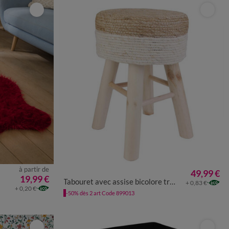
à partir de
49,99 €
UNITÉ
19,99 €
Tabouret avec assise bicolore tressée
+ 0,83 €
+ 0,20 €
-50% dès 2 art Code 899013