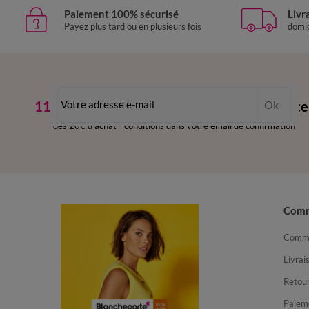
Paiement 100% sécurisé
Livr
Payez plus tard ou en plusieurs fois
domic
11€ Offerts
en vous inscrivant à la newslette
Ok
dès 20€ d’achat
-
conditions dans votre email de confirmation
Com
Comma
Livrai
Retour
Paiem