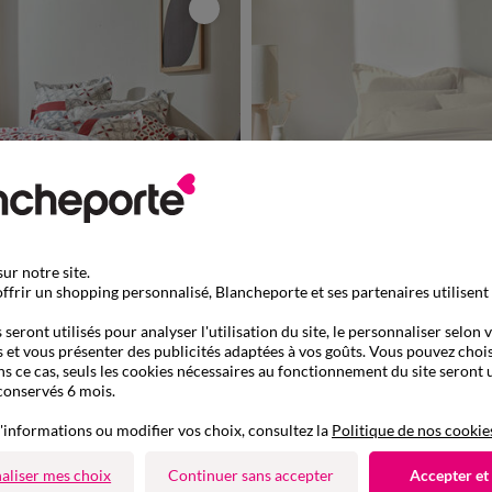
ur notre site.
ffrir un shopping personnalisé, Blancheporte et ses partenaires utilisent
Fabriqué en UE
seront utilisés pour analyser l'utilisation du site, le personnaliser selon 
 et vous présenter des publicités adaptées à vos goûts. Vous pouvez chois
à partir de
ns ce cas, seuls les cookies nécessaires au fonctionnement du site seront u
36,99 €
rimé géométrique - coton 57 fils/cm²
Housse de couette uni - flanelle 160 g/
conservés 6 mois.
de 899013
-50% dès 2 art Code 899013
'informations ou modifier vos choix, consultez la
Politique de nos cookie
aliser mes choix
Continuer sans accepter
Accepter et