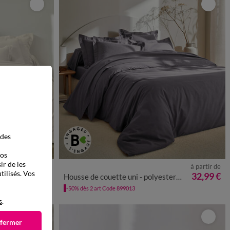
 des
vos
ir de les
à partir de
à partir de
tilisés. Vos
45,99 €
32,99 €
m²
Housse de couette uni - polyester-coton 57 fils/cm²
-50% dès 2 art Code 899013
s
.
 fermer