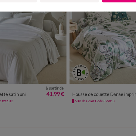
à partir de
41,99 €
tte satin uni
Housse de couette Danae imprimé - coton 57 fils/c
de 899013
-50% dès 2 art Code 899013