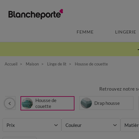
FEMME
LINGERIE
Accueil
Maison
Linge de lit
Housse de couette
Retrouvez notre sé
Housse de
t
Drap housse
couette
Prix
Couleur
Matièr