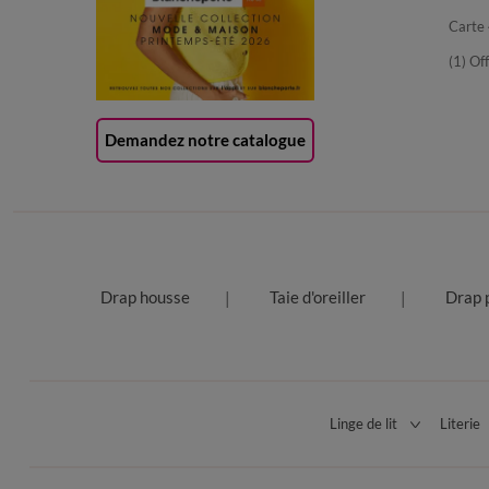
Carte 
(1) Of
Demandez notre catalogue
Drap housse
Taie d'oreiller
Drap 
Linge de lit
Literie