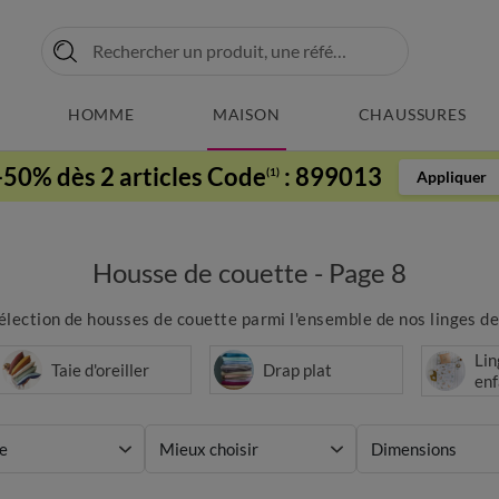
HOMME
MAISON
CHAUSSURES
-50% dès 2 articles Code
:
899013
(1)
Appliquer
Housse de couette - Page 8
lection de housses de couette parmi l'ensemble de nos linges de l
Lin
Taie d'oreiller
Drap plat
enf
e
Mieux choisir
Dimensions