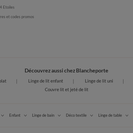
4 Etoiles
fres et codes promos
Découvrez aussi chez Blancheporte
plat
Linge de lit enfant
Linge de lit uni
Couvre lit et jeté de lit
Enfant
Linge de bain
Déco textile
Linge de table