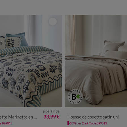
à partir de
33,99 €
arinette en coton imprimé
Housse de couette satin uni
de 899013
-50% dès 2 art Code 899013