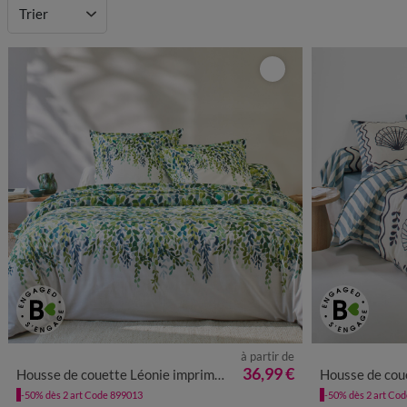
Trier
à partir de
36,99 €
Housse de couette Léonie imprimé végétal - coton 57 fils/cm²
Housse de couette M
-50% dès 2 art Code 899013
-50% dès 2 art Co