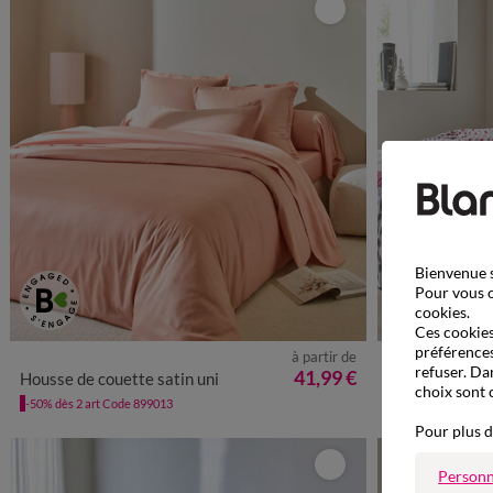
Bienvenue s
Pour vous o
cookies.
Ces cookies 
préférences
à partir de
refuser. Da
41,99 €
Housse de couette satin uni
Housse de couette Marlow imp
choix sont 
-50% dès 2 art Code 899013
-50% dès 2 art Co
Pour plus d
Personn