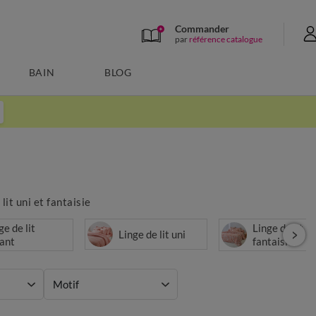
Commander
par
référence catalogue
BAIN
BLOG
it uni et fantaisie
ge de lit
Linge de lit
Linge de lit uni
ant
fantaisie
Motif