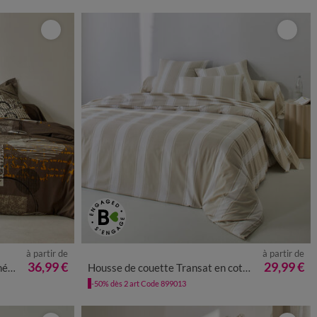
à partir de
à partir de
36,99 €
29,99 €
/cm²
Housse de couette Transat en coton imprimé
-50% dès 2 art Code 899013