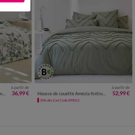
à partir de
à partir de
36,99 €
52,99 €
m²
Housse de couette Amezia finition tufté en relief - coton lavé 57 fils/cm²
-50% dès 2 art Code 899013