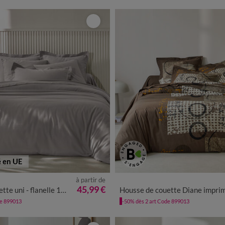
é en UE
à partir de
45,99 €
uni - flanelle 160 g/m²
Housse de couette Diane imprimé graphique - coton 57 fils
de 899013
-50% dès 2 art Code 899013