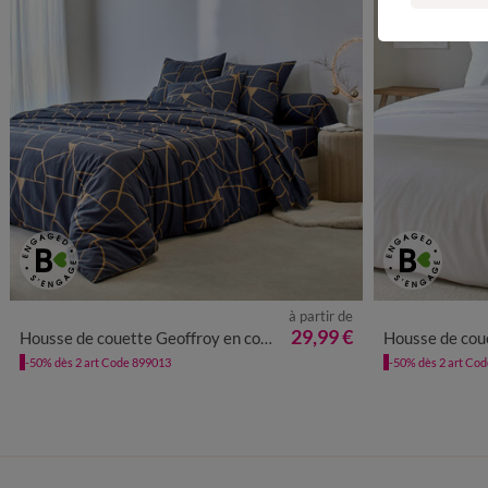
à partir de
29,99 €
Housse de couette Geoffroy en coton à motifs graphiques
Housse de coue
-50% dès 2 art Code 899013
-50% dès 2 art Co