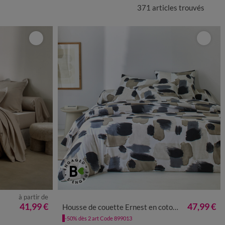
371 articles
trouvés
à partir de
41,99 €
47,99 €
Housse de couette Ernest en coton imprimé
-50% dès 2 art Code 899013