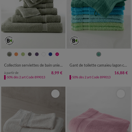
Collection serviettes de bain unies - confort moelleux 420 g/m²
Gant de toilette camaïeu lagon coton 420 gr/m² - lot de 8
8,99 €
16,88 €
à partir de
-50% dès 2 art Code 899013
-50% dès 2 art Code 899013