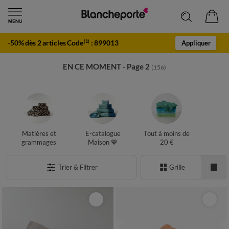
-50% dès 2 articles Code
:
899013
(1)
Appliquer
EN CE MOMENT - Page 2
(156)
Matières et
E-catalogue
Tout à moins de
grammages
Maison 💙
20 €
Trier & Filtrer
Grille