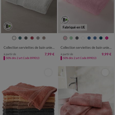
Fabriqué en UE
Collection serviettes de bain unies - gamme premium 640g/m²
Collection serviettes de bain unies - confort luxe 540g/m²
7,99 €
9,99 €
à partir de
à partir de
-50% dès 2 art Code 899013
-50% dès 2 art Code 899013