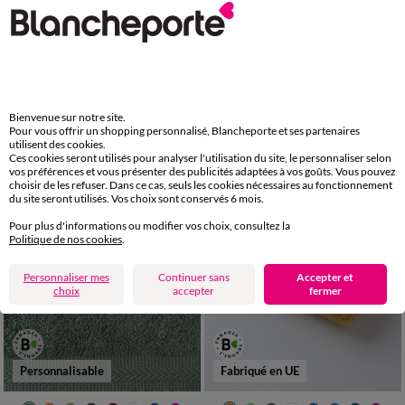
Collection serviettes de bain unies - gamme premium 640g/m²
Collection serviettes de bain unies - coton modal 500 g/m²
7,99 €
6,99 €
à partir de
à partir de
-50% dès 2 art Code 899013
-50% dès 2 art Code 899013
Bienvenue sur notre site.
Pour vous offrir un shopping personnalisé, Blancheporte et ses partenaires
utilisent des cookies.
Ces cookies seront utilisés pour analyser l'utilisation du site, le personnaliser selon
vos préférences et vous présenter des publicités adaptées à vos goûts. Vous pouvez
choisir de les refuser. Dans ce cas, seuls les cookies nécessaires au fonctionnement
du site seront utilisés. Vos choix sont conservés 6 mois.
Pour plus d'informations ou modifier vos choix, consultez la
Politique de nos cookies
.
Personnaliser mes
Continuer sans
Accepter et
choix
accepter
fermer
Personnalisable
Fabriqué en UE