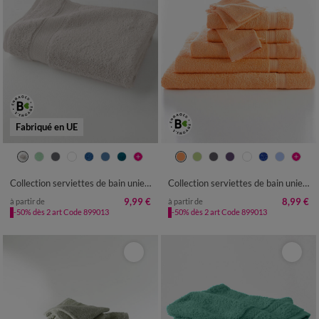
Fabriqué en UE
Collection serviettes de bain unies - confort luxe 540g/m²
Collection serviettes de bain unies - confort moelleux 420 g/m²
9,99 €
8,99 €
à partir de
à partir de
-50% dès 2 art Code 899013
-50% dès 2 art Code 899013