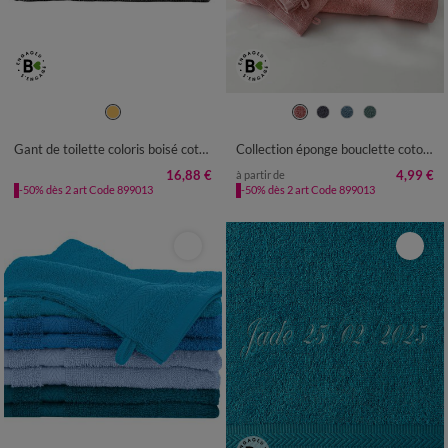
Gant de toilette coloris boisé coton 420 gr/m² - lot de 8
Collection éponge bouclette coton - 350g/m²
16,88 €
4,99 €
à partir de
-50% dès 2 art Code 899013
-50% dès 2 art Code 899013