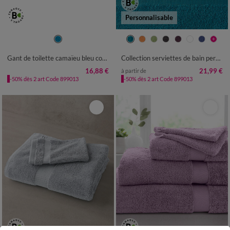
Personnalisable
Gant de toilette camaïeu bleu coton 420 g/m² - lot de 8
Collection serviettes de bain personnalisées - confort moelleux 420 g/m²
16,88 €
21,99 €
à partir de
-50% dès 2 art Code 899013
-50% dès 2 art Code 899013