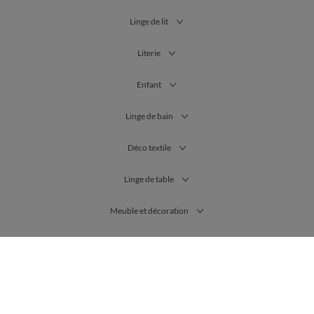
Linge de lit
Literie
Enfant
Linge de bain
Déco textile
Linge de table
Meuble et décoration