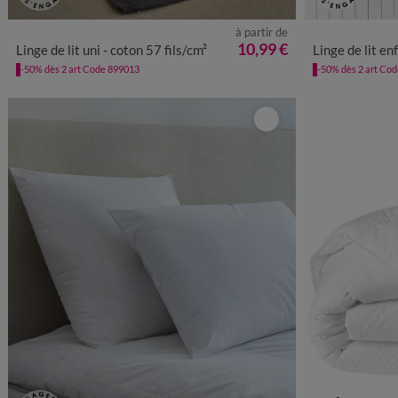
à partir de
10,99 €
Linge de lit uni - coton 57 fils/cm²
Linge de lit enfant Reina im
-50% dès 2 art Code 899013
-50% dès 2 art Co