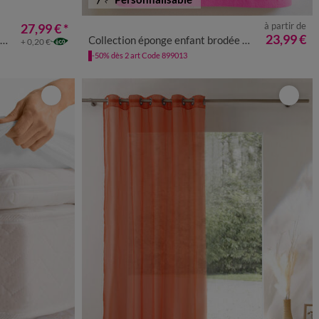
à partir de
27,99 €
*
23,99 €
Collection éponge enfant brodée Licorne personnalisée - coton 380 g/m²
+ 0,20 €
-50% dès 2 art Code 899013