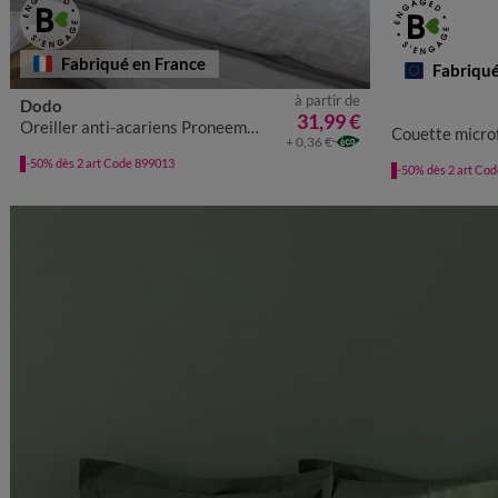
Fabriqué en France
Fabriqu
à partir de
Dodo
31,99 €
Oreiller anti-acariens Proneem® moelleux
Couette micro
+ 0,36 €
-50% dès 2 art Code 899013
-50% dès 2 art Co