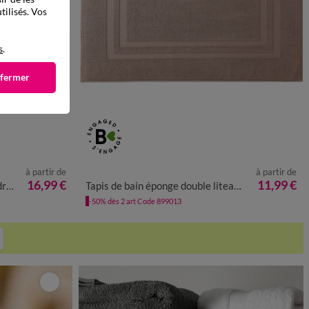
tilisés. Vos
s
.
 fermer
à partir de
à partir de
48X48CM
TAPIS DE BAIN : 50X80CM
16,99 €
11,99 €
ts
Tapis de bain éponge double liteau - éponge 900 g/m²
48X48CM
TAPIS DE BAIN : 60X100CM
-50% dès 2 art Code 899013
48X48CM
TAPIS DE BAIN : 70X120CM
CONTOUR : 50X40CM