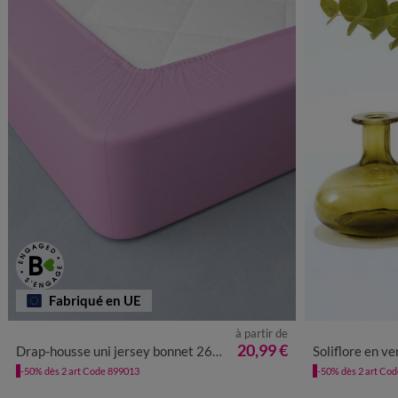
Fabriqué en UE
à partir de
20,99 €
Drap-housse uni jersey bonnet 26 cm
Soliflore en ver
-50% dès 2 art Code 899013
-50% dès 2 art Co