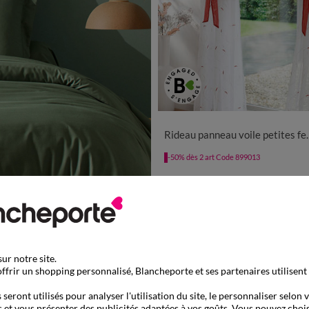
Rideau panneau voile petites feuilles brodées
-50% dès 2 art Code 899013
ur notre site.
ffrir un shopping personnalisé, Blancheporte et ses partenaires utilisent
seront utilisés pour analyser l'utilisation du site, le personnaliser selon 
 et vous présenter des publicités adaptées à vos goûts. Vous pouvez chois