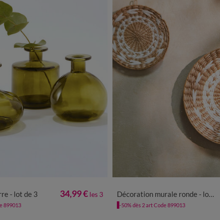
LOT DE 3
LOT DE 2
34,99 €
re - lot de 3
Décoration murale ronde - lot de 2
les 3
de 899013
-50% dès 2 art Code 899013