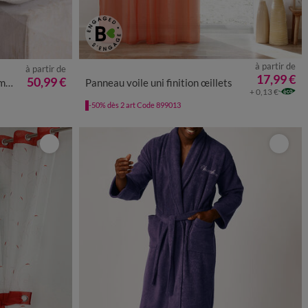
à partir de
à partir de
17,99 €
50,99 €
/m²
Panneau voile uni finition œillets
+ 0,13 €
-50% dès 2 art Code 899013