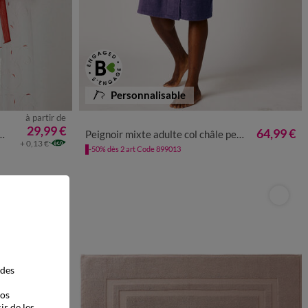
Personnalisable
à partir de
34/36
38/40
42/44
46/48
50/52
54/56
29,99 €
64,99 €
Peignoir mixte adulte col châle personnalisé - éponge bouclette 380 g/m²
+ 0,13 €
-50% dès 2 art Code 899013
 des
vos
ir de les