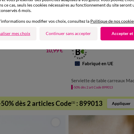
ns ce cas, seuls les cookies nécessaires au fonctionnement du site seront u
conservés 6 mois.
'informations ou modifier vos choix, consultez la
Politique de nos cookie
aliser mes choix
Continuer sans accepter
Accepter et
à partir de
10,99 €
Fabriqué en UE
LOT DE 4 SERVIETTES : 
Serviette de table carreaux Madras - Lo
LOT DE 8 SERVIETTES : 
-50% dès 2 art Code 899013
LOT DE 12 SERVIETTES : 
-50% dès 2 articles Code
:
899013
(1)
Appliquer