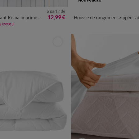
à partir de
UNITÉ
12,99 €
primé 1 personne - coton 57 fils/cm²
Housse de rangement zippée taille XL beige
de 899013