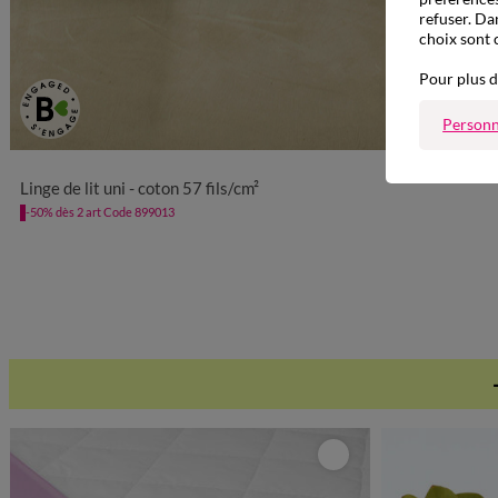
refuser. Da
choix sont 
Pour plus d
Personn
Linge de lit uni - coton 57 fils/cm²
-50% dès 2 art Code 899013