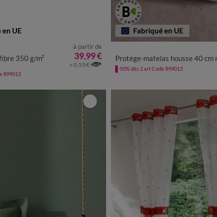
é en UE
Fabriqué en UE
à partir de
39,99 €
fibre 350 g/m²
Protège-matelas housse 40 cm molleton absorbant 400 g
+ 0,53 €
-50% dès 2 art Code 899013
de 899013