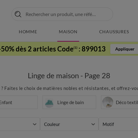
HOMME
MAISON
CHAUSSURES
-50% dès 2 articles Code
:
899013
(1)
Appliquer
Linge de maison - Page 28
 ? Faites le choix de matières nobles et résistantes, et offrez-vo
Enfant
Linge de bain
Déco texti
Couleur
Motif