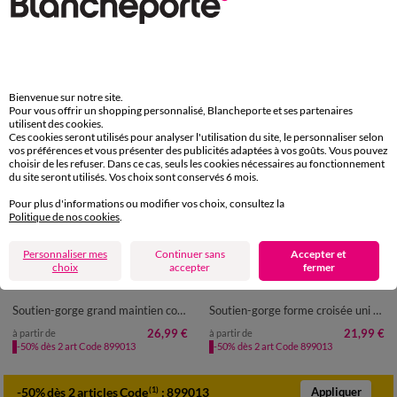
Bienvenue sur notre site.
Pour vous offrir un shopping personnalisé, Blancheporte et ses partenaires
utilisent des cookies.
Ces cookies seront utilisés pour analyser l'utilisation du site, le personnaliser selon
vos préférences et vous présenter des publicités adaptées à vos goûts. Vous pouvez
choisir de les refuser. Dans ce cas, seuls les cookies nécessaires au fonctionnement
du site seront utilisés. Vos choix sont conservés 6 mois.
Pour plus d'informations ou modifier vos choix, consultez la
Politique de nos cookies
.
Personnaliser mes
Continuer sans
Accepter et
choix
accepter
fermer
Soutien-gorge grand maintien coton - sans armatures
Soutien-gorge forme croisée uni brodé Olbia - sans armatures
26,99 €
21,99 €
à partir de
à partir de
-50% dès 2 art Code 899013
-50% dès 2 art Code 899013
-50% dès 2 articles Code
:
899013
(1)
Appliquer