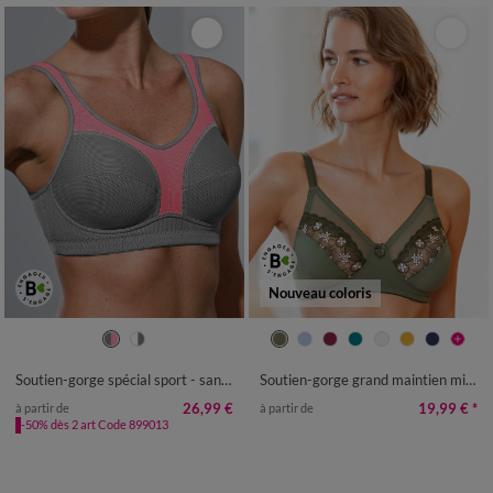
Nouveau coloris
Soutien-gorge spécial sport - sans armatures
Soutien-gorge grand maintien microfibre Caminata - sans armatures
26,99 €
19,99 €
*
à partir de
à partir de
-50% dès 2 art Code 899013