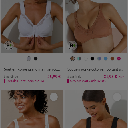
Soutien-gorge grand maintien coton stretch ouvert devant - sans armatures
Soutien-gorge coton emboîtant sans armatures - lot de 2
25,99 €
31,98 €
à partir de
à partir de
les 2
-50% dès 2 art Code 899013
-50% dès 2 art Code 899013