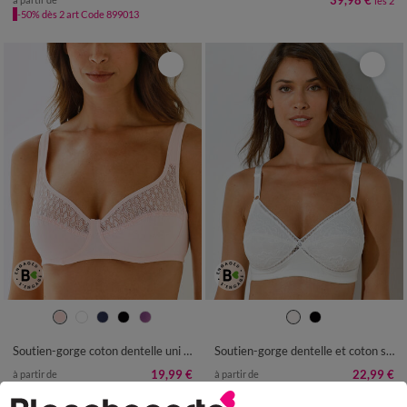
39,98 €
les 2
-50% dès 2 art Code 899013
Soutien-gorge coton dentelle uni Coria - sans armatures
Soutien-gorge dentelle et coton stretch forme croisée - sans armatures
19,99 €
22,99 €
à partir de
à partir de
-50% dès 2 art Code 899013
-50% dès 2 art Code 899013