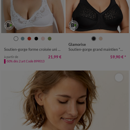
Glamorise
Soutien-gorge forme croisée uni brodé Olbia - sans armatures
Soutien-gorge grand maintien "Magic Lift Glam"® - sans armatures
21,99 €
59,90 €
*
à partir de
-50% dès 2 art Code 899013