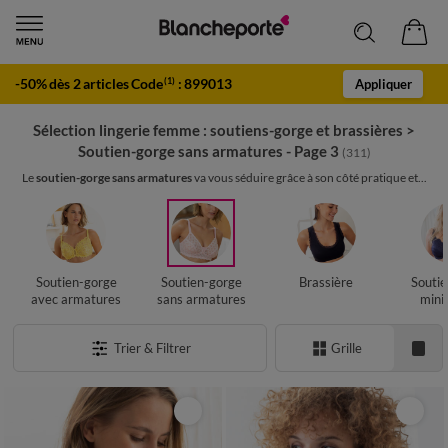
-50% dès 2 articles Code
:
899013
(1)
Appliquer
Sélection lingerie femme : soutiens-gorge et brassières
>
Soutien-gorge sans armatures - Page 3
(311)
Le
soutien-gorge sans armatures
va vous séduire grâce à son côté pratique et...
Soutien-gorge
Soutien-gorge
Brassière
Soutie
avec armatures
sans armatures
mini
Trier & Filtrer
Grille