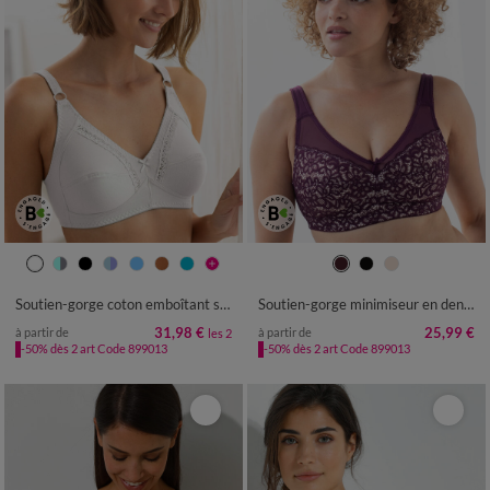
Soutien-gorge coton emboîtant sans armatures - lot de 2
Soutien-gorge minimiseur en dentelle florale - sans armatures
31,98 €
25,99 €
à partir de
à partir de
les 2
-50% dès 2 art Code 899013
-50% dès 2 art Code 899013