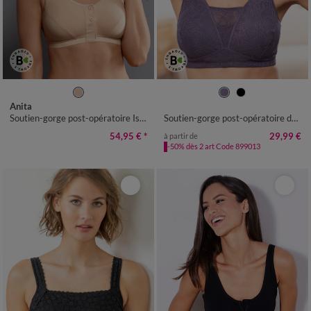
Anita
Soutien-gorge post-opératoire Isra Peau - sans armature
Soutien-gorge post-opératoire dentelle doublée coton forme emboîtante - sans armatures.
54,95 €
*
29,99 €
à partir de
-50% dès 2 art Code 899013