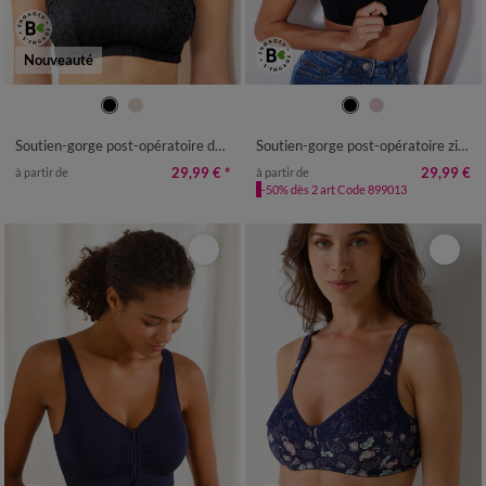
Nouveauté
Soutien-gorge post-opératoire dentelle doublée coton forme emboîtante - sans armatures
Soutien-gorge post-opératoire zippé devant - sans armatures
29,99 €
*
29,99 €
à partir de
à partir de
-50% dès 2 art Code 899013