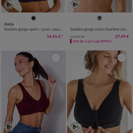
S
M
L
XL
XXL
Anita
Soutien-gorge sport « Lynn » pour prothèses forme bustier - sans armatures
Soutien-gorge coton imprimé cachemire Coria spécial opération du sein - sans armatures
54,95 €
*
27,99 €
à partir de
-50% dès 2 art Code 899013