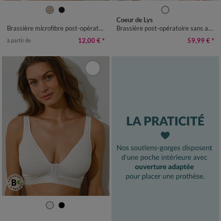
S
M
L
XL
XXL
Coeur de Lys
Brassière microfibre post-opératoire forme brassière ouverture devant par bande auto-agrippante - sans armatures
Brassière post-opératoire sans armatures- ouverture devant
12,00 €
*
59,99 €
*
à partir de