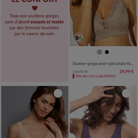
Soutien-gorge post-opératoire forme foulard en dentelle stretch - sans armatures
29,99 €
à partir de
-50% dès 2 art Code 899013