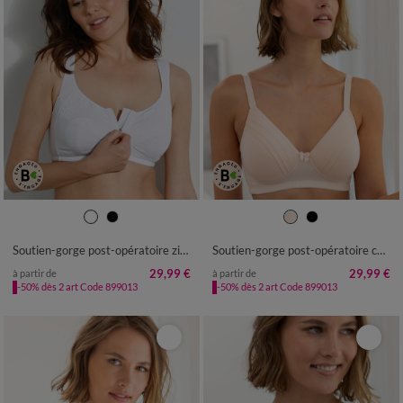
Soutien-gorge post-opératoire zippé devant - sans armatures
Soutien-gorge post-opératoire coton stretch bonnets moulés - sans armatures
29,99 €
29,99 €
à partir de
à partir de
-50% dès 2 art Code 899013
-50% dès 2 art Code 899013