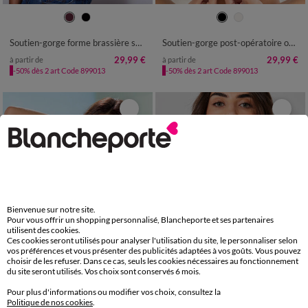
Soutien-gorge forme brassière spécial sport après opération du sein - sans armatures
Soutien-gorge post-opératoire ouvert devant en dentelle - sans armatures
29,99 €
29,99 €
à partir de
à partir de
-50% dès 2 art Code 899013
-50% dès 2 art Code 899013
Bienvenue sur notre site.
Pour vous offrir un shopping personnalisé, Blancheporte et ses partenaires
utilisent des cookies.
Ces cookies seront utilisés pour analyser l'utilisation du site, le personnaliser selon
vos préférences et vous présenter des publicités adaptées à vos goûts. Vous pouvez
choisir de les refuser. Dans ce cas, seuls les cookies nécessaires au fonctionnement
du site seront utilisés. Vos choix sont conservés 6 mois.
Pour plus d'informations ou modifier vos choix, consultez la
Politique de nos cookies
.