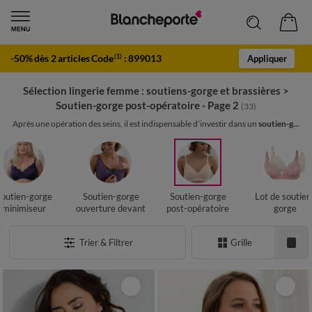
-50% dès 2 articles Code
:
899013
(1)
Appliquer
Sélection lingerie femme : soutiens-gorge et brassières
>
Soutien-gorge post-opératoire - Page 2
(33)
Après une opération des seins, il est indispensable d’investir dans un
soutien-g...
outien-gorge
Soutien-gorge
Soutien-gorge
Lot de soutien
minimiseur
ouverture devant
post-opératoire
gorge
Trier & Filtrer
Grille