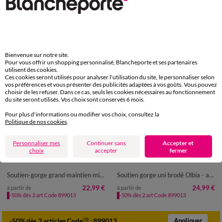
Bienvenue sur notre site.
Pour vous offrir un shopping personnalisé, Blancheporte et ses partenaires
utilisent des cookies.
Ces cookies seront utilisés pour analyser l'utilisation du site, le personnaliser selon
vos préférences et vous présenter des publicités adaptées à vos goûts. Vous pouvez
choisir de les refuser. Dans ce cas, seuls les cookies nécessaires au fonctionnement
du site seront utilisés. Vos choix sont conservés 6 mois.
Pour plus d'informations ou modifier vos choix, consultez la
Politique de nos cookies
.
Personnaliser mes
Continuer sans
Accepter et
choix
accepter
fermer
Soutien-gorge grand maintien microfibre Caminata - avec armatures
Soutien gorge uni brodé Olbia - avec armatures
22,99 €
24,99 €
à partir de
à partir de
-50% dès 2 art Code 899013
-50% dès 2 art Code 899013
-50% dès 2 articles Code
:
899013
(1)
Appliquer