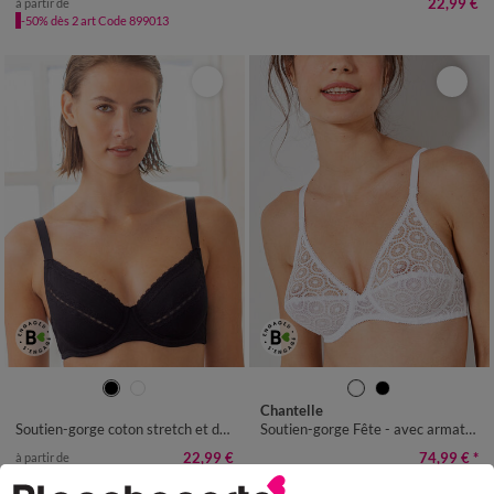
22,99 €
à partir de
-50% dès 2 art Code 899013
Chantelle
Soutien-gorge coton stretch et dentelle - avec armatures
Soutien-gorge Fête - avec armatures
22,99 €
74,99 €
*
à partir de
-50% dès 2 art Code 899013