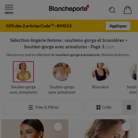
-50% dès 2 articles Code
:
899013
(1)
Appliquer
Sélection lingerie femme : soutiens-gorge et brassières
>
Soutien-gorge avec armatures - Page 3
(337)
Découvrez notre collection de
soutiens-gorge à armatures
, féminin et de bon...
Soutien-gorge
Soutien-gorge
Brassière
Soutie
avec armatures
sans armatures
mini
Trier & Filtrer
Grille