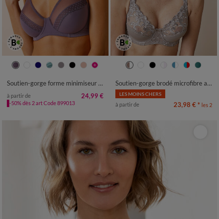
Soutien-gorge forme minimiseur en microfibre et tulle Paia, avec armatures
Soutien-gorge brodé microfibre avec armatures Sienne - lot de 2
LES MOINS CHERS
24,99 €
à partir de
-50% dès 2 art Code 899013
23,98 €
*
à partir de
les 2