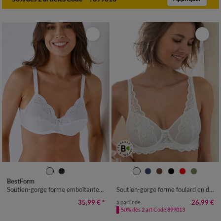
BestForm
Soutien-gorge forme emboîtante Emily maille satinée et broderie – avec armatures
Soutien-gorge forme foulard en dentelle et tulle stretch Guspini - avec armatures
35,99 €
*
26,99 €
à partir de
-50% dès 2 art Code 899013