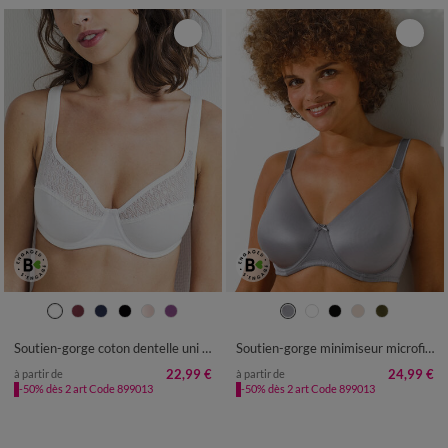
Soutien-gorge coton dentelle uni Coria - avec armatures
Soutien-gorge minimiseur microfibre toute douce - avec armatures
22,99 €
24,99 €
à partir de
à partir de
-50% dès 2 art Code 899013
-50% dès 2 art Code 899013