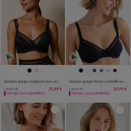
Soutien-gorge sculptant avec armatures - maintien intense
Soutien-gorge forme corbeille en microfibre et tulle plumetis Paia, avec armatures
25,99 €
24,99 €
à partir de
à partir de
-50% dès 2 art Code 899013
-50% dès 2 art Code 899013