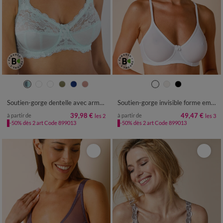
Soutien-gorge dentelle avec armatures Avila - lot de 2
Soutien-gorge invisible forme emboîtante avec armatures - lot de 3
39,98 €
49,47 €
à partir de
à partir de
les 2
les 3
-50% dès 2 art Code 899013
-50% dès 2 art Code 899013