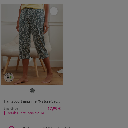
34/36
38/40
42/44
46/48
50
52
Pantacourt imprimé "Nature Sauvage"
17,99 €
à partir de
-50% dès 2 art Code 899013