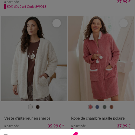
27,99 €
à partir de
-50% dès 2 art Code 899013
34/36
38/40
42/44
46/48
34/36
38/40
42/44
46/48
50
52
54
56
58
50
52
Veste d'intérieur en sherpa
Robe de chambre maille polaire
35,99 €
*
37,99 €
à partir de
à partir de
-50% dès 2 art Code 899013