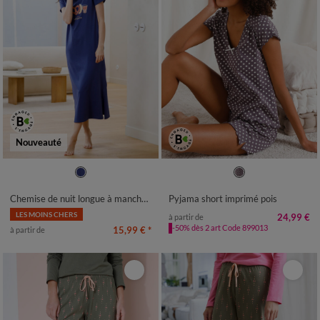
Nouveauté
38/40
42/44
46/48
50
52
34/36
38/40
42/44
46/48
54
56
58
50
52
54
Chemise de nuit longue à manches courtes, imprimé "petit déjeuner'"
Pyjama short imprimé pois
LES MOINS CHERS
24,99 €
à partir de
-50% dès 2 art Code 899013
15,99 €
*
à partir de