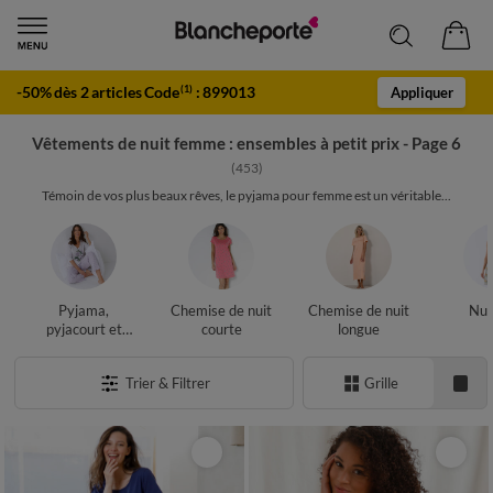
-50% dès 2 articles Code
:
899013
(1)
Appliquer
Vêtements de nuit femme : ensembles à petit prix - Page 6
(453)
Témoin de vos plus beaux rêves, le pyjama pour femme est un véritable...
Pyjama,
Chemise de nuit
Chemise de nuit
Nui
pyjacourt et
courte
longue
pyjashort
Trier & Filtrer
Grille