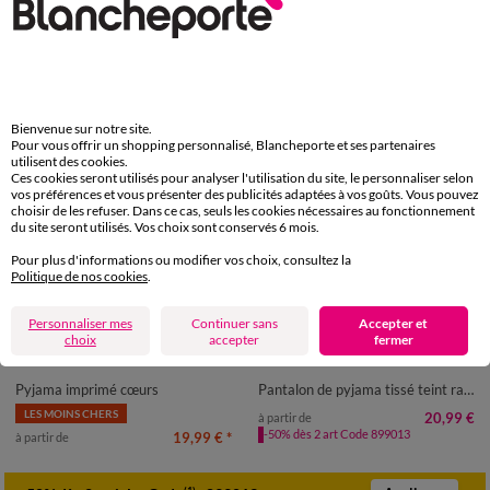
Bienvenue sur notre site.
Pour vous offrir un shopping personnalisé, Blancheporte et ses partenaires
utilisent des cookies.
Ces cookies seront utilisés pour analyser l'utilisation du site, le personnaliser selon
vos préférences et vous présenter des publicités adaptées à vos goûts. Vous pouvez
choisir de les refuser. Dans ce cas, seuls les cookies nécessaires au fonctionnement
du site seront utilisés. Vos choix sont conservés 6 mois.
Pour plus d'informations ou modifier vos choix, consultez la
Politique de nos cookies
.
Personnaliser mes
Continuer sans
Accepter et
choix
accepter
fermer
34/36
38/40
42/44
46/48
36
38
40
42
44
46
48
50
52
54
50
52
Pyjama imprimé cœurs
Pantalon de pyjama tissé teint rayures
LES MOINS CHERS
20,99 €
à partir de
-50% dès 2 art Code 899013
19,99 €
*
à partir de