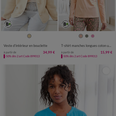
34/36
38/40
42/44
46/48
34/36
38/40
42/44
46/48
50
52
50
52
54
Veste d’intérieur en bouclette
T-shirt manches longues coton uni imprimé placé "Bohème"
34,99 €
15,99 €
à partir de
à partir de
-50% dès 2 art Code 899013
-50% dès 2 art Code 899013