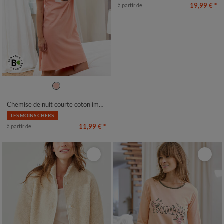
19,99 €
*
à partir de
38/40
42/44
46/48
50
52
54
56
58
Chemise de nuit courte coton imprimé "chat" manches courtes
LES MOINS CHERS
11,99 €
*
à partir de