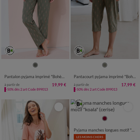
34/36
38/40
42/44
46/48
34/36
38/40
42/44
46/48
50
52
54
50
52
54
Pantalon pyjama imprimé "Bohème"
Pantacourt pyjama imprimé "Bohème"
19,99 €
17,99 €
à partir de
à partir de
-50% dès 2 art Code 899013
-50% dès 2 art Code 899013
34/36
38/40
42/44
46/48
50
52
54
Pyjama manches longues motif "koala"
LES MOINS CHERS