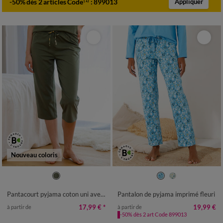
-50% dès 2 articles Code
:
899013
(1)
Appliquer
Nouveau coloris
34/36
38/40
42/44
46/48
34/36
38/40
42/44
46/48
50
52
54
50
52
54
Pantacourt pyjama coton uni avec noeud imprimé floral
Pantalon de pyjama imprimé fleuri
17,99 €
*
19,99 €
à partir de
à partir de
-50% dès 2 art Code 899013