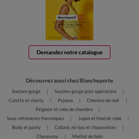
Demandez notre catalogue
Découvrez aussi chez Blancheporte
Soutien-gorge
Soutien-gorge post-opératoire
Culotte et shorty
Pyjama
Chemise de nuit
Peignoir et robe de chambre
Sous-vêtements thermiques
Jupon et fond de robe
Body et panty
Collant, mi-bas et chaussettes
Chaussons
Maillot de bain