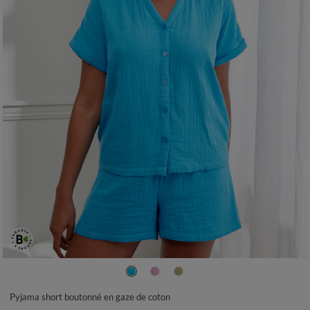
36
38
40
42
44
46
48
50
52
Pyjama short boutonné en gaze de coton