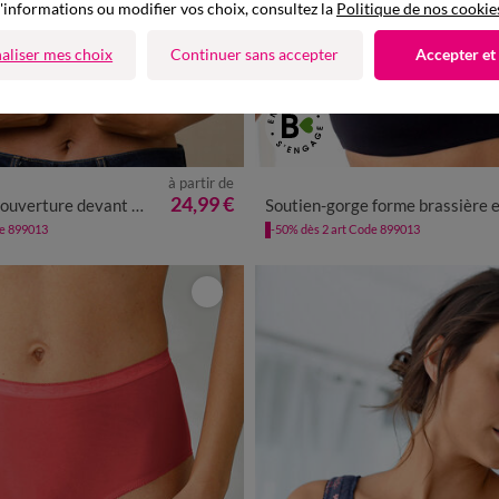
'informations ou modifier vos choix, consultez la
Politique de nos cookie
aliser mes choix
Continuer sans accepter
Accepter et
à partir de
036
038
040
042
044
046
24,99 €
nt dentelle Salford - sans armatures
Soutien-gorge forme brassière en coton stretch et dentelle - avec une armature so
054
de 899013
-50% dès 2 art Code 899013