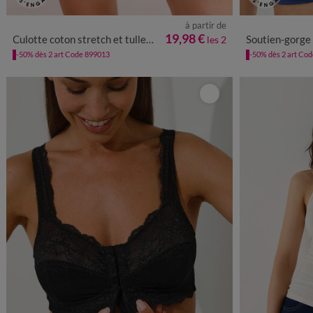
à partir de
34/36
38/40
42/44
46/48
50/52
19,98 €
Culotte coton stretch et tulle plumetis Kalaoa - lot de 2
Soutien-gorge forme minimiseur en
les 2
-50% dès 2 art Code 899013
-50% dès 2 art Co