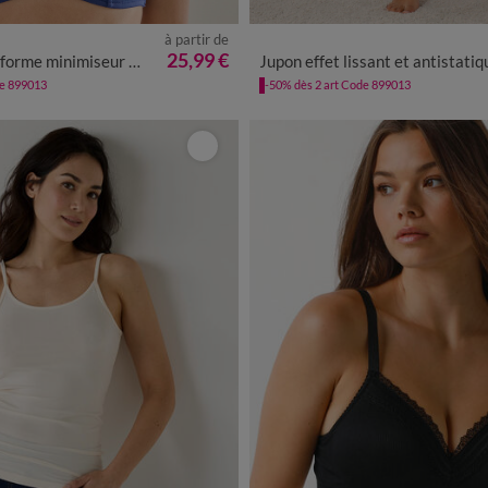
à partir de
34/36
38/40
42/44
46/48
5
25,99 €
 microfibre et tulle Paia, avec armatures
Jupon effet lissant et antistatique - long 60 c
de 899013
-50% dès 2 art Code 899013