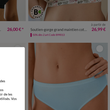
à partir de
26,00 €
*
26,99 €
Soutien-gorge grand maintien coton imprimé fleuri "Capella" - sans armatures
-50% dès 2 art Code 899013
 des
vos
ir de les
tilisés. Vos