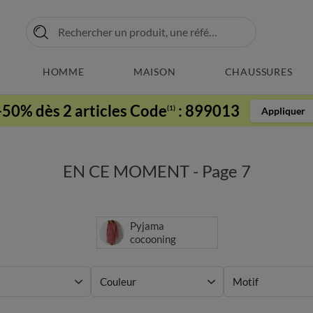
HOMME
MAISON
CHAUSSURES
-50% dès 2 articles Code
:
899013
(1)
Appliquer
EN CE MOMENT - Page 7
Pyjama
cocooning
Couleur
Motif