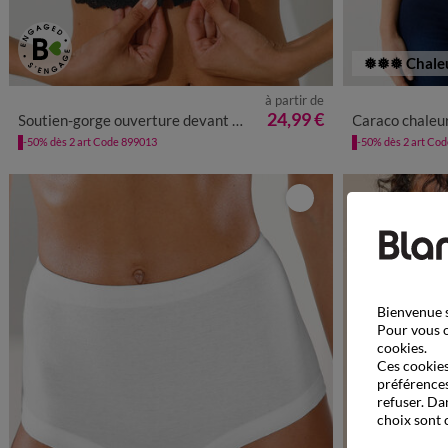
❅❅❅ Chale
à partir de
34/36
38
24,99 €
Soutien-gorge ouverture devant dentelle Salford - sans armatures
Caraco chaleu
-50% dès 2 art Code 899013
-50% dès 2 art Co
Bienvenue s
Pour vous o
cookies.
Ces cookies 
préférences
refuser. Da
choix sont 