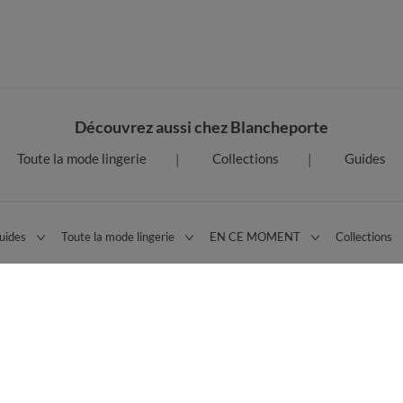
Découvrez aussi chez Blancheporte
Toute la mode lingerie
Collections
Guides
uides
Toute la mode lingerie
EN CE MOMENT
Collections
 légales
Données personnelles
Cookies
Désab