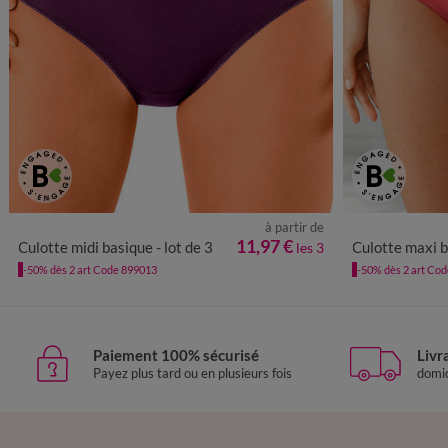
à partir de
34/36
38/40
42/44
46/48
50/52
38/40
4
11,97 €
Culotte midi basique - lot de 3
Culotte maxi b
les 3
-50% dès 2 art Code 899013
-50% dès 2 art Co
Paiement 100% sécurisé
Livr
Payez plus tard ou en plusieurs fois
domic