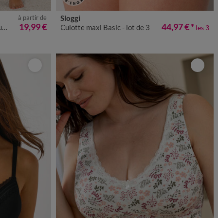
à partir de
Sloggi
0
52
54
56
40
42
44
46
48
50
52
54
56
19,99 €
44,97 €
*
m
Culotte maxi Basic - lot de 3
les 3