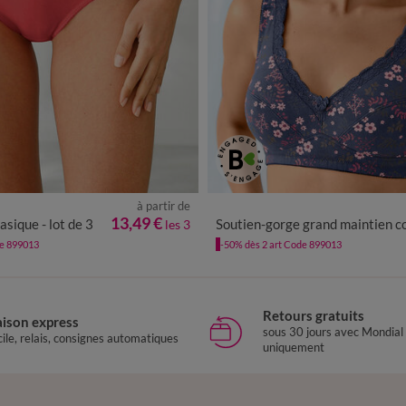
à partir de
2/44
46/48
50/52
54/56
13,49 €
asique - lot de 3
Soutien-gorge grand maintien coton imprimé fleuri "Capella" - sans armat
les 3
de 899013
-50% dès 2 art Code 899013
Retours gratuits
aison express
sous 30 jours avec Mondial
ile, relais, consignes automatiques
uniquement