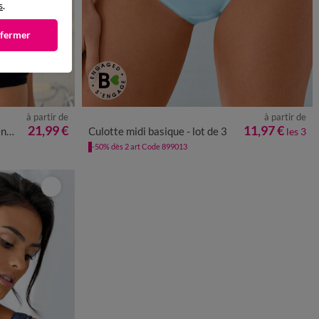
s
.
 fermer
à partir de
à partir de
048
050
052
34/36
38/40
42/44
46/48
50/52
21,99 €
11,97 €
uple
Culotte midi basique - lot de 3
les 3
-50% dès 2 art Code 899013