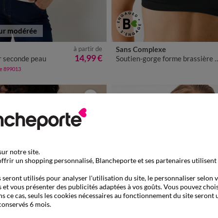
ur modérée
à partir de
Sans Complexe
/40
42/44
46/48
50
52
54
M
L
XL
XXL
14,99 €
r seconde peau
Soutien-gorge forme brassière maille stretch Agathe - sans armatures
de 899013
ur notre site.
ffrir un shopping personnalisé, Blancheporte et ses partenaires utilisent
seront utilisés pour analyser l'utilisation du site, le personnaliser selon 
 et vous présenter des publicités adaptées à vos goûts. Vous pouvez chois
ns ce cas, seuls les cookies nécessaires au fonctionnement du site seront u
conservés 6 mois.