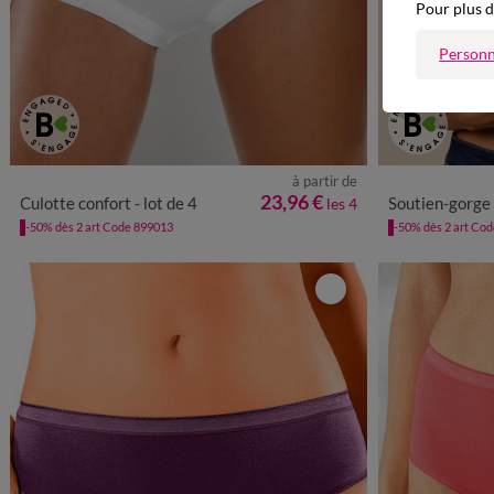
Pour plus d
Personn
à partir de
38/40
42/44
46/48
50/52
54/56
58/60
23,96 €
Culotte confort - lot de 4
Soutien-gorge ouverture deva
les 4
-50% dès 2 art Code 899013
-50% dès 2 art Co