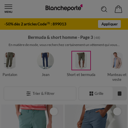
-50% dès 2 articles Code
:
899013
(1)
Appliquer
Bermuda & short homme - Page 3
(48)
En matière de mode, vous recherchez certainement un vêtement qui vous...
Pantalon
Jean
Short et bermuda
Manteau et
veste
Trier & Filtrer
Grille