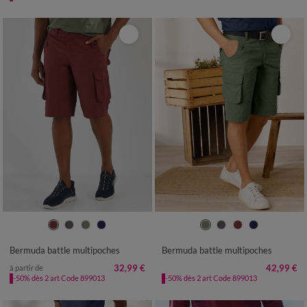
38
40
42
44
46
48
50
38
40
42
44
46
48
50
52
54
56
58
52
54
56
58
Bermuda battle multipoches
Bermuda battle multipoches
32,99 €
42,99 €
à partir de
-50% dès 2 art Code 899013
-50% dès 2 art Code 899013