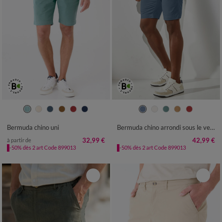
40
42
44
46
48
50
52
40
42
44
46
48
50
52
54
56
54
56
Bermuda chino uni
Bermuda chino arrondi sous le ventre
32,99 €
42,99 €
à partir de
-50% dès 2 art Code 899013
-50% dès 2 art Code 899013