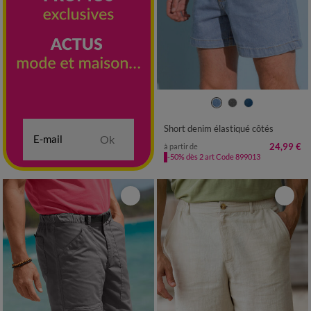
40
42
44
46
48
50
52
54
56
Short denim élastiqué côtés
Ok
24,99 €
à partir de
-50% dès 2 art Code 899013