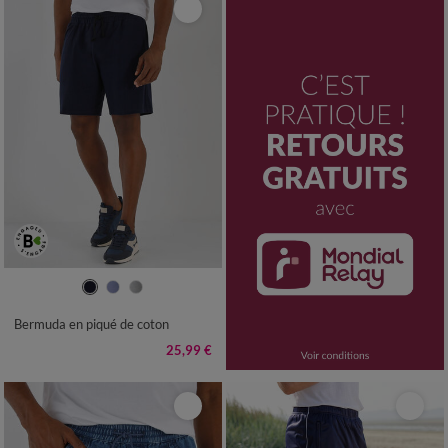
36/38
40/42
44/46
48/50
52/54
56/58
60/62
64/66
Bermuda en piqué de coton
68/70
25,99 €