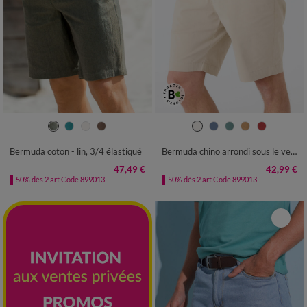
38
40
42
44
46
48
50
40
42
44
46
48
50
52
52
54
56
54
56
Bermuda coton - lin, 3/4 élastiqué
Bermuda chino arrondi sous le ventre
47,49 €
42,99 €
-50% dès 2 art Code 899013
-50% dès 2 art Code 899013