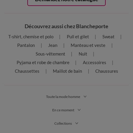
Découvrez aussi chez Blancheporte
T-shirt, chemise et polo
Pull et gilet
Sweat
Pantalon
Jean
Manteau et veste
Sous-vêtement
Nuit
Pyjama et robe de chambre
Accessoires
Chaussettes
Maillot de bain
Chaussures
Toute la mode homme
En ce moment
Collections