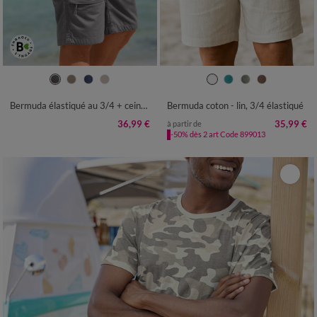
40/42
44/46
48/50
52/54
38
40
42
44
46
48
50
56/58
60/62
52
54
56
Bermuda élastiqué au 3/4 + ceinture assortie
Bermuda coton - lin, 3/4 élastiqué
36,99 €
35,99 €
à partir de
-50% dès 2 art Code 899013