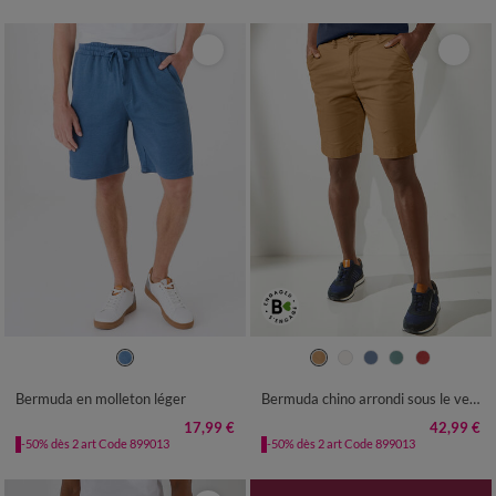
36/38
40/42
44/46
48/50
40
42
44
46
48
50
52
52/54
56/58
60/62
64/66
54
56
Bermuda en molleton léger
Bermuda chino arrondi sous le ventre
68/70
17,99 €
42,99 €
-50% dès 2 art Code 899013
-50% dès 2 art Code 899013