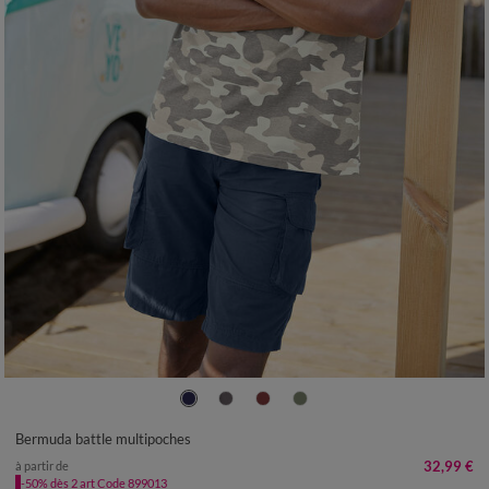
38
40
42
44
46
48
50
52
54
56
58
Bermuda battle multipoches
32,99 €
à partir de
-50% dès 2 art Code 899013