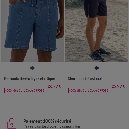
38
40
42
44
46
48
50
40/42
44/46
48/50
52/54
52
54
56
58
60
56/58
60/62
64/66
68/70
Bermuda denim léger élastiqué
Short sport élastiqué
26,99 €
25,99 €
-50% dès 2 art Code 899013
-50% dès 2 art Code 899013
Paiement 100% sécurisé
Payez plus tard ou en plusieurs fois