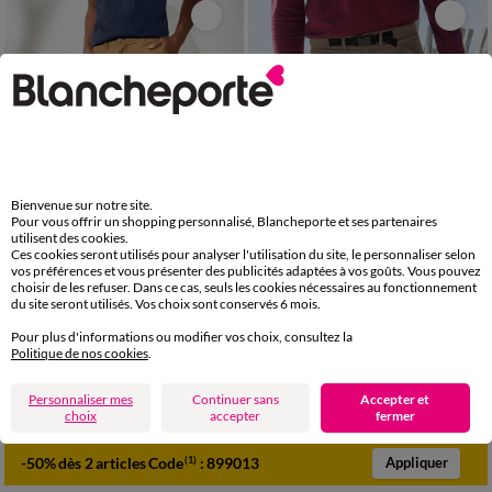
Bienvenue sur notre site.
Pour vous offrir un shopping personnalisé, Blancheporte et ses partenaires
utilisent des cookies.
Ces cookies seront utilisés pour analyser l'utilisation du site, le personnaliser selon
vos préférences et vous présenter des publicités adaptées à vos goûts. Vous pouvez
choisir de les refuser. Dans ce cas, seuls les cookies nécessaires au fonctionnement
du site seront utilisés. Vos choix sont conservés 6 mois.
40
42
44
46
48
50
52
40/42
44/46
48/50
52/54
Pour plus d'informations ou modifier vos choix, consultez la
54
56
56/58
60/62
Politique de nos cookies
.
Bermuda chino uni
Bermuda élastiqué au 3/4 + ceinture assortie
42,99 €
36,99 €
Personnaliser mes
Continuer sans
Accepter et
-50% dès 2 art Code 899013
-50% dès 2 art Code 899013
choix
accepter
fermer
-50% dès 2 articles Code
:
899013
(1)
Appliquer