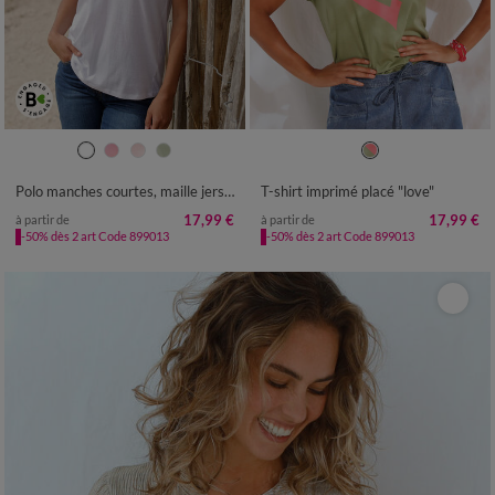
34/36
38/40
42/44
46/48
34/36
38/40
42/44
46/48
50
52
54
50
52
54
Polo manches courtes, maille jersey
T-shirt imprimé placé "love"
17,99 €
17,99 €
à partir de
à partir de
-50% dès 2 art Code 899013
-50% dès 2 art Code 899013