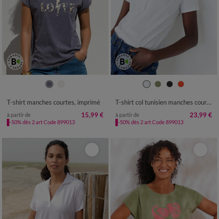
34/36
38/40
42/44
46/48
34/36
38/40
42/44
46/48
50
52
54
50
52
54
56
T-shirt manches courtes, imprimé
T-shirt col tunisien manches courtes, broderie anglaise
15,99 €
23,99 €
à partir de
à partir de
-50% dès 2 art Code 899013
-50% dès 2 art Code 899013