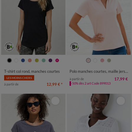
34/36
38/40
42/44
46/48
34/36
38/40
42/44
46/48
50
52
54
50
52
54
T-shirt col rond, manches courtes
Polo manches courtes, maille jersey
LES MOINS CHERS
17,99 €
à partir de
-50% dès 2 art Code 899013
12,99 €
*
à partir de