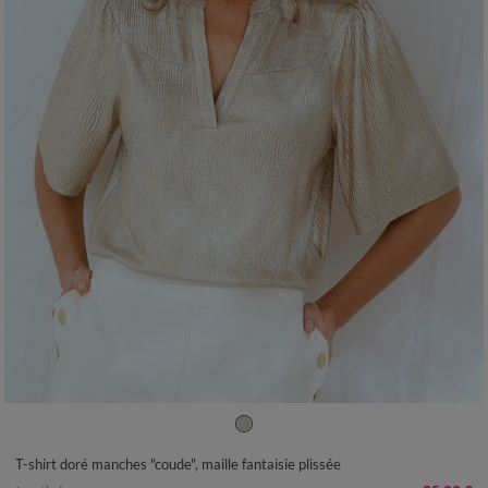
34/36
38/40
42/44
46/48
50
52
54
T-shirt doré manches "coude", maille fantaisie plissée