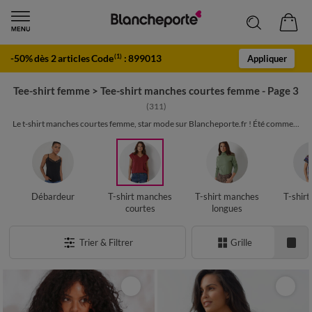
-50% dès 2 articles Code
:
899013
(1)
Appliquer
Tee-shirt femme
>
Tee-shirt manches courtes femme - Page 3
(311)
Le t-shirt manches courtes femme, star mode sur Blancheporte.fr ! Été comme...
Débardeur
T-shirt manches
T-shirt manches
T-shir
courtes
longues
Trier & Filtrer
Grille