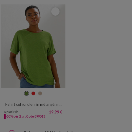
34/36
38/40
42/44
46/48
50
52
54
T-shirt col rond en lin mélangé, manches courtes
19,99 €
à partir de
-50% dès 2 art Code 899013