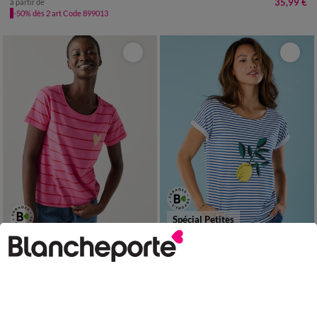
35,99 €
à partir de
-50% dès 2 art Code 899013
Spécial Petites
34/36
38/40
42/44
46/48
34/36
38/40
42/44
46/48
50
52
54
50
52
T-shirt col rond rayé, imprimé coeur doré
T-shirt manches courtes rayé imprimé placé, Spécial Petites
17,99 €
17,99 €
à partir de
à partir de
-50% dès 2 art Code 899013
-50% dès 2 art Code 899013