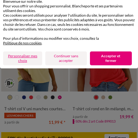
Bienvenue sur notre site.
Pour vous offrir un shopping personnalisé, Blancheporte et ses partenaires
utilisent des cookies.
Ces cookies seront utilisés pour analyser l'utilisation du site, le personnaliser selon
vos préférences et vous présenter des publicités adaptées à vos goûts. Vous pouvez
choisir de les refuser. Dans ce cas, seuls les cookies nécessaires au fonctionnement
du site seront utilisés. Vos choix sont conservés 6 mois.
Pour plus d'informations ou modifier vos choix, consultez la
Politique de nos cookies
.
Personnaliser mes
Continuer sans
Accepter et
choix
accepter
fermer
34/36
38/40
42/44
46/48
34/36
38/40
42/44
46/48
50
52
54
56
50
52
54
T-shirt col V uni manches courtes, coton
T-shirt col rond en lin mélangé, manches courtes
LES MOINS CHERS
19,99 €
à partir de
-50% dès 2 art Code 899013
11,99 €
*
à partir de
(1)