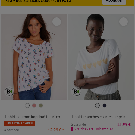
-50% dès 2 articles Code
:
899013
Appliquer
34/36
38/40
42/44
46/48
34/36
38/40
42/44
46/48
50
52
54
50
52
54
T-shirt col rond imprimé fleuri coton
T-shirt manches courtes, imprimé coeurs dorés
LES MOINS CHERS
15,99 €
à partir de
-50% dès 2 art Code 899013
12,99 €
*
à partir de