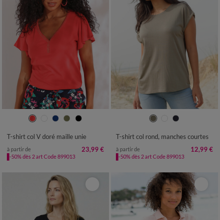
34/36
38/40
42/44
46/48
34/36
38/40
42/44
46/48
50
52
54
50
52
54
T-shirt col V doré maille unie
T-shirt col rond, manches courtes
23,99 €
12,99 €
à partir de
à partir de
-50% dès 2 art Code 899013
-50% dès 2 art Code 899013