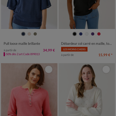
34/36
38/40
42/44
46/48
34/36
38/40
42/44
46/48
50
52
54
50
52
54
56
Pull loose maille brillante
Débardeur col carré en maille, toucher doux
LES MOINS CHERS
34,99 €
à partir de
-50% dès 2 art Code 899013
15,99 €
*
à partir de