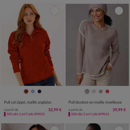
34/36
38/40
42/44
46/48
34/36
38/40
42/44
46/48
50
52
54
50
52
54
56
Pull col zippé, maille anglaise
Pull bicolore en maille moelleuse
32,99 €
39,99 €
à partir de
à partir de
-50% dès 2 art Code 899013
-50% dès 2 art Code 899013