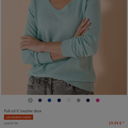
34/36
38/40
42/44
46/48
50
52
54
Pull col V, toucher doux
LES MOINS CHERS
19,99 €
*
à partir de