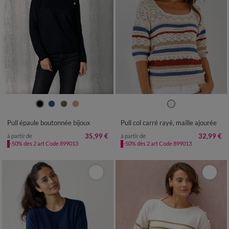
34/36
38/40
42/44
46/48
34/36
38/40
42/44
46/48
50
52
54
50
52
54
Pull épaule boutonnée bijoux
Pull col carré rayé, maille ajourée
35,99 €
32,99 €
à partir de
à partir de
-50% dès 2 art Code 899013
-50% dès 2 art Code 899013