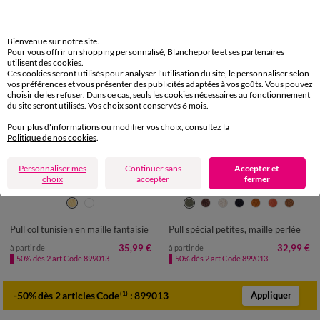
Bienvenue sur notre site.
Pour vous offrir un shopping personnalisé, Blancheporte et ses partenaires
utilisent des cookies.
Ces cookies seront utilisés pour analyser l'utilisation du site, le personnaliser selon
vos préférences et vous présenter des publicités adaptées à vos goûts. Vous pouvez
choisir de les refuser. Dans ce cas, seuls les cookies nécessaires au fonctionnement
du site seront utilisés. Vos choix sont conservés 6 mois.
Pour plus d'informations ou modifier vos choix, consultez la
Politique de nos cookies
.
Personnaliser mes
Continuer sans
Accepter et
Spécial Petites
choix
accepter
fermer
34/36
38/40
42/44
46/48
34/36
38/40
42/44
46/48
50
52
54
50
52
Pull col tunisien en maille fantaisie
Pull spécial petites, maille perlée
35,99 €
32,99 €
à partir de
à partir de
-50% dès 2 art Code 899013
-50% dès 2 art Code 899013
-50% dès 2 articles Code
:
899013
(1)
Appliquer