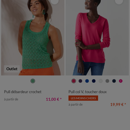
Outlet
34/36
38/40
42/44
46/48
34/36
38/40
42/44
46/48
50
52
50
52
54
Pull débardeur crochet
Pull col V, toucher doux
LES MOINS CHERS
11,00 €
*
à partir de
19,99 €
*
à partir de