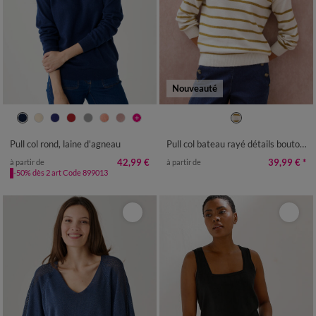
Nouveauté
34/36
38/40
42/44
46/48
34/36
38/40
42/44
46/48
50
52
54
50
52
54
Pull col rond, laine d'agneau
Pull col bateau rayé détails boutonnés, maille moelleuse
42,99 €
39,99 €
*
à partir de
à partir de
-50% dès 2 art Code 899013