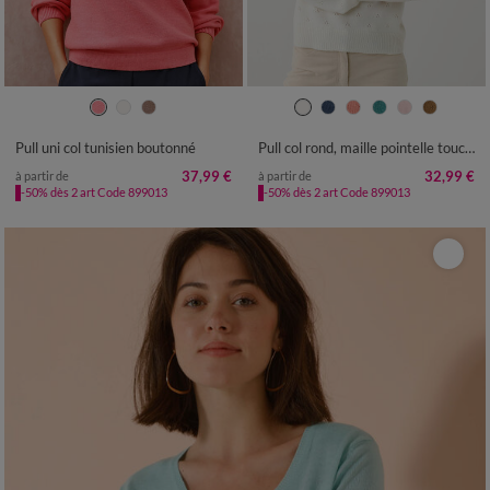
34/36
38/40
42/44
46/48
34/36
38/40
42/44
46/48
50
52
54
50
52
54
Pull uni col tunisien boutonné
Pull col rond, maille pointelle toucher doux
37,99 €
32,99 €
à partir de
à partir de
-50% dès 2 art Code 899013
-50% dès 2 art Code 899013