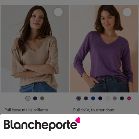
34/36
38/40
42/44
46/48
34/36
38/40
42/44
46/48
50
52
54
50
52
54
Pull loose maille brillante
Pull col V, toucher doux
LES MOINS CHERS
34,99 €
à partir de
-50% dès 2 art Code 899013
19,99 €
*
à partir de