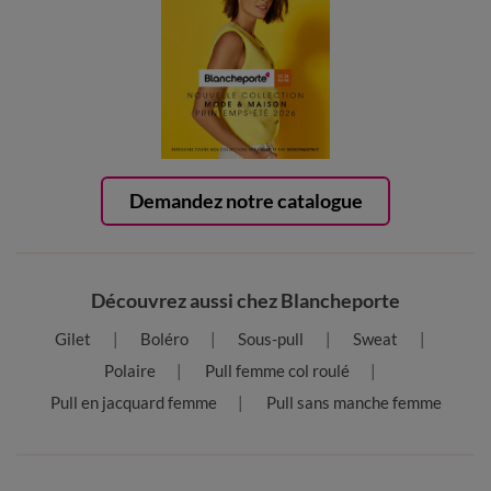
Demandez notre catalogue
Découvrez aussi chez Blancheporte
Gilet
Boléro
Sous-pull
Sweat
Polaire
Pull femme col roulé
Pull en jacquard femme
Pull sans manche femme