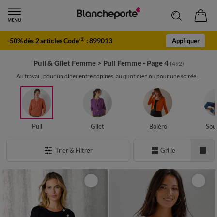
-50% dès 2 articles Code
:
899013
(1)
Appliquer
Pull & Gilet Femme
>
Pull Femme - Page 4
(492)
Au travail, pour un dîner entre copines, au quotidien ou pour une soirée...
Pull
Gilet
Boléro
Sou
Trier & Filtrer
Grille