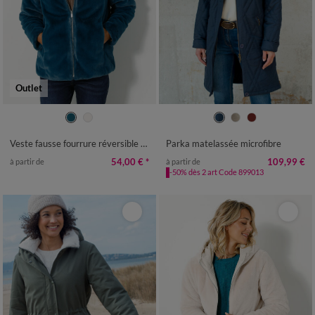
Outlet
36
38
40
42
44
46
48
38
40
42
44
46
48
50
50
52
54
52
54
56
58
Veste fausse fourrure réversible en doudoune
Parka matelassée microfibre
54,00 €
*
109,99 €
à partir de
à partir de
-50% dès 2 art Code 899013