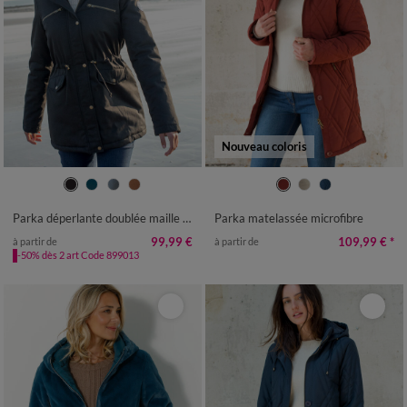
Nouveau coloris
36
38
40
42
44
46
48
38
40
42
44
46
48
50
50
52
54
56
52
54
56
58
Parka déperlante doublée maille polaire
Parka matelassée microfibre
99,99 €
109,99 €
*
à partir de
à partir de
-50% dès 2 art Code 899013