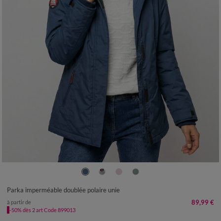
38
40
42
44
46
48
50
52
54
56
Parka imperméable doublée polaire unie
89,99 €
à partir de
-50% dès 2 art Code 899013