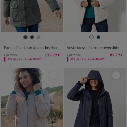
38
40
42
44
46
48
50
36
38
40
42
44
46
48
52
54
56
50
52
54
Parka déperlante à capuche, doublée polaire sherpa
Veste fausse fourrure réversible en doudoune
119,99 €
89,99 €
à partir de
à partir de
-50% dès 2 art Code 899013
-50% dès 2 art Code 899013