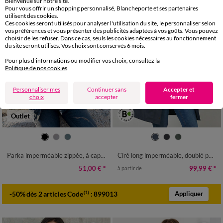
Bienvenue sur notre site.
Pour vous offrir un shopping personnalisé, Blancheporte et ses partenaires
utilisent des cookies.
Ces cookies seront utilisés pour analyser l'utilisation du site, le personnaliser selon
vos préférences et vous présenter des publicités adaptées à vos goûts. Vous pouvez
choisir de les refuser. Dans ce cas, seuls les cookies nécessaires au fonctionnement
du site seront utilisés. Vos choix sont conservés 6 mois.
Pour plus d'informations ou modifier vos choix, consultez la
Politique de nos cookies
.
Personnaliser mes
Continuer sans
Accepter et
choix
accepter
fermer
Outlet
38
40
42
44
46
48
50
36
38
40
42
44
46
48
52
54
50
52
54
Parka imperméable zippée, à capuche
Ciré long imperméable, doublé polaire, polyester recyclé**
51,00 €
*
99,99 €
*
à partir de
-50% dès 2 articles Code
:
899013
(1)
Appliquer