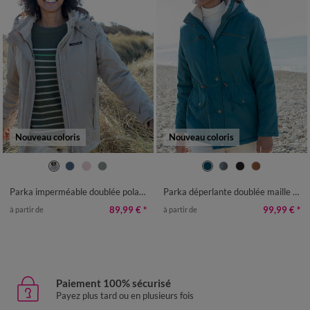
Nouveau coloris
Nouveau coloris
38
40
42
44
46
48
50
36
38
40
42
44
46
48
52
54
56
50
52
54
56
Parka imperméable doublée polaire unie
Parka déperlante doublée maille polaire
89,99 €
*
99,99 €
*
à partir de
à partir de
Paiement 100% sécurisé
Payez plus tard ou en plusieurs fois