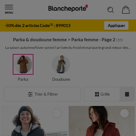
-50% dès 2 articles Code
:
899013
(1)
Appliquer
Parka & doudoune femme
>
Parka femme - Page 2
(35)
La saison automne/hiver sonne l’arrivée du froid et marque le grand retour des...
Parka
Doudoune
Trier & Filtrer
Grille