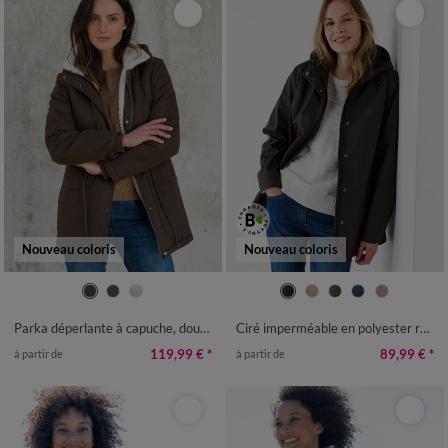
Nouveau coloris
Nouveau coloris
38
40
42
44
46
48
50
36
38
40
42
44
46
48
52
54
56
50
52
54
Parka déperlante à capuche, doublée polaire sherpa
Ciré imperméable en polyester recyclé(**)
119,99 €
*
89,99 €
*
à partir de
à partir de