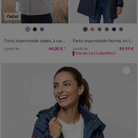
Outlet
38
40
42
44
46
48
50
36
38
40
42
44
46
48
52
54
50
52
54
Parka imperméable zippée, à capuche
Parka imperméable fourrée, mi-longue
44,00 €
*
89,99 €
à partir de
à partir de
-50% dès 2 art Code 899013