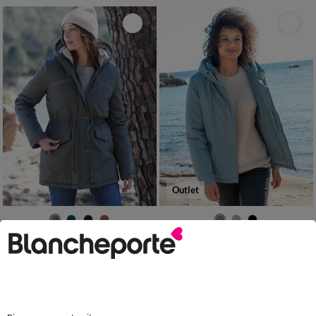
Outlet
36
38
40
42
44
46
48
38
40
42
44
46
48
50
50
52
54
56
52
54
Parka déperlante doublée maille polaire
Parka imperméable zippée, à capuche
99,99 €
51,00 €
*
à partir de
-50% dès 2 art Code 899013