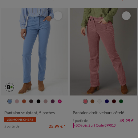
36
38
40
42
44
46
48
36
38
40
42
44
46
48
50
52
54
50
52
Pantalon sculptant, 5 poches
Pantalon droit, velours côtelé
LES MOINS CHERS
49,99 €
à partir de
-50% dès 2 art Code 899013
25,99 €
*
à partir de