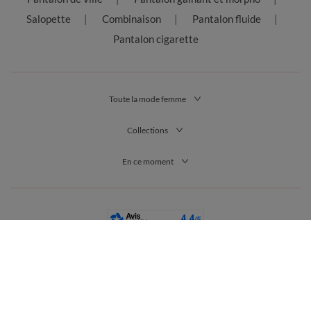
Salopette
Combinaison
Pantalon fluide
Pantalon cigarette
Toute la mode femme
Collections
En ce moment