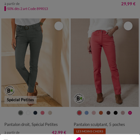
29,99 €
à partir de
-50% dès 2 art Code 899013
Spécial Petites
34
36
38
40
42
44
46
36
38
40
42
44
46
48
48
50
50
52
54
Pantalon droit, Spécial Petites
Pantalon sculptant, 5 poches
LES MOINS CHERS
42,99 €
à partir de
-50% dès 2 art Code 899013
25,99 €
*
à partir de