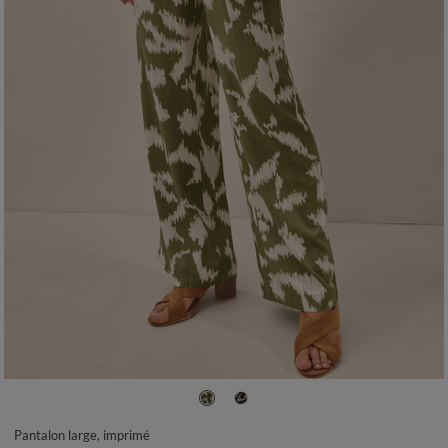
36
38
40
42
44
46
48
50
52
Pantalon large, imprimé