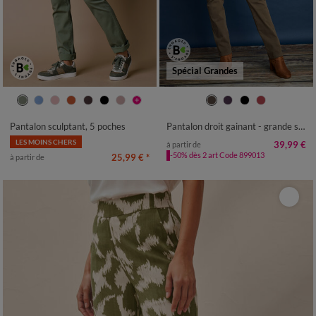
Spécial Grandes
36
38
40
42
44
46
48
38
40
42
44
46
48
50
50
52
54
52
Pantalon sculptant, 5 poches
Pantalon droit gainant - grande stature entrej. 78 cm
LES MOINS CHERS
39,99 €
à partir de
-50% dès 2 art Code 899013
25,99 €
*
à partir de