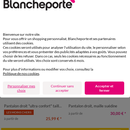
Bienvenue sur notre site.
Pour vous offrir un shopping personnalisé, Blancheporte et ses partenaires
utilisent des cookies.
Ces cookies seront utilisés pour analyser l'utilisation du site, le personnaliser selon
vos préférences et vous présenter des publicités adaptées à vos goûts. Vous pouvez
choisir de les refuser. Dans ce cas, seuls les cookies nécessaires au fonctionnement
du site seront utilisés. Vos choix sont conservés 6 mois.
Pour plus d'informations ou modifier vos choix, consultez la
Politique de nos cookies
.
Outlet
Personnaliser mes
Continuer sans
Accepter et
choix
accepter
fermer
38
40
42
44
46
48
50
36
38
40
42
44
46
48
52
54
56
Pantalon droit "ultra confort" taille élastiquée
Pantalon droit, maille suédine
LES MOINS CHERS
30,00 €
*
à partir de
25,99 €
*
à partir de