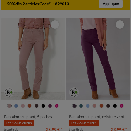
-50% dès 2 articles Code
:
899013
(1)
Appliquer
36
38
40
42
44
46
48
36
38
40
42
44
46
48
50
52
54
50
52
54
Pantalon sculptant, 5 poches
Pantalon sculptant, ceinture ventre plat
LES MOINS CHERS
LES MOINS CHERS
25,99 €
*
23,99 €
*
à partir de
à partir de