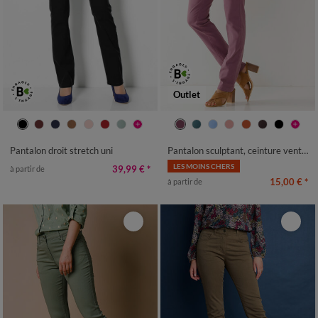
Outlet
36
38
40
42
44
46
48
36
38
40
42
44
46
48
50
52
50
52
54
Pantalon droit stretch uni
Pantalon sculptant, ceinture ventre plat
LES MOINS CHERS
39,99 €
*
à partir de
15,00 €
*
à partir de