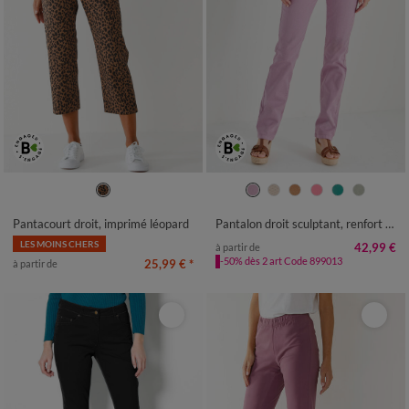
36
38
40
42
44
46
48
36
38
40
42
44
46
48
50
52
50
52
54
Pantacourt droit, imprimé léopard
Pantalon droit sculptant, renfort gainant
LES MOINS CHERS
42,99 €
à partir de
-50% dès 2 art Code 899013
25,99 €
*
à partir de