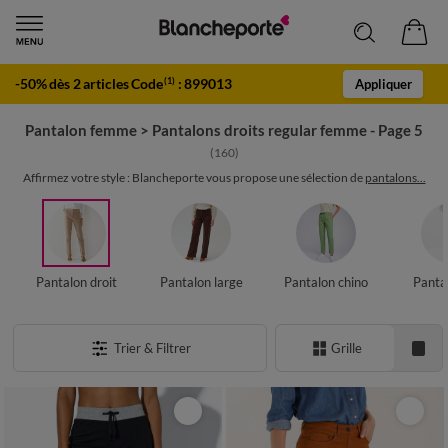
-50% dès 2 articles Code
:
899013
(1)
Appliquer
Pantalon femme
>
Pantalons droits regular femme - Page 5
(160)
Affirmez votre style : Blancheporte vous propose une sélection de
pantalons...
Pantalon droit
Pantalon large
Pantalon chino
Panta
Trier & Filtrer
Grille