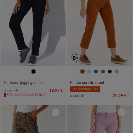
34/36
38/40
42/44
46/48
36
38
40
42
44
46
48
50
52
54
50
52
Pantalon jogging maille
Pantacourt droit uni
LES MOINS CHERS
19,99 €
à partir de
-50% dès 2 art Code 899013
24,99 €
*
à partir de