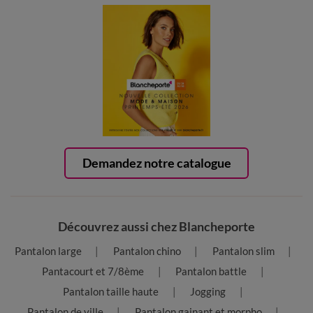
Demandez notre catalogue
Découvrez aussi chez Blancheporte
Pantalon large
Pantalon chino
Pantalon slim
Pantacourt et 7/8ème
Pantalon battle
Pantalon taille haute
Jogging
Pantalon de ville
Pantalon gainant et morpho