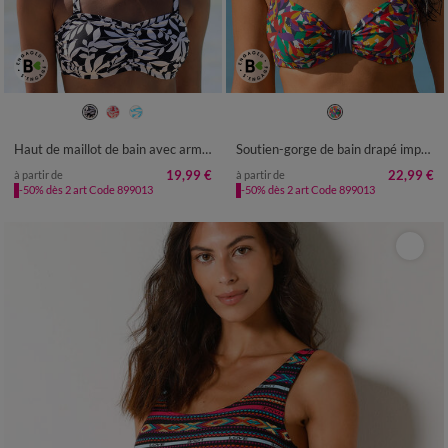
Haut de maillot de bain avec armatures Linao - forme bandeau
Soutien-gorge de bain drapé imprimé Toboki, avec armatures
19,99 €
22,99 €
à partir de
à partir de
-50% dès 2 art Code 899013
-50% dès 2 art Code 899013