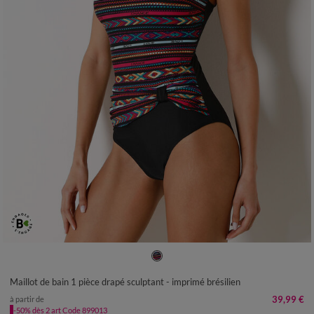
38
40
42
44
46
48
50
Maillot de bain 1 pièce drapé sculptant - imprimé brésilien
39,99 €
à partir de
-50% dès 2 art Code 899013