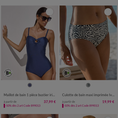
36
38
40
42
44
46
48
38
40
42
44
46
48
50
50
52
Maillot de bain 1 pièce bustier irisé Padula, sans armatures
Culotte de bain maxi imprimée Ivola
37,99 €
19,99 €
à partir de
à partir de
-50% dès 2 art Code 899013
-50% dès 2 art Code 899013