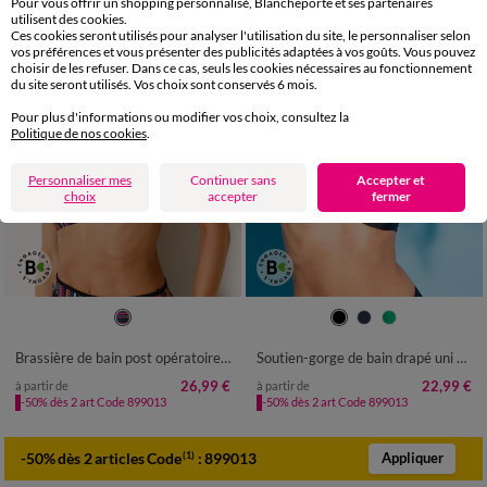
Pour vous offrir un shopping personnalisé, Blancheporte et ses partenaires
utilisent des cookies.
Ces cookies seront utilisés pour analyser l'utilisation du site, le personnaliser selon
vos préférences et vous présenter des publicités adaptées à vos goûts. Vous pouvez
choisir de les refuser. Dans ce cas, seuls les cookies nécessaires au fonctionnement
du site seront utilisés. Vos choix sont conservés 6 mois.
Pour plus d'informations ou modifier vos choix, consultez la
Politique de nos cookies
.
Personnaliser mes
Continuer sans
Accepter et
choix
accepter
fermer
38
40
42
44
46
48
50
Brassière de bain post opératoire sans armatures imprimé ligne Brésilien
Soutien-gorge de bain drapé uni Solaro, avec armatures
26,99 €
22,99 €
à partir de
à partir de
-50% dès 2 art Code 899013
-50% dès 2 art Code 899013
-50% dès 2 articles Code
:
899013
(1)
Appliquer