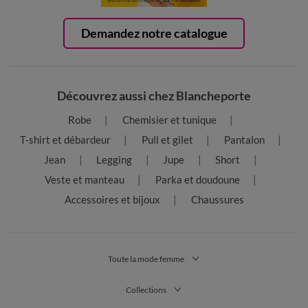
Demandez notre catalogue
Découvrez aussi chez Blancheporte
Robe
Chemisier et tunique
T-shirt et débardeur
Pull et gilet
Pantalon
Jean
Legging
Jupe
Short
Veste et manteau
Parka et doudoune
Accessoires et bijoux
Chaussures
Toute la mode femme
Collections