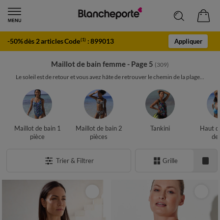
-50% dès 2 articles Code
:
899013
(1)
Appliquer
Maillot de bain femme - Page 5
(309)
Le soleil est de retour et vous avez hâte de retrouver le chemin de la plage...
Maillot de bain 1
Maillot de bain 2
Tankini
Haut d
pièce
pièces
de
Trier & Filtrer
Grille