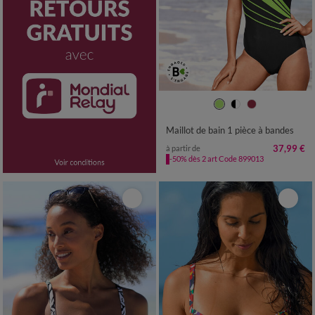
38
40
42
44
46
48
50
52
54
Maillot de bain 1 pièce à bandes
37,99 €
à partir de
-50% dès 2 art Code 899013