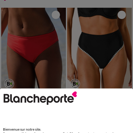
36
38
40
42
44
46
48
36
38
40
42
44
46
48
50
50
52
Bas de maillot de bain forme midi uni Solaro
Bas de maillot de bain brodé taille haute
15,99 €
19,99 €
à partir de
à partir de
-50% dès 2 art Code 899013
-50% dès 2 art Code 899013
Bienvenue sur notre site.