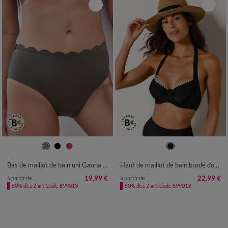
36
38
40
42
44
46
48
50
Bas de maillot de bain uni Gaona - forme maxi
Haut de maillot de bain brodé dos nu, avec armatures
19,99 €
22,99 €
à partir de
à partir de
-50% dès 2 art Code 899013
-50% dès 2 art Code 899013