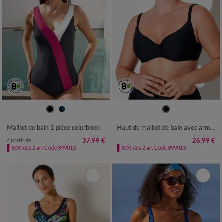
38
40
42
44
46
48
50
52
54
Maillot de bain 1 pièce colorblock
Haut de maillot de bain avec armatures Solaro "Spécial bonnets D et +" - forme balconnet
37,99 €
26,99 €
à partir de
-50% dès 2 art Code 899013
-50% dès 2 art Code 899013