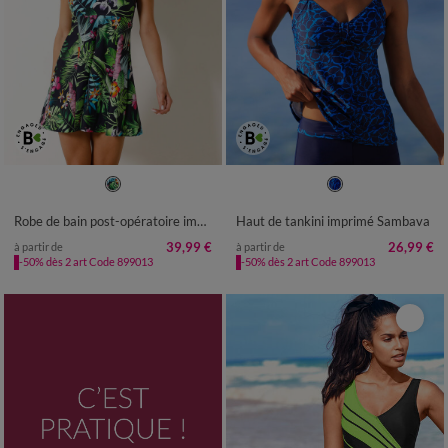
38
40
42
44
46
48
50
38
40
42
44
46
48
50
52
54
56
52
54
Robe de bain post-opératoire imprimé Banna
Haut de tankini imprimé Sambava
39,99 €
26,99 €
à partir de
à partir de
-50% dès 2 art Code 899013
-50% dès 2 art Code 899013