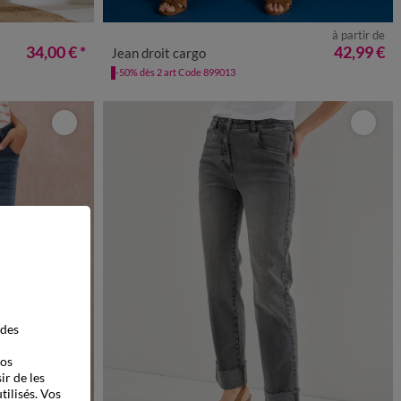
à partir de
36
38
40
42
44
46
48
50
52
34,00 €
*
42,99 €
Jean droit cargo
-50% dès 2 art Code 899013
 des
vos
ir de les
tilisés. Vos