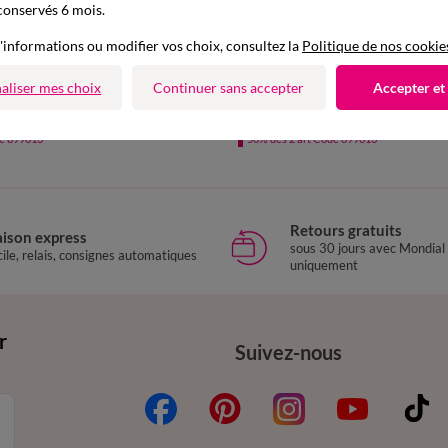
conservés 6 mois.
'informations ou modifier vos choix, consultez la
Politique de nos cookie
aliser mes choix
Continuer sans accepter
Accepter et
à partir de
40
42
44
46
48
50
52
36
38
40
42
44
46
48
42,99 €
rs 7/8ème, taille haute
Jean droit 5 poches délavé
de 899013
-50% dès 2 art Code 899013
Retours gratuits
aison express
sous 30 jours avec Mondial
ile, relais, consignes automatiques
uniquement
r
Suivez-nous