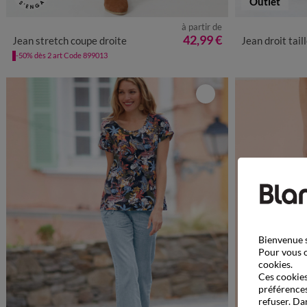
Outlet
à partir de
36
38
40
42
44
46
48
50
52
36
3
42,99 €
Jean stretch coupe droite
Jean droit taille 
-50% dès 2 art Code 899013
Bienvenue s
Pour vous o
cookies.
Ces cookies 
préférences
refuser. Da