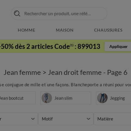
HOMME
MAISON
CHAUSSURES
-50% dès 2 articles Code
:
899013
(1)
Appliquer
Jean femme
>
Jean droit femme - Page 6
se conjugue de mille et une façons. Blancheporte a réuni pour vou
Jean bootcut
Jean slim
Jegging
r
Motif
Matière