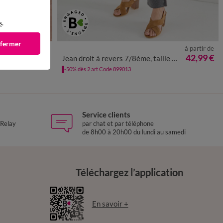
s
.
 fermer
à partir de
à partir de
50
52
54
36
38
40
42
44
46
48
50
52
37,99 €
42,99 €
Jean droit à revers 7/8ème, taille haute
-50% dès 2 art Code 899013
Service clients
 Relay
par chat et par téléphone
de 8h00 à 20h00 du lundi au samedi
Téléchargez l’application
En savoir +