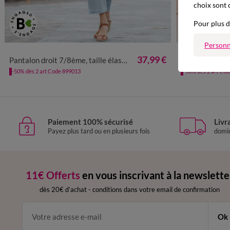
choix sont 
Pour plus d
Personn
36
38
40
42
44
46
48
50
52
54
36
38
37,99 €
Pantalon droit 7/8ème, taille élastiquée, denim
Jean droit à reve
-50% dès 2 art Code 899013
-50% dès 2 art Co
Paiement 100% sécurisé
Livr
Payez plus tard ou en plusieurs fois
domic
11€ Offerts
en vous inscrivant à la newslette
dès 20€ d’achat
-
conditions dans votre email de confirmation
Ok