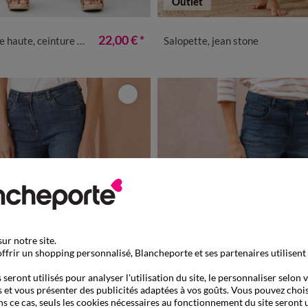
Outlet
8
40
42
44
46
50
52
36
40
42
44
22,00 €
*
haute, ceinture à nouer
Salopette, jean stone
ur notre site.
ffrir un shopping personnalisé, Blancheporte et ses partenaires utilisent
seront utilisés pour analyser l'utilisation du site, le personnaliser selon 
 et vous présenter des publicités adaptées à vos goûts. Vous pouvez chois
ns ce cas, seuls les cookies nécessaires au fonctionnement du site seront u