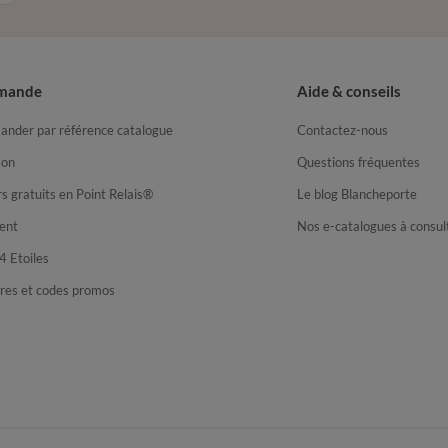
mande
Aide & conseils
nder par référence catalogue
Contactez-nous
son
Questions fréquentes
s gratuits en Point Relais®
Le blog Blancheporte
ent
Nos e-catalogues à consul
4 Etoiles
fres et codes promos