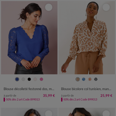
36
38
40
42
44
46
48
36
38
40
42
44
46
48
50
52
54
50
52
54
Blouse décolleté festonné dos, manches dentelle
Blouse bicolore col tunisien, manches coudes smockées
35,99 €
25,99 €
à partir de
à partir de
-50% dès 2 art Code 899013
-50% dès 2 art Code 899013