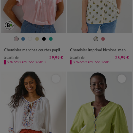
36
38
40
42
44
46
48
36
38
40
42
44
46
48
50
52
54
50
52
54
Chemisier manches courtes papillon, crépon
Chemisier imprimé bicolore, manches courtes
29,99 €
25,99 €
à partir de
à partir de
-50% dès 2 art Code 899013
-50% dès 2 art Code 899013