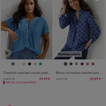
Nouveau coloris
36
38
40
42
44
46
48
36
38
40
42
44
46
48
50
52
54
50
52
54
56
58
Chemisier manches courtes papillon, crépon
Blouse col tunisien imprimé pois, crêpe
29,99 €
23,99 €
*
à partir de
à partir de
-50% dès 2 art Code 899013