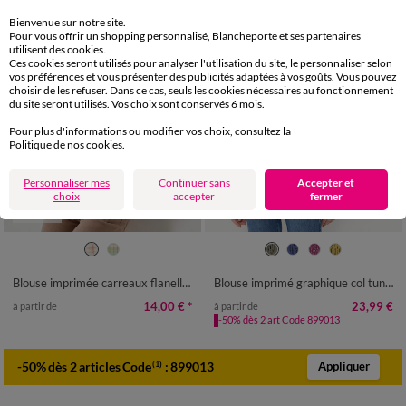
Bienvenue sur notre site.
Pour vous offrir un shopping personnalisé, Blancheporte et ses partenaires
utilisent des cookies.
Ces cookies seront utilisés pour analyser l'utilisation du site, le personnaliser selon
vos préférences et vous présenter des publicités adaptées à vos goûts. Vous pouvez
choisir de les refuser. Dans ce cas, seuls les cookies nécessaires au fonctionnement
du site seront utilisés. Vos choix sont conservés 6 mois.
Pour plus d'informations ou modifier vos choix, consultez la
Politique de nos cookies
.
Personnaliser mes
Continuer sans
Accepter et
choix
accepter
fermer
Outlet
36
38
40
42
44
46
48
36
38
40
42
44
46
48
50
52
54
50
52
54
56
58
Blouse imprimée carreaux flanelle, manches 7/8
Blouse imprimé graphique col tunisien, crêpe
14,00 €
*
23,99 €
à partir de
à partir de
-50% dès 2 art Code 899013
-50% dès 2 articles Code
:
899013
(1)
Appliquer