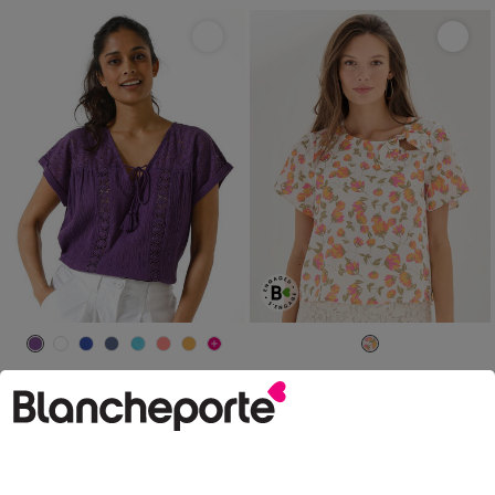
36
38
40
42
44
46
48
36
38
40
42
44
46
48
50
52
54
50
52
54
Blouse macramé, crépon coton
Blouse imprimée fleurs, noeud fantaisie
37,99 €
29,99 €
à partir de
à partir de
-50% dès 2 art Code 899013
-50% dès 2 art Code 899013