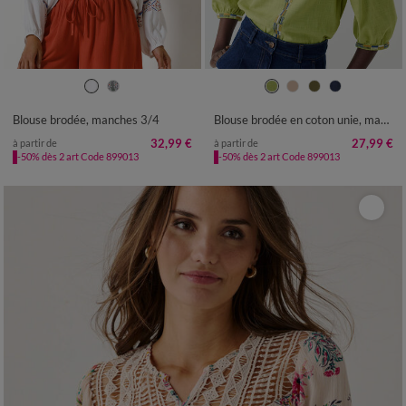
36
38
40
42
44
46
48
36
38
40
42
44
46
48
50
52
54
50
52
54
Blouse brodée, manches 3/4
Blouse brodée en coton unie, manches 3/4
32,99 €
27,99 €
à partir de
à partir de
-50% dès 2 art Code 899013
-50% dès 2 art Code 899013