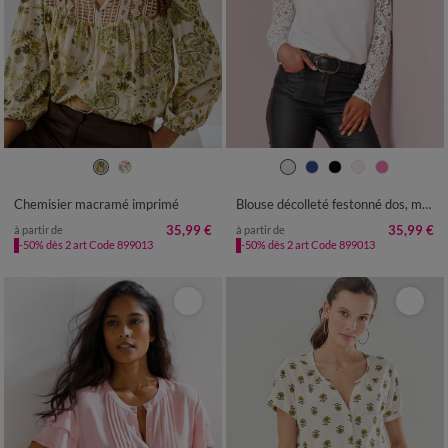
36
38
40
42
44
46
48
36
38
40
42
44
46
48
50
52
54
50
52
54
Chemisier macramé imprimé
Blouse décolleté festonné dos, manches dentelle
35,99 €
35,99 €
à partir de
à partir de
-50% dès 2 art Code 899013
-50% dès 2 art Code 899013