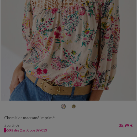
36
38
40
42
44
46
48
50
52
54
Chemisier macramé imprimé
35,99 €
à partir de
-50% dès 2 art Code 899013