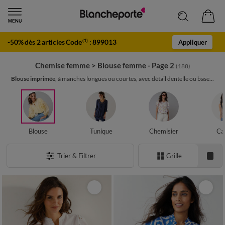
-50% dès 2 articles Code
:
899013
(1)
Appliquer
Chemise femme
>
Blouse femme - Page 2
(188)
Blouse imprimée
, à manches longues ou courtes, avec détail dentelle ou base...
Blouse
Tunique
Chemisier
Ca
Trier & Filtrer
Grille