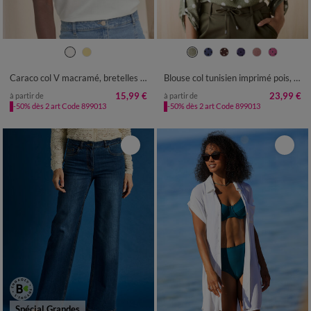
36
38
40
42
44
46
48
36
38
40
42
44
46
48
50
52
54
50
52
54
56
58
Caraco col V macramé, bretelles réglables
Blouse col tunisien imprimé pois, crêpe
15,99 €
23,99 €
à partir de
à partir de
-50% dès 2 art Code 899013
-50% dès 2 art Code 899013
Spécial Grandes