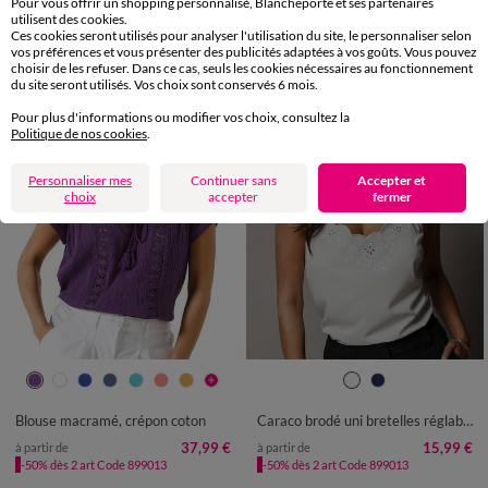
Pour vous offrir un shopping personnalisé, Blancheporte et ses partenaires
-50% dès 2 art Code 899013
25,99 €
*
à partir de
utilisent des cookies.
Ces cookies seront utilisés pour analyser l'utilisation du site, le personnaliser selon
vos préférences et vous présenter des publicités adaptées à vos goûts. Vous pouvez
choisir de les refuser. Dans ce cas, seuls les cookies nécessaires au fonctionnement
du site seront utilisés. Vos choix sont conservés 6 mois.
Pour plus d'informations ou modifier vos choix, consultez la
Politique de nos cookies
.
Personnaliser mes
Continuer sans
Accepter et
choix
accepter
fermer
36
38
40
42
44
46
48
36
38
40
42
44
46
48
50
52
54
50
52
54
Blouse macramé, crépon coton
Caraco brodé uni bretelles réglables
37,99 €
15,99 €
à partir de
à partir de
-50% dès 2 art Code 899013
-50% dès 2 art Code 899013