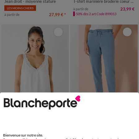
Jean droit - moyenne stature
T-shirt marinière broderie coeur doré en coton biologique(**)
LES MOINS CHERS
23,99 €
à partir de
-50% dès 2 art Code 899013
27,99 €
*
à partir de
36
38
40
42
44
46
48
34/36
38/40
42/44
46/48
50
52
54
50
52
54
56
Caraco uni col V dentelle
Pantalon jogpant maille effet jean, ceinture élastiquée
Bienvenue sur notre site.
LES MOINS CHERS
15,99 €
à partir de