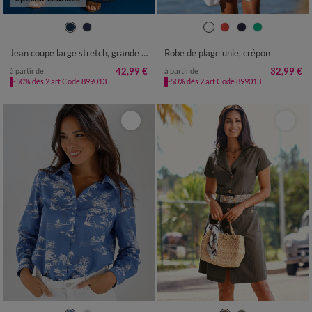
38
40
42
44
46
48
50
36
38
40
42
44
46
48
52
54
50
52
54
56
58
Jean coupe large stretch, grande stature
Robe de plage unie, crépon
42,99 €
32,99 €
à partir de
à partir de
-50% dès 2 art Code 899013
-50% dès 2 art Code 899013