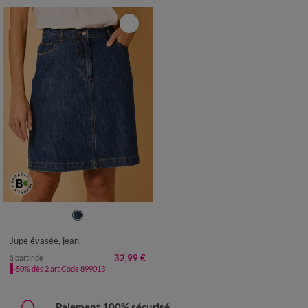
36
38
40
42
44
46
48
50
52
54
Jupe évasée, jean
32,99 €
à partir de
-50% dès 2 art Code 899013
Paiement 100% sécurisé