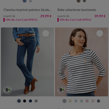
36
38
40
42
44
46
48
38
40
42
44
46
48
50
50
52
54
52
54
Chemise imprimé palmiers bicolore
Robe saharienne boutonnée
29,99 €
39,99 €
à partir de
à partir de
-50% dès 2 art Code 899013
-50% dès 2 art Code 899013
36
38
40
42
44
46
48
34/36
38/40
42/44
46/48
50
52
50
52
54