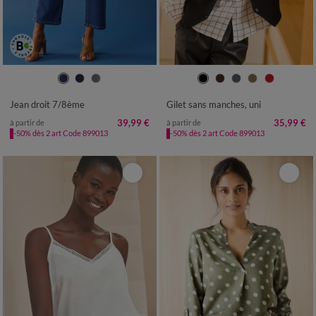
36
38
40
42
44
46
48
36
38
40
42
44
46
48
50
52
54
50
52
54
Jean droit 7/8ème
Gilet sans manches, uni
39,99 €
35,99 €
à partir de
à partir de
-50% dès 2 art Code 899013
-50% dès 2 art Code 899013