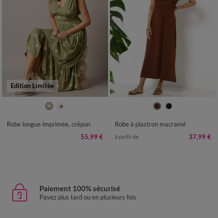
Edition Limitée
36
38
40
42
44
46
48
34/36
38/40
42/44
46/48
50
52
54
50
52
54
Robe longue imprimée, crépon
Robe à plastron macramé
55,99 €
37,99 €
à partir de
Paiement 100% sécurisé
Payez plus tard ou en plusieurs fois