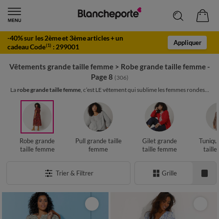
-40% sur les 2ème et 3ème articles + un
Appliquer
cadeau Code
:
299001
(1)
Vêtements grande taille femme
>
Robe grande taille femme -
Page 8
(306)
La
robe grande taille femme
, c’est LE vêtement qui sublime les femmes rondes...
Robe grande
Pull grande taille
Gilet grande
Tuniqu
taille femme
femme
taille femme
taill
Trier & Filtrer
Grille