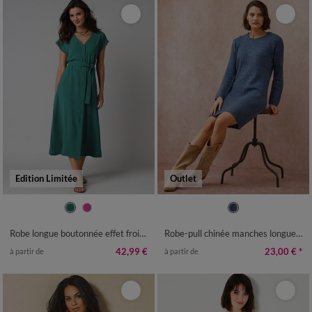
Edition Limitée
Outlet
36
38
40
42
44
46
48
34/36
42/44
46/48
50
52
50
52
54
54
Robe longue boutonnée effet froissé naturel
Robe-pull chinée manches longues, épaule boutonnée
42,99 €
23,00 €
*
à partir de
à partir de