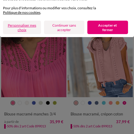
Pour plus d'informations ou modifier vos choix, consultez la
Politique de nos cookies
.
Personnaliser mes
Continuer sans
Accepter et
choix
accepter
fermer
36
38
40
42
44
46
48
36
38
40
42
44
46
48
50
52
54
50
52
54
Blouse macramé manches 3/4
Blouse macramé, crépon coton
35,99 €
37,99 €
à partir de
-50% dès 2 art Code 899013
-50% dès 2 art Code 899013