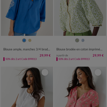
36
38
40
42
44
46
48
36
38
40
42
44
46
48
50
52
54
50
52
54
Blouse ample, manches 3/4 brodées
Blouse brodée en coton imprimée, manches 3/4
29,99 €
29,99 €
à partir de
-50% dès 2 art Code 899013
-50% dès 2 art Code 899013