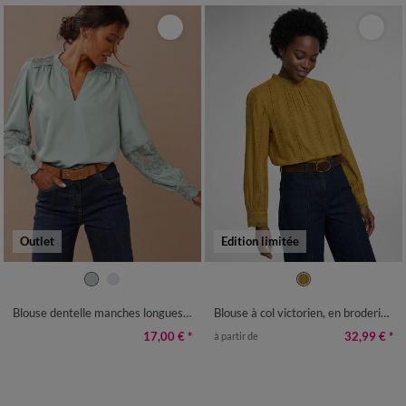
Outlet
Edition limitée
36
38
40
42
44
46
48
36
38
40
42
44
46
48
50
52
54
50
52
54
Blouse dentelle manches longues blousantes
Blouse à col victorien, en broderie anglaise
17,00 €
*
32,99 €
*
à partir de