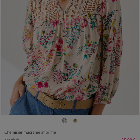
36
38
40
42
44
46
48
50
52
54
Chemisier macramé imprimé
à partir de