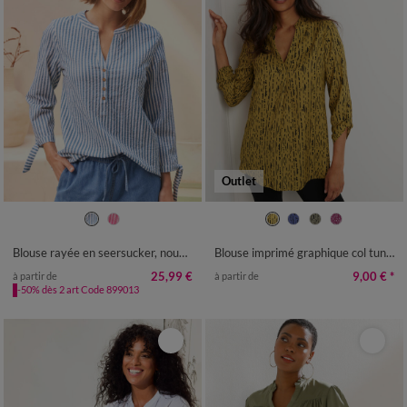
Outlet
36
38
40
42
44
46
48
36
38
40
42
44
46
48
50
52
54
50
52
54
56
58
Blouse rayée en seersucker, nouettes aux manches
Blouse imprimé graphique col tunisien, crêpe
25,99 €
9,00 €
*
à partir de
à partir de
-50% dès 2 art Code 899013