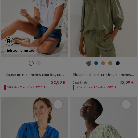
Edition Limitée
36
38
40
42
44
46
48
36
38
40
42
44
46
48
50
52
54
50
52
54
Blouse unie manches courtes, double gaze de coton
Blouse unie col tunisien, manches coudes smockées
33,99 €
23,99 €
à partir de
-50% dès 2 art Code 899013
-50% dès 2 art Code 899013