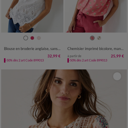
36
38
40
42
44
46
48
36
38
40
42
44
46
48
50
52
54
50
52
54
Blouse en broderie anglaise, sans manches
Chemisier imprimé bicolore, manches courtes
32,99 €
25,99 €
à partir de
-50% dès 2 art Code 899013
-50% dès 2 art Code 899013