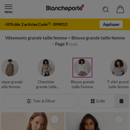
-50% dès 2 articles Code
:
899013
(1)
Appliquer
Vêtements grande taille femme
>
Blouse grande taille femme
- Page 9
(143)
unique grande
Chemisier
Blouse grande
T-shirt grand
taille femme
grande taille
taille Femme
taille femme
Femme
Trier & Filtrer
Grille