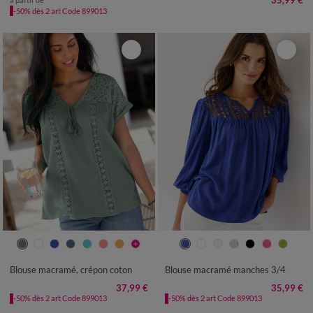
35,99 €
-50% dès 2 art Code 899013
36
38
40
42
44
46
48
36
38
40
42
44
46
48
50
52
54
50
52
54
Blouse macramé, crépon coton
Blouse macramé manches 3/4
37,99 €
35,99 €
-50% dès 2 art Code 899013
-50% dès 2 art Code 899013