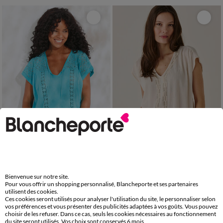
Outlet
36
38
40
42
44
46
48
36
38
40
42
44
46
48
50
52
54
50
52
54
Blouse macramé, crépon coton
Blouse fluide broderies fantaisie
Bienvenue sur notre site.
Pour vous offrir un shopping personnalisé, Blancheporte et ses partenaires
15,00 €
*
29,99 €
à partir de
utilisent des cookies.
-50% dès 2 art Code 899013
Ces cookies seront utilisés pour analyser l'utilisation du site, le personnaliser selon
vos préférences et vous présenter des publicités adaptées à vos goûts. Vous pouvez
choisir de les refuser. Dans ce cas, seuls les cookies nécessaires au fonctionnement
-50% dès 2 articles Code
:
899013
(1)
Appliquer
du site seront utilisés. Vos choix sont conservés 6 mois.