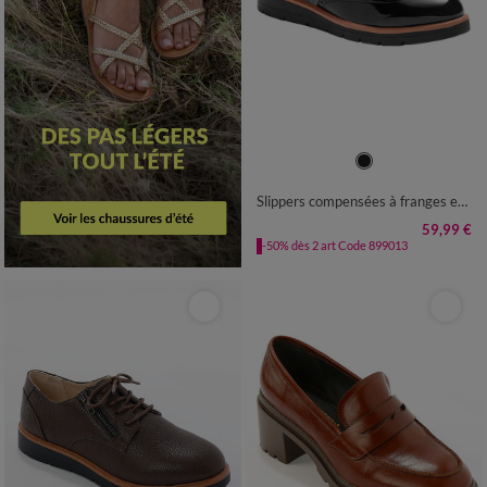
36
37
38
39
40
41
Slippers compensées à franges et pompons - carreaux/gris
59,99 €
-50% dès 2 art Code 899013