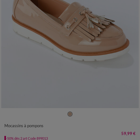
36
37
38
39
40
41
Mocassins à pompons
59,99 €
-50% dès 2 art Code 899013