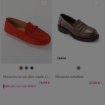
Outlet
36
37
38
39
40
41
36
37
38
39
40
41
Mocassins en cuir ultra-souple à liens
Mocassins métallisés
74,99 €
27,00 €
*
-50% dès 2 art Code 899013