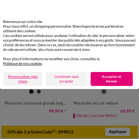
Bienvenue sur notre site.
Pour vous offrir un shopping personnalisé, Blancheporte et ses partenaires
utilisent des cookies.
Ces cookies seront utilisés pour analyser l'utilisation du site, le personnaliser selon
vos préférences et vous présenter des publicités adaptées à vos goûts. Vous pouvez
choisir de les refuser. Dans ce cas, seuls les cookies nécessaires au fonctionnement
du site seront utilisés. Vos choix sont conservés 6 mois.
Pour plus d'informations ou modifier vos choix, consultez la
Politique de nos cookies
.
Nouveauté
Personnaliser mes
Continuer sans
Accepter et
Fabriqué en UE
choix
accepter
fermer
36
37
38
39
40
41
36
37
38
39
40
41
Mocassins compensé grande largeur
Mocassins en cuir velours
99,99 €
*
69,99 €
-50% dès 2 art Code 899013
-50% dès 2 articles Code
:
899013
(1)
Appliquer