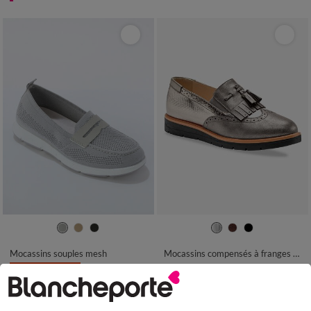
36
37
38
39
40
41
42
36
37
38
39
40
41
42
Mocassins souples mesh
Mocassins compensés à franges et pompons
LES MOINS CHERS
59,99 €
-50% dès 2 art Code 899013
24,99 €
*