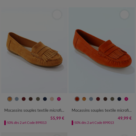
36
37
38
39
40
41
42
36
37
38
39
40
41
42
Mocassins souples textile microfibre
Mocassins souples textile microfibre
55,99 €
49,99 €
-50% dès 2 art Code 899013
-50% dès 2 art Code 899013