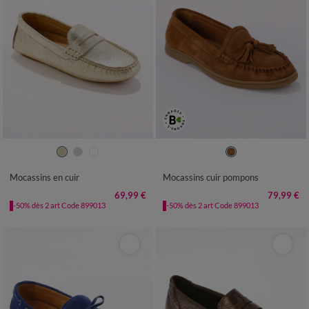
36
37
38
39
40
41
36
37
38
39
40
41
Mocassins en cuir
Mocassins cuir pompons
69,99 €
79,99 €
-50% dès 2 art Code 899013
-50% dès 2 art Code 899013