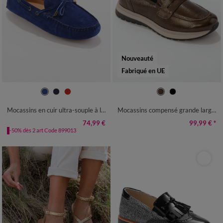
Nouveauté
Fabriqué en UE
36
37
38
39
40
41
36
37
38
39
40
41
Mocassins en cuir ultra-souple à liens
Mocassins compensé grande largeur
74,99 €
99,99 €
*
-50% dès 2 art Code 899013