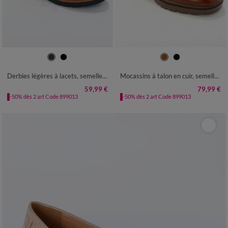
36
37
38
39
40
41
42
36
37
38
39
40
41
Derbies légères à lacets, semelle compensée crantée
Mocassins à talon en cuir, semelle crantée.
59,99 €
79,99 €
-50% dès 2 art Code 899013
-50% dès 2 art Code 899013