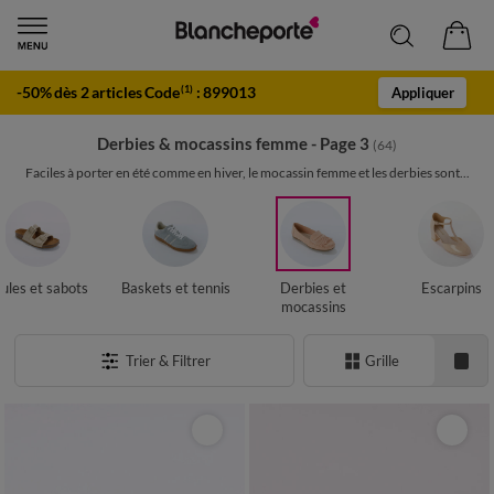
-50% dès 2 articles Code
:
899013
(1)
Appliquer
Derbies & mocassins femme - Page 3
(64)
Faciles à porter en été comme en hiver, le mocassin femme et les derbies sont...
ules et sabots
Baskets et tennis
Derbies et
Escarpins
mocassins
Trier & Filtrer
Grille