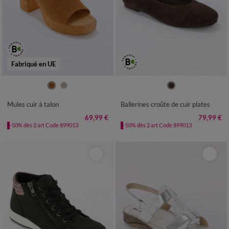
Fabriqué en UE
36
37
38
39
40
41
36
37
38
39
40
41
Mules cuir à talon
Ballerines croûte de cuir plates
69,99 €
79,99 €
-50% dès 2 art Code 899013
-50% dès 2 art Code 899013