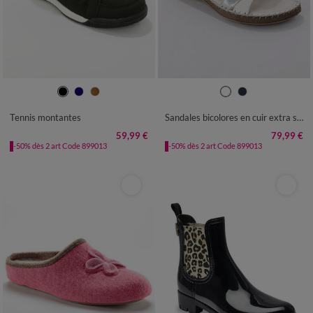
36
37
38
39
40
41
36
37
38
39
40
41
Tennis montantes
Sandales bicolores en cuir extra souple
59,99 €
79,99 €
-50% dès 2 art Code 899013
-50% dès 2 art Code 899013