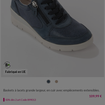
Fabriqué en UE
36
37
38
39
40
41
Baskets à lacets grande largeur, en cuir avec empiècements extensibles.
109,99 €
-50% dès 2 art Code 899013