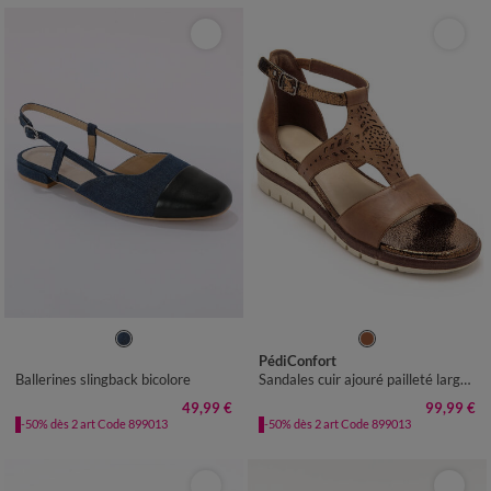
36
37
38
39
40
41
36
37
38
39
40
41
PédiConfort
Ballerines slingback bicolore
Sandales cuir ajouré pailleté largeur confort - marron
49,99 €
99,99 €
-50% dès 2 art Code 899013
-50% dès 2 art Code 899013