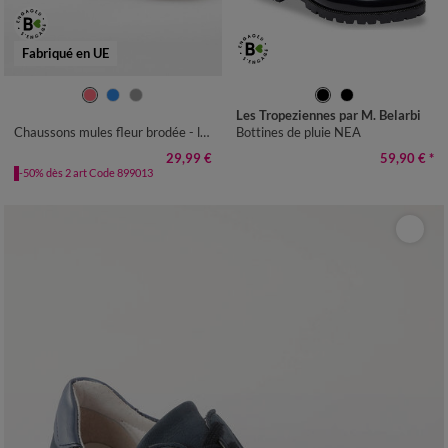
Fabriqué en UE
36
37
38
39
40
41
36
37
38
39
40
41
Les Tropeziennes par M. Belarbi
Chaussons mules fleur brodée - largeur confort
Bottines de pluie NEA
29,99 €
59,90 €
*
-50% dès 2 art Code 899013