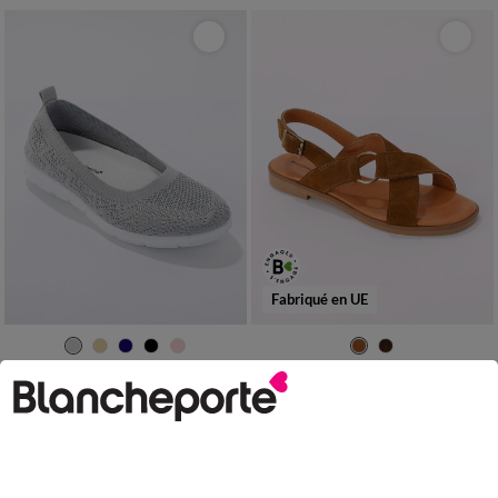
Fabriqué en UE
36
37
38
39
40
41
42
36
37
38
39
40
41
Ballerines mesh ultra légères
Sandales brides croisées en croûte de cuir
LES MOINS CHERS
79,99 €
-50% dès 2 art Code 899013
20,99 €
*