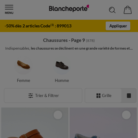
-50% dès 2 articles Code
:
899013
(1)
Appliquer
Chaussures - Page 9
(878)
Indispensables,
les chaussures se déclinent en une grande variété de formes et...
Femme
Homme
Trier & Filtrer
Grille