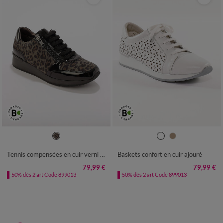
36
37
38
39
40
41
36
37
38
39
40
41
Tennis compensées en cuir verni certifié LWG - imprimé tacheté
Baskets confort en cuir ajouré
79,99 €
79,99 €
-50% dès 2 art Code 899013
-50% dès 2 art Code 899013