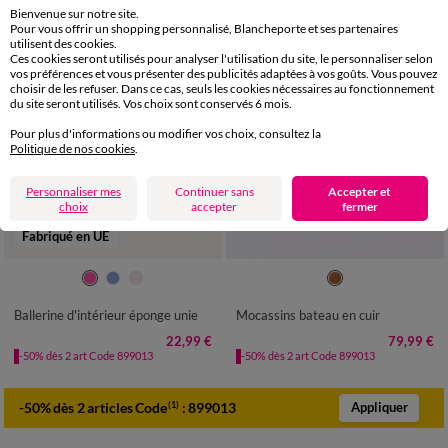
Bienvenue sur notre site.
Pour vous offrir un shopping personnalisé, Blancheporte et ses partenaires
utilisent des cookies.
Ces cookies seront utilisés pour analyser l'utilisation du site, le personnaliser selon
vos préférences et vous présenter des publicités adaptées à vos goûts. Vous pouvez
choisir de les refuser. Dans ce cas, seuls les cookies nécessaires au fonctionnement
du site seront utilisés. Vos choix sont conservés 6 mois.
Pour plus d'informations ou modifier vos choix, consultez la
Politique de nos cookies
.
Personnaliser mes
Continuer sans
Accepter et
choix
accepter
fermer
Fabriqué en UE
36
37
38
39
40
41
36
37
38
39
40
41
Ballerine d'intérieur éponge unie
Mocassins bateau en cuir
22,99 €
79,99 €
-50% dès 2 art Code 899013
-50% dès 2 art Code 899013
-50% dès 2 articles Code
:
899013
(1)
Appliquer