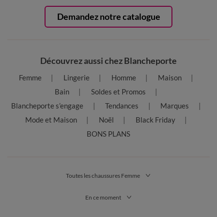
Demandez notre catalogue
Découvrez aussi chez Blancheporte
Femme
Lingerie
Homme
Maison
Bain
Soldes et Promos
Blancheporte s’engage
Tendances
Marques
Mode et Maison
Noël
Black Friday
BONS PLANS
Toutes les chaussures Femme
En ce moment