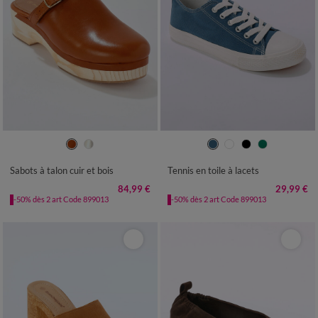
36
37
38
39
40
41
36
37
38
39
40
41
Sabots à talon cuir et bois
Tennis en toile à lacets
84,99 €
29,99 €
-50% dès 2 art Code 899013
-50% dès 2 art Code 899013