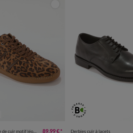
6
37
38
39
40
41
40
41
42
43
44
4
89,99 €
*
e cuir motif léopard
Derbies cuir à lacets