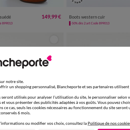
6
37
38
39
40
41
36
37
38
39
40
149,99 €
 suédé
Boots western cuir
de 899013
-50% dès 2 art Code 899013
ur notre site.
ffrir un shopping personnalisé, Blancheporte et ses partenaires utilisent
seront utilisés pour analyser l'utilisation du site, le personnaliser selon 
 et vous présenter des publicités adaptées à vos goûts. Vous pouvez chois
ns ce cas, seuls les cookies nécessaires au fonctionnement du site seront u
conservés 6 mois.
'informations ou modifier vos choix, consultez la
Politique de nos cookie