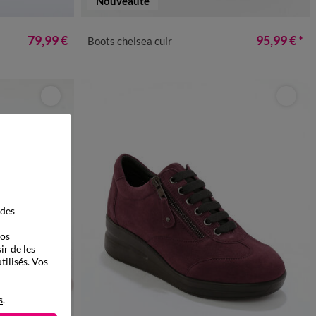
Nouveauté
41
36
37
38
39
40
41
79,99 €
95,99 €
*
Boots chelsea cuir
 des
vos
ir de les
tilisés. Vos
s
.