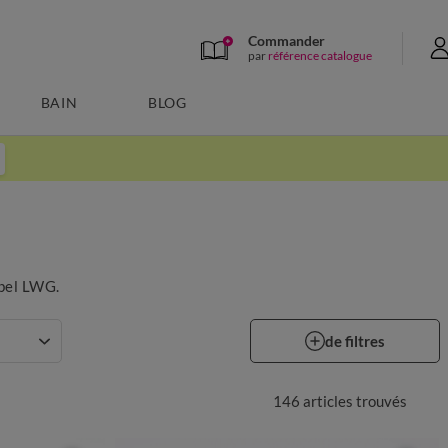
Commander
par
référence catalogue
BAIN
BLOG
abel LWG.
de filtres
146 articles
trouvés