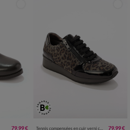
5
46
36
37
38
39
40
41
79,99 €
79,99 €
Tennis compensées en cuir verni certifié LWG - imprimé tacheté