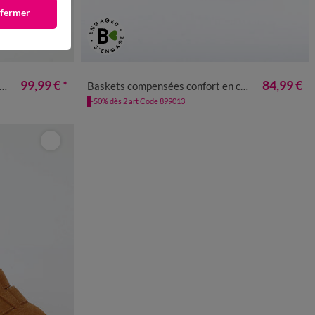
 fermer
41
36
37
38
39
40
41
99,99 €
*
84,99 €
Baskets compensées confort en cuir certifié LWG
-50% dès 2 art Code 899013