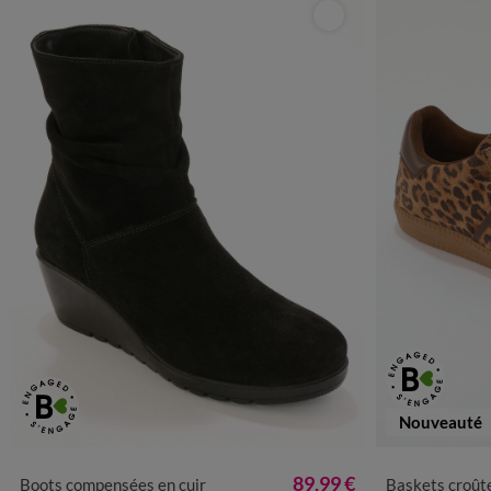
Nouveauté
36
37
38
39
40
41
3
89,99 €
Boots compensées en cuir
Baskets croûte d