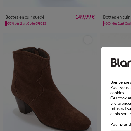
36
37
38
39
40
41
3
149,99 €
Bottes en cuir suédé
Bottes en cuir
-50% dès 2 art Code 899013
-50% dès 2 art Co
Bienvenue s
Pour vous o
cookies.
Ces cookies 
préférences
refuser. Da
choix sont 
Pour plus d