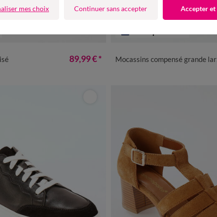
aliser mes choix
Continuer sans accepter
Accepter et
Nouveauté
Fabriqué en UE
6
37
38
39
40
41
36
37
38
39
40
89,99 €
*
isé
Mocassins compensé grande largeur