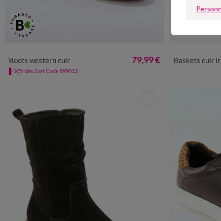
Personn
Nouveauté
36
37
38
39
40
41
3
79,99 €
Boots western cuir
Baskets cuir ir
-50% dès 2 art Code 899013