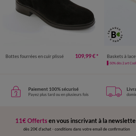
36
37
38
39
40
41
3
109,99 €
*
Bottes fourrées en cuir plissé
Baskets à lacets en
-50% dès 2 art Co
Paiement 100% sécurisé
Livr
Payez plus tard ou en plusieurs fois
domic
11€ Offerts
en vous inscrivant à la newslette
dès 20€ d’achat
-
conditions dans votre email de confirmation