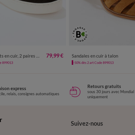
6
37
38
39
40
41
36
37
38
39
40
4
79,99 €
 cuir, 2 paires de lacets
Sandales en cuir à talon
de 899013
-50% dès 2 art Code 899013
Retours gratuits
aison express
sous 30 jours avec Mondial
ile, relais, consignes automatiques
uniquement
r
Suivez-nous