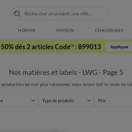
HOMME
MAISON
CHAUSSURES
-50% dès 2 articles Code
:
899013
(1)
Appliquer
Nos matières et labels - LWG - Page 5
 production de cuir plus raisonnée, nous avons fait le choix du l
re
Type de produits
Prix
choisir