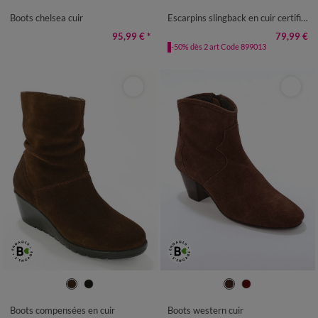
Boots chelsea cuir
Escarpins slingback en cuir certifié LWG
95,99 €
*
79,99 €
-50% dès 2 art Code 899013
36
37
38
39
40
41
36
37
38
39
40
41
Boots compensées en cuir
Boots western cuir