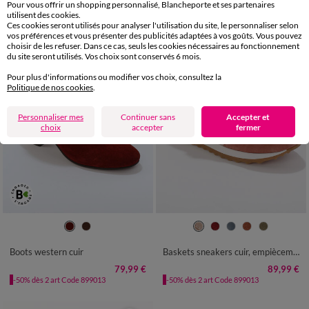
Pour vous offrir un shopping personnalisé, Blancheporte et ses partenaires
utilisent des cookies.
Ces cookies seront utilisés pour analyser l'utilisation du site, le personnaliser selon
vos préférences et vous présenter des publicités adaptées à vos goûts. Vous pouvez
choisir de les refuser. Dans ce cas, seuls les cookies nécessaires au fonctionnement
du site seront utilisés. Vos choix sont conservés 6 mois.
Pour plus d'informations ou modifier vos choix, consultez la
Politique de nos cookies
.
Personnaliser mes
Continuer sans
Accepter et
choix
accepter
fermer
36
37
38
39
40
41
36
37
38
39
40
41
Boots western cuir
Baskets sneakers cuir, empiècements fantaisie contrastés
79,99 €
89,99 €
-50% dès 2 art Code 899013
-50% dès 2 art Code 899013