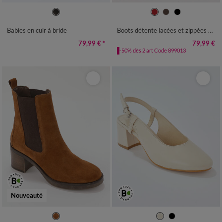
36
37
38
39
40
41
36
37
38
39
40
41
Babies en cuir à bride
Boots détente lacées et zippées en cuir
79,99 €
*
79,99 €
-50% dès 2 art Code 899013
Nouveauté
36
37
38
39
40
41
36
37
38
39
40
41