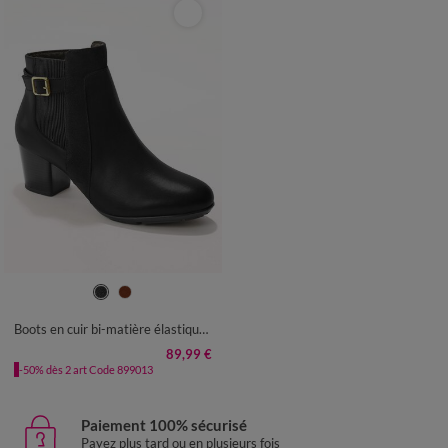
36
37
38
39
40
41
Boots en cuir bi-matière élastiquées à boucle et à talon
89,99 €
-50% dès 2 art Code 899013
Paiement 100% sécurisé
Payez plus tard ou en plusieurs fois