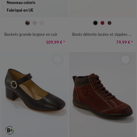
Nouveau coloris
Fabriqué en UE
36
37
38
39
40
41
36
37
38
39
40
41
Baskets grande largeur en cuir
Boots détente lacées et zippées en cuir
109,99 €
*
79,99 €
*