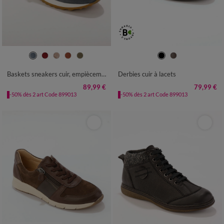
36
37
38
39
40
41
40
41
42
43
44
45
46
Baskets sneakers cuir, empiècements fantaisie contrastés
Derbies cuir à lacets
89,99 €
79,99 €
-50% dès 2 art Code 899013
-50% dès 2 art Code 899013