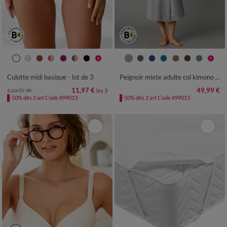
34/36
38/40
42/44
46/48
34/36
38/40
42/44
46/48
50/52
50/52
54/56
Culotte midi basique - lot de 3
Peignoir mixte adulte col kimono - éponge bouclette 380 g/m²
11,97 €
49,99 €
à partir de
les 3
-50% dès 2 art Code 899013
-50% dès 2 art Code 899013