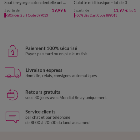
Soutien-gorge coton dentelle uni Coria - sans armatures
Culotte midi basique - lot de 3
19,99 €
11,97 €
à partir de
à partir de
les 3
-50% dès 2 art Code 899013
-50% dès 2 art Code 899013
Paiement 100% sécurisé
Payez plus tard ou en plusieurs fois
Livraison express
domicile, relais, consignes automatiques
Retours gratuits
sous 30 jours avec Mondial Relay uniquement
Service clients
par chat et par téléphone
de 8h00 à 20h00 du lundi au samedi