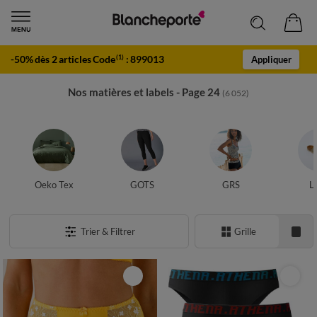
-50% dès 2 articles Code
:
899013
(1)
Appliquer
Nos matières et labels - Page 24
(6 052)
Oeko Tex
GOTS
GRS
L
Trier & Filtrer
Grille