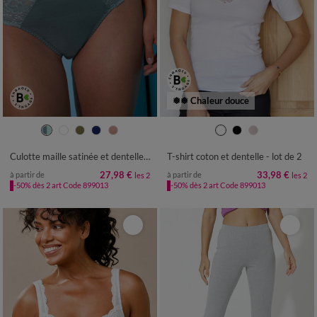
❅❅ Chaleur douce
34/36
38/40
42/44
46/48
38/40
42/44
46/48
50
52
50/52
54/56
54
Culotte maille satinée et dentelle Avila - lot de 2
T-shirt coton et dentelle - lot de 2
27,98 €
33,98 €
à partir de
à partir de
les 2
les 2
-50% dès 2 art Code 899013
-50% dès 2 art Code 899013