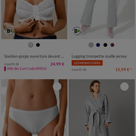
34/36
38/40
42/44
46/48
50
52
54
Soutien-gorge ouverture devant dentelle Salford - sans armatures
Legging trompette maille jersey
LES MOINS CHERS
24,99 €
à partir de
-50% dès 2 art Code 899013
15,99 €
*
à partir de