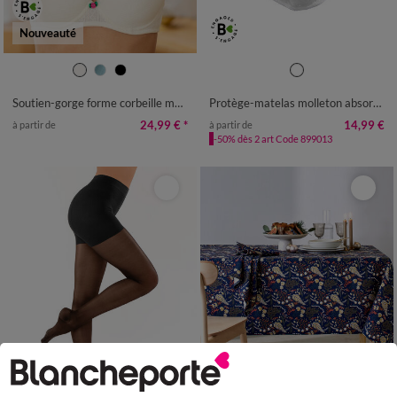
Nouveauté
Soutien-gorge forme corbeille maille jacquard coton
Protège-matelas molleton absorbant 200 g/m² forme plateau
24,99 €
*
14,99 €
à partir de
à partir de
-50% dès 2 art Code 899013