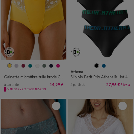
38/40
42/44
46/48
50/52
S
M
L
XL
XXL
3XL
Athena
54/56
58/60
Gainette microfibre tulle brodé Caminata
Slip My Petit Prix Athena® - lot 4
14,99 €
27,96 €
*
à partir de
à partir de
les 4
-50% dès 2 art Code 899013