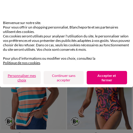
1
2
3
4
5
6
7
Bienvenue sur notre site.
Collant anti fatigue 40 deniers - lot de 2
Nappe en coton imprimé herbier
Pour vous offrir un shopping personnalisé, Blancheporte et ses partenaires
29,98 €
17,99 €
à partir de
à partir de
utilisent des cookies.
les 2
-50% dès 2 art Code 899013
-50% dès 2 art Code 899013
Ces cookies seront utilisés pour analyser l'utilisation du site, le personnaliser selon
vos préférences et vous présenter des publicités adaptées à vos goûts. Vous pouvez
choisir de les refuser. Dans ce cas, seuls les cookies nécessaires au fonctionnement
du site seront utilisés. Vos choix sont conservés 6 mois.
Pour plus d'informations ou modifier vos choix, consultez la
Politique de nos cookies
.
Personnaliser mes
Continuer sans
Accepter et
choix
accepter
fermer