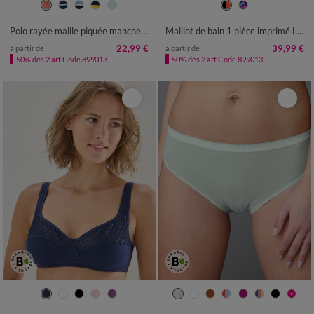
M
L
XL
XXL
3XL
4XL
5XL
38
40
42
44
46
48
50
52
Polo rayée maille piquée manches courtes
Maillot de bain 1 pièce imprimé Lohena, spécial maintien
22,99 €
39,99 €
à partir de
à partir de
-50% dès 2 art Code 899013
-50% dès 2 art Code 899013
34/36
38/40
42/44
46/48
50/52