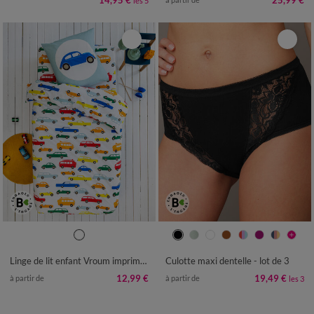
14,95 €
25,99 €
les 5
38/40
42/44
46/48
50/52
54/56
Linge de lit enfant Vroum imprimé voitures - coton 57 fils/cm²
Culotte maxi dentelle - lot de 3
12,99 €
19,49 €
à partir de
à partir de
les 3