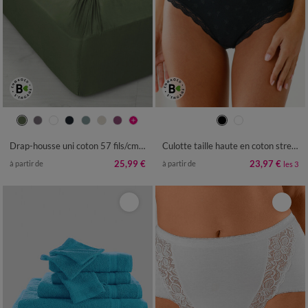
38/40
42/44
46/48
50/52
54/56
Drap-housse uni coton 57 fils/cm² - bonnet 32 cm
Culotte taille haute en coton stretch brodé et dentelle - lot de 3
25,99 €
23,97 €
à partir de
à partir de
les 3