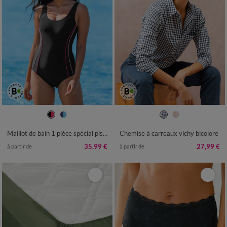
38
40
42
44
46
48
50
36
38
40
42
44
46
48
52
54
50
52
54
Maillot de bain 1 pièce spécial piscine
Chemise à carreaux vichy bicolore
35,99 €
27,99 €
à partir de
à partir de