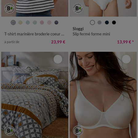
34/36
38/40
42/44
46/48
S
M
L
XL
XXL
Sloggi
50
52
54
T-shirt marinière broderie coeur doré en coton biologique(**)
Slip fermé forme mini
23,99 €
13,99 €
*
à partir de