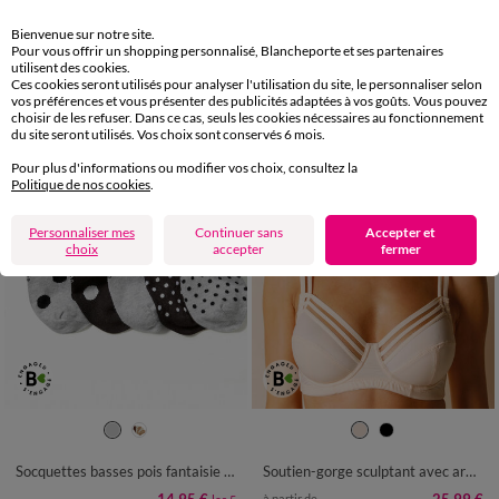
Linge de lit Nathalie coton
T-shirt col rond, manches courtes
Bienvenue sur notre site.
LES MOINS CHERS
10,99 €
à partir de
Pour vous offrir un shopping personnalisé, Blancheporte et ses partenaires
12,99 €
*
à partir de
utilisent des cookies.
Ces cookies seront utilisés pour analyser l'utilisation du site, le personnaliser selon
vos préférences et vous présenter des publicités adaptées à vos goûts. Vous pouvez
choisir de les refuser. Dans ce cas, seuls les cookies nécessaires au fonctionnement
du site seront utilisés. Vos choix sont conservés 6 mois.
Pour plus d'informations ou modifier vos choix, consultez la
Politique de nos cookies
.
Personnaliser mes
Continuer sans
Accepter et
choix
accepter
fermer
35/38
39/42
Socquettes basses pois fantaisie - lot de 5
Soutien-gorge sculptant avec armatures - maintien intense
à partir de