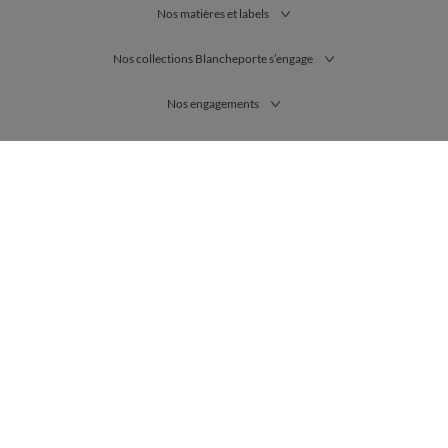
Nos matières et labels
Nos collections Blancheporte s’engage
Nos engagements
France