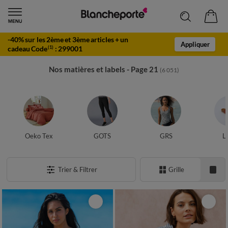
-40% sur les 2ème et 3ème articles + un
Appliquer
cadeau Code
:
299001
(1)
Nos matières et labels - Page 21
(6 051)
Oeko Tex
GOTS
GRS
L
Trier & Filtrer
Grille