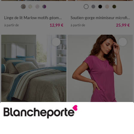
Linge de lit Marlow motifs géométriques - coton 57 fils/cm²
Soutien-gorge minimiseur microfibre toute douce - avec armatures
12,99 €
25,99 €
à partir de
à partir de
34/36
38/40
42/44
46/48
50
52
54