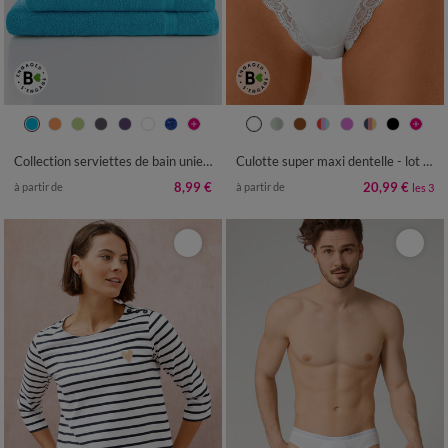
38/40
42/44
46/48
50/52
54/56
58/60
Collection serviettes de bain unies - confort moelleux 420 g/m²
Culotte super maxi dentelle - lot de 3
8,99 €
20,99 €
à partir de
à partir de
les 3