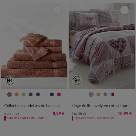
Collection serviettes de bain unies - confort moelleux 420 g/m²
Linge de lit Lovely en coton imprimé coeurs
8,99 €
10,99 €
à partir de
à partir de
-50% dès 2 art Code 899013
-50% dès 2 art Code 899013