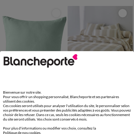
Bienvenue sur notre site.
Pour vous offrir un shopping personnalisé, Blancheporte et ses partenaires
utilisent des cookies.
Ces cookies seront utilisés pour analyser l'utilisation du site, le personnaliser selon
Housse de coussin unie bachette - lot de 2
Linge de lit Transat en coton imprimé
vos préférences et vous présenter des publicités adaptées à vos goûts. Vous pouvez
choisir de les refuser. Dans ce cas, seuls les cookies nécessaires au fonctionnement
15,98 €
9,99 €
à partir de
les 2
du site seront utilisés. Vos choix sont conservés 6 mois.
-50% dès 2 art Code 899013
-50% dès 2 art Code 899013
Pour plus d'informations ou modifier vos choix, consultez la
Politique de nos cookies
.