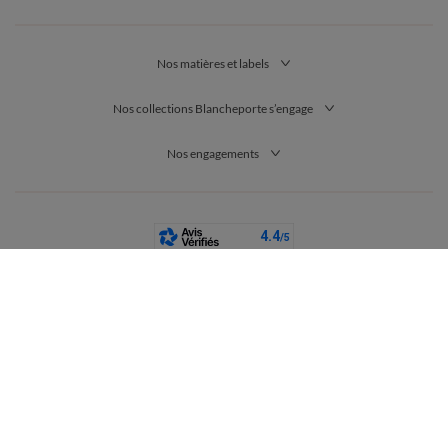
Nos matières et labels
Nos collections Blancheporte s’engage
Nos engagements
France