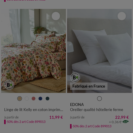
Fabriqué en France
EDONA
Linge de lit Kelly en coton imprimé floral
Oreiller qualité hôtellerie ferme
11,99 €
22,99 €
à partir de
à partir de
+ 0,36 €
-50% dès 2 art Code 899013
-50% dès 2 art Code 899013