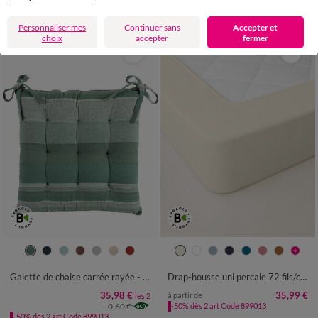
-50% dès 2 articles Code
:
899013
(1)
Appliquer
Personnaliser mes
Continuer sans
Accepter et
choix
accepter
fermer
Galette de chaise carrée rayée - lot de 2
Drap-housse uni percale 72 fils/cm² - bonnet 40 cm
35,98 €
35,99 €
à partir de
les 2
+ 0,60 €
-50% dès 2 art Code 899013
-50% dès 2 art Code 899013