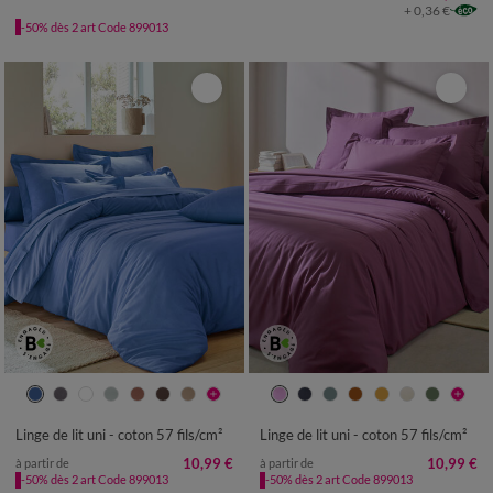
+ 0,36 €
-50% dès 2 art Code 899013
Linge de lit uni - coton 57 fils/cm²
Linge de lit uni - coton 57 fils/cm²
10,99 €
10,99 €
à partir de
à partir de
-50% dès 2 art Code 899013
-50% dès 2 art Code 899013