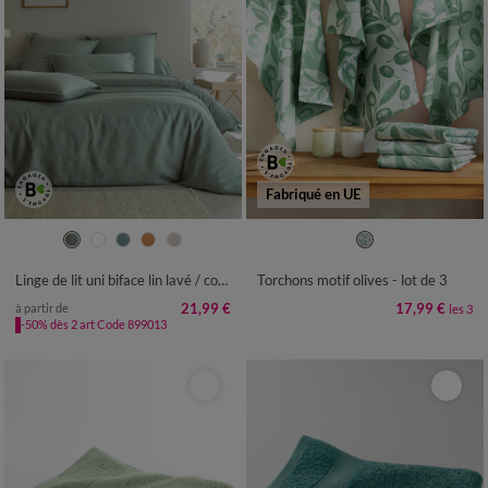
Fabriqué en UE
Linge de lit uni biface lin lavé / coton lavé
Torchons motif olives - lot de 3
21,99 €
17,99 €
à partir de
les 3
-50% dès 2 art Code 899013