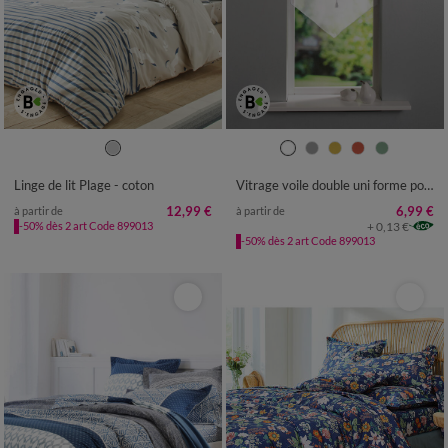
Linge de lit Plage - coton
Vitrage voile double uni forme pointe finition pattes
12,99 €
6,99 €
à partir de
à partir de
+ 0,13 €
-50% dès 2 art Code 899013
-50% dès 2 art Code 899013