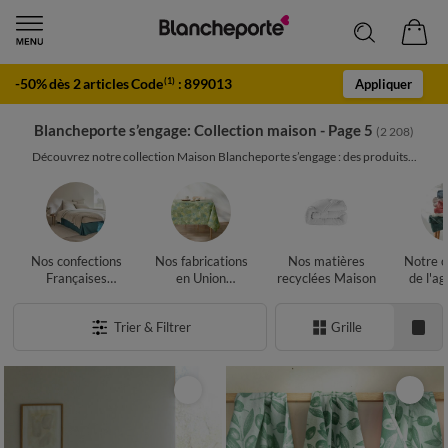
-50% dès 2 articles Code
:
899013
(1)
Appliquer
Blancheporte s’engage: Collection maison - Page 5
(2 208)
Découvrez notre collection Maison Blancheporte s’engage : des produits...
Nos confections
Nos fabrications
Nos matières
Notre c
Françaises
en Union
recyclées Maison
de l'ag
Maison
Européenne
biol
Maison
Ma
Trier & Filtrer
Grille