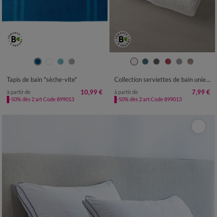
TAPIS DE BAIN : 50X80CM
TAPIS DE BAIN : 60X100CM
Tapis de bain "sèche-vite"
Collection serviettes de bain unies - gamme premium 640g/m²
CONTOUR : 50X40CM
10,99 €
7,99 €
à partir de
à partir de
-50% dès 2 art Code 899013
-50% dès 2 art Code 899013