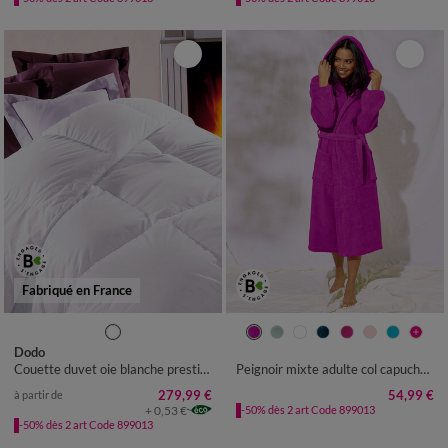
Fabriqué en France
34/36
38/40
42/44
46/48
Dodo
50/52
54/56
Couette duvet oie blanche prestige chambre tempérée
Peignoir mixte adulte col capuche - éponge bouclette 380 g/m²
279,99 €
54,99 €
à partir de
+ 0,53 €
-50% dès 2 art Code 899013
-50% dès 2 art Code 899013