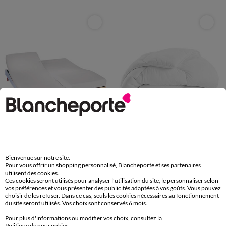
Fabriqué en France
Bienvenue sur notre site.
Pour vous offrir un shopping personnalisé, Blancheporte et ses partenaires
Dodo
utilisent des cookies.
Ces cookies seront utilisés pour analyser l'utilisation du site, le personnaliser selon
Drap-housse uni sommier articulé coton 57 fils/cm² - bonnet 26 cm
Couette Dodo® thermorégulante Suprelle Climat 400 g/m²
vos préférences et vous présenter des publicités adaptées à vos goûts. Vous pouvez
34,99 €
89,99 €
à partir de
à partir de
choisir de les refuser. Dans ce cas, seuls les cookies nécessaires au fonctionnement
+ 0,53 €
-50% dès 2 art Code 899013
du site seront utilisés. Vos choix sont conservés 6 mois.
-50% dès 2 art Code 899013
Pour plus d'informations ou modifier vos choix, consultez la
Politique de nos cookies
.