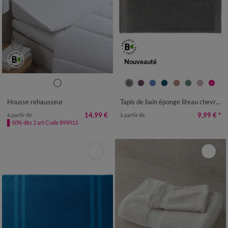
Nouveauté
TAPIS DE BAIN : 50X70CM
TAPIS DE BAIN : 60X100CM
Housse rehausseur
Tapis de bain éponge liteau chevron
CONTOUR : 50X40CM
14,99 €
9,99 €
*
à partir de
à partir de
TAPIS DE DOUCHE : 60X60CM
-50% dès 2 art Code 899013