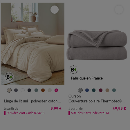
Fabriqué en France
Ourson
Linge de lit uni - polyester-coton 57 fils/cm²
Couverture polaire Thermotec® 350 g/m²
9,99 €
59,99 €
à partir de
à partir de
-50% dès 2 art Code 899013
-50% dès 2 art Code 899013