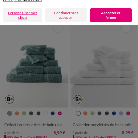
-50% dès 2 articles Code
:
899013
(1)
Appliquer
Personnaliser mes
Continuer sans
Accepter et
choix
accepter
fermer
Collection serviettes de bain unies - confort moelleux 420 g/m²
Collection serviettes de bain unies - confort moelleux 420 g/m²
8,99 €
8,99 €
à partir de
à partir de
-50% dès 2 art Code 899013
-50% dès 2 art Code 899013