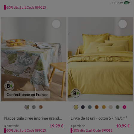
+ 0,36 €
-50% dès 2 art Code 899013
Confectionné en France
Nappe toile cirée imprimé grandes feuilles
Linge de lit uni - coton 57 fils/cm²
19,99 €
10,99 €
à partir de
à partir de
-50% dès 2 art Code 899013
-50% dès 2 art Code 899013