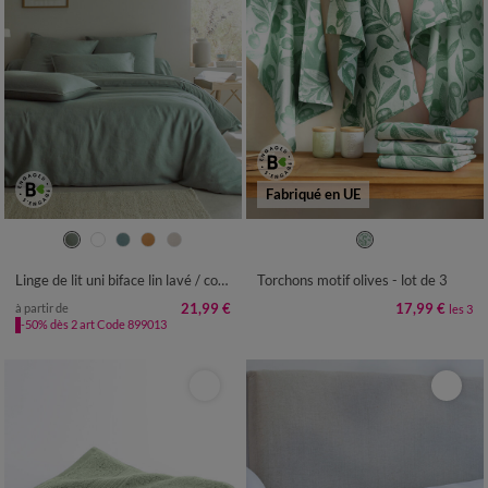
Fabriqué en UE
Linge de lit uni biface lin lavé / coton lavé
Torchons motif olives - lot de 3
21,99 €
17,99 €
à partir de
les 3
-50% dès 2 art Code 899013