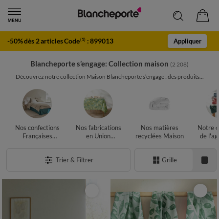
-50% dès 2 articles Code
:
899013
(1)
Appliquer
Blancheporte s’engage: Collection maison
(2 208)
Découvrez notre collection Maison Blancheporte s’engage : des produits...
Nos confections
Nos fabrications
Nos matières
Notre c
Françaises
en Union
recyclées Maison
de l'ag
Maison
Européenne
biol
Maison
Ma
Trier & Filtrer
Grille