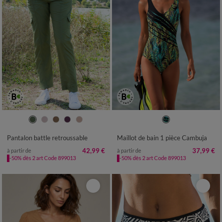
36
38
40
42
44
46
48
38
40
42
44
46
48
50
50
52
54
52
54
Pantalon battle retroussable
Maillot de bain 1 pièce Cambuja
42,99 €
37,99 €
à partir de
à partir de
-50% dès 2 art Code 899013
-50% dès 2 art Code 899013