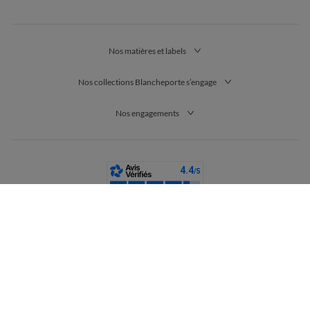
Nos matières et labels
Nos collections Blancheporte s’engage
Nos engagements
France