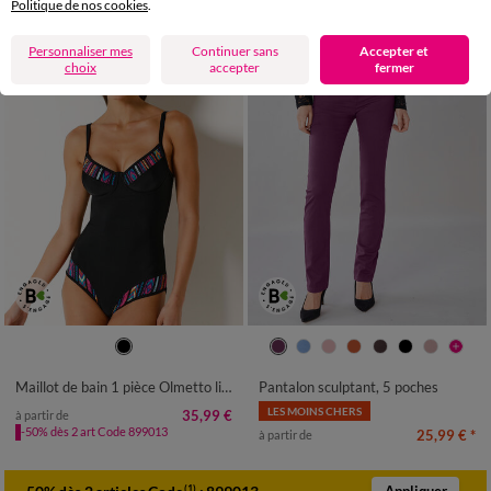
Politique de nos cookies
.
Personnaliser mes
Continuer sans
Accepter et
choix
accepter
fermer
36
38
40
42
44
46
48
50
52
54
Maillot de bain 1 pièce Olmetto lissant - avec armatures
Pantalon sculptant, 5 poches
LES MOINS CHERS
35,99 €
à partir de
-50% dès 2 art Code 899013
25,99 €
*
à partir de
(1)