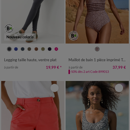
Nouveau coloris
34/36
38/40
42/44
46/48
38
40
42
44
46
48
50
50
52
54
56
58
52
Legging taille haute, ventre plat
Maillot de bain 1 pièce imprimé Tahona
19,99 €
*
37,99 €
à partir de
à partir de
-50% dès 2 art Code 899013