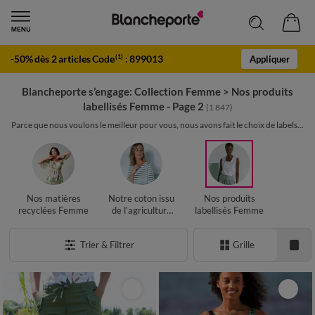
-50% dès 2 articles Code
:
899013
(1)
Appliquer
Blancheporte s’engage: Collection Femme
>
Nos produits
labellisés Femme - Page 2
(1 847)
Parce que nous voulons le meilleur pour vous, nous avons fait le choix de labels...
Nos matières
Notre coton issu
Nos produits
recyclées Femme
de l’agriculture
labellisés Femme
biologique
Femme
Trier & Filtrer
Grille