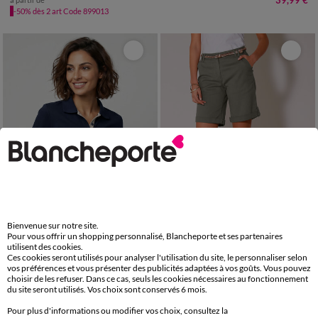
39,99 €
-50% dès 2 art Code 899013
Bienvenue sur notre site.
Pour vous offrir un shopping personnalisé, Blancheporte et ses partenaires
utilisent des cookies.
34/36
38/40
42/44
46/48
36
38
40
42
44
46
48
Ces cookies seront utilisés pour analyser l'utilisation du site, le personnaliser selon
50
52
54
50
52
vos préférences et vous présenter des publicités adaptées à vos goûts. Vous pouvez
Polo bicolore maille jersey
Bermuda uni longueur ajustable
choisir de les refuser. Dans ce cas, seuls les cookies nécessaires au fonctionnement
du site seront utilisés. Vos choix sont conservés 6 mois.
LES MOINS CHERS
35,99 €
à partir de
-50% dès 2 art Code 899013
15,99 €
*
à partir de
Pour plus d'informations ou modifier vos choix, consultez la