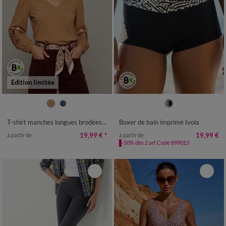
Edition limitée
34/36
38/40
42/44
46/48
36
38
40
42
44
46
48
50
52
54
50
52
T-shirt manches longues brodées, coton
Boxer de bain imprimé Ivola
19,99 €
*
19,99 €
à partir de
à partir de
-50% dès 2 art Code 899013