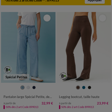
-50% dès 2 articles Code
:
899013
Appliquer
Spécial Petites
34
36
38
40
42
44
46
34/36
38/40
42/44
46/48
48
50
52
50
52
54
Pantalon large Spécial Petite, denim léger
Legging bootcut, taille haute
32,99 €
23,99 €
à partir de
à partir de
-50% dès 2 art Code 899013
-50% dès 2 art Code 899013