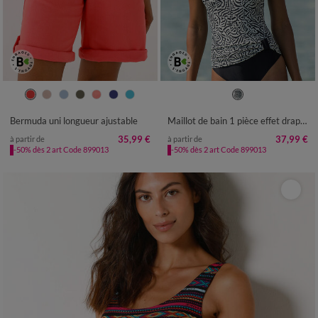
36
38
40
42
44
46
48
38
40
42
44
46
48
50
50
52
52
Bermuda uni longueur ajustable
Maillot de bain 1 pièce effet drapé Ivola
35,99 €
37,99 €
à partir de
à partir de
-50% dès 2 art Code 899013
-50% dès 2 art Code 899013