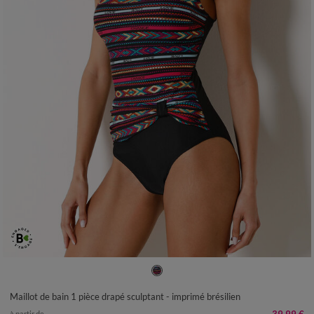
38
40
42
44
46
48
50
Maillot de bain 1 pièce drapé sculptant - imprimé brésilien
à partir de