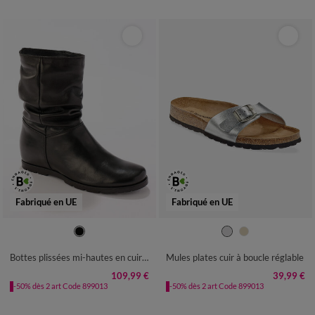
Fabriqué en UE
Fabriqué en UE
36
37
38
39
40
41
36
37
38
39
40
41
Bottes plissées mi-hautes en cuir avec semelle compensée invisible - noir
Mules plates cuir à boucle réglable
109,99 €
39,99 €
-50% dès 2 art Code 899013
-50% dès 2 art Code 899013