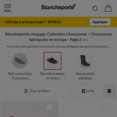
-50% dès 2 articles Code
:
899013
(1)
Appliquer
Blancheporte s’engage: Collection Chaussures
>
Chaussures
fabriquées en europe - Page 2
(65)
Parce que, dès que nous le pouvons, nous privilégions des productions plus...
Nos confections
Nos fabrications
Nos produits
Françaises
en Union
labellisés
Chaussures
Européenne
Chaussures
Chaussures
Trier & Filtrer
Grille