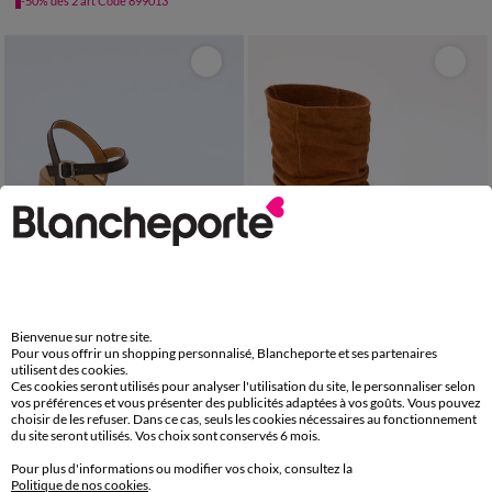
-50% dès 2 art Code 899013
Fabriqué en UE
Fabriqué en UE
Bienvenue sur notre site.
Pour vous offrir un shopping personnalisé, Blancheporte et ses partenaires
36
37
38
39
40
41
36
37
38
39
40
41
utilisent des cookies.
Ces cookies seront utilisés pour analyser l'utilisation du site, le personnaliser selon
vos préférences et vous présenter des publicités adaptées à vos goûts. Vous pouvez
Sandales cuir à talon
Bottes plissées mi-hautes en cuir velours, semelle compensée invisible
choisir de les refuser. Dans ce cas, seuls les cookies nécessaires au fonctionnement
79,99 €
109,99 €
du site seront utilisés. Vos choix sont conservés 6 mois.
-50% dès 2 art Code 899013
-50% dès 2 art Code 899013
Pour plus d'informations ou modifier vos choix, consultez la
Politique de nos cookies
.