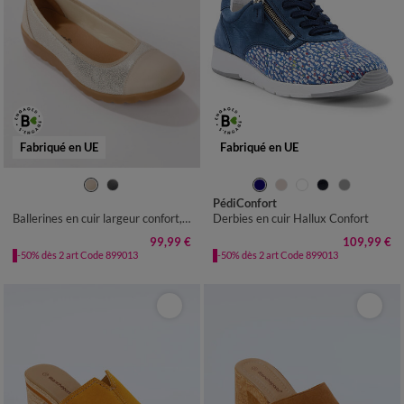
Fabriqué en UE
Fabriqué en UE
36
37
38
39
40
41
36
37
38
39
40
41
PédiConfort
Ballerines en cuir largeur confort, avec empiècements extensibles
Derbies en cuir Hallux Confort
99,99 €
109,99 €
-50% dès 2 art Code 899013
-50% dès 2 art Code 899013