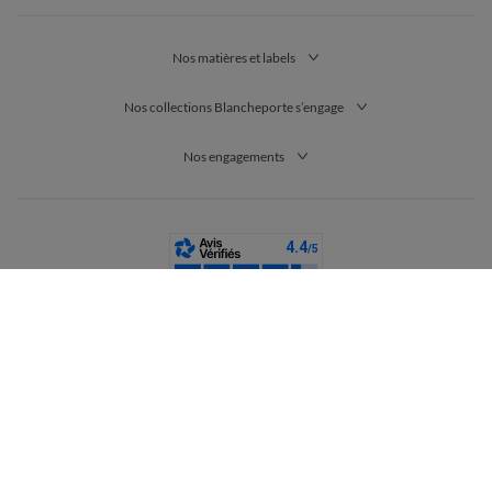
Nos matières et labels
Nos collections Blancheporte s’engage
Nos engagements
France