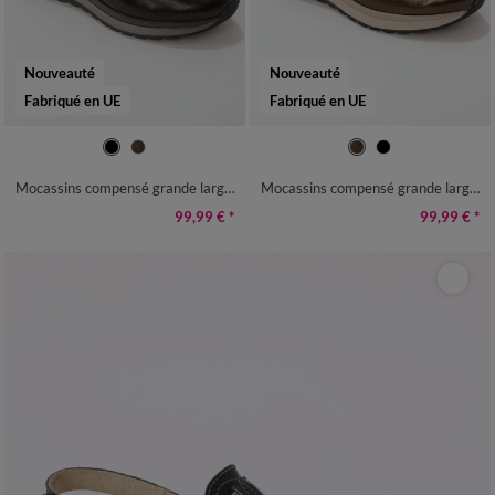
Nouveauté
Nouveauté
Fabriqué en UE
Fabriqué en UE
36
37
38
39
40
41
36
37
38
39
40
41
Mocassins compensé grande largeur
Mocassins compensé grande largeur
99,99 €
*
99,99 €
*