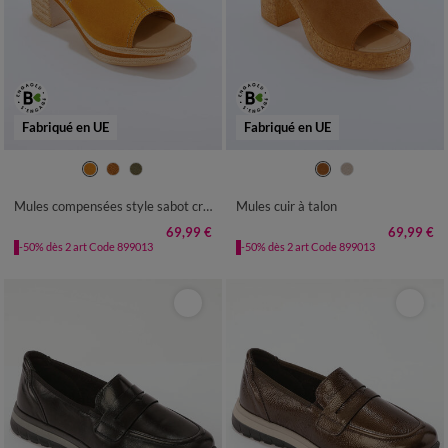
Fabriqué en UE
Fabriqué en UE
36
37
38
39
40
41
36
37
38
39
40
41
Mules compensées style sabot croûte de cuir
Mules cuir à talon
69,99 €
69,99 €
-50% dès 2 art Code 899013
-50% dès 2 art Code 899013