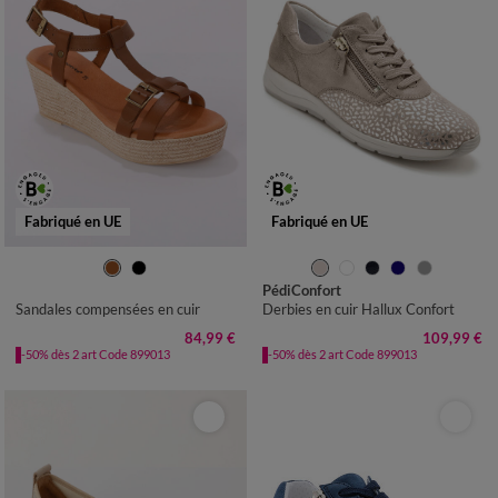
Fabriqué en UE
Fabriqué en UE
36
37
38
39
40
41
36
37
38
39
40
41
PédiConfort
Sandales compensées en cuir
Derbies en cuir Hallux Confort
84,99 €
109,99 €
-50% dès 2 art Code 899013
-50% dès 2 art Code 899013