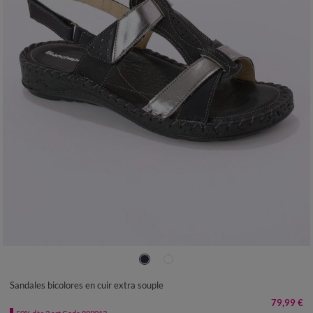
36
37
38
39
40
41
Sandales bicolores en cuir extra souple
79,99 €