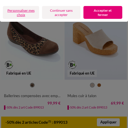
Personnaliser mes
Continuer sans
Accepter et
choix
accepter
fermer
Fabriqué en UE
Fabriqué en UE
36
37
38
39
40
41
36
37
38
39
40
41
Ballerines compensées avec empiècements extensibles
Mules cuir à talon
99,99 €
69,99 €
-50% dès 2 art Code 899013
-50% dès 2 art Code 899013
-50% dès 2 articles Code
:
899013
(1)
Appliquer