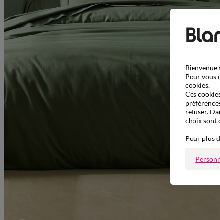
Bienvenue s
Pour vous o
cookies.
Ces cookies 
préférences
refuser. Da
choix sont 
Pour plus d
Personn