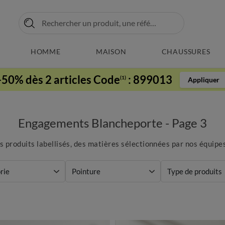
HOMME
MAISON
CHAUSSURES
-50% dès 2 articles Code
:
899013
(1)
Appliquer
Engagements Blancheporte - Page 3
s produits labellisés, des matières sélectionnées par nos équipe
rie
Pointure
Type de produits
Matière
Marque