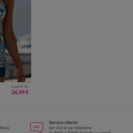
à partir de
8
50
52
26,99 €
Service clients
 Relay
par chat et par téléphone
de 8h00 à 20h00 du lundi au samedi