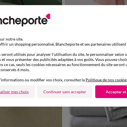
34/36
38/40
42/44
46/48
Peignoir de bain mixte adulte - coton nid d'abeille 230 
ur notre site.
-50% dès 2 art Code 899013
ffrir un shopping personnalisé, Blancheporte et ses partenaires utilisent
seront utilisés pour analyser l'utilisation du site, le personnaliser selon 
 et vous présenter des publicités adaptées à vos goûts. Vous pouvez chois
ns ce cas, seuls les cookies nécessaires au fonctionnement du site seront u
conservés 6 mois.
'informations ou modifier vos choix, consultez la
Politique de nos cookie
aliser mes choix
Continuer sans accepter
Accepter et