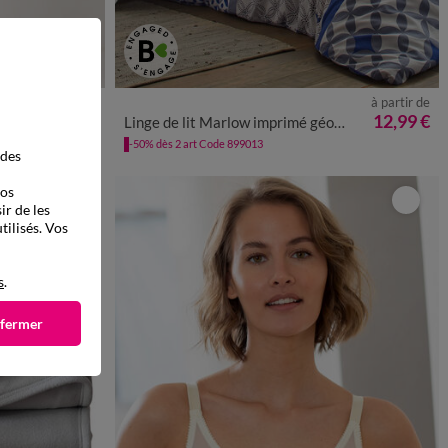
à partir de
50/52
54/56
64,99 €
12,99 €
g/m²
Linge de lit Marlow imprimé géométrique - coton 57 fils/cm²
-50% dès 2 art Code 899013
 des
vos
ir de les
tilisés. Vos
s
.
 fermer