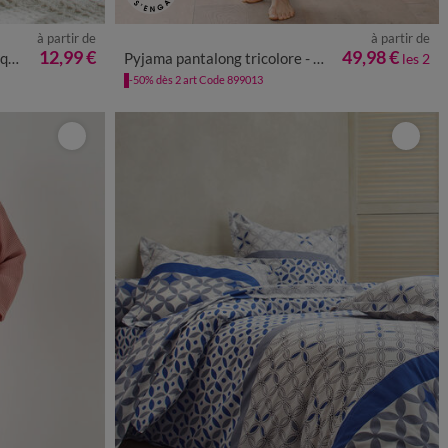
à partir de
à partir de
S
M
L
XL
XXL
3XL
4XL
12,99 €
49,98 €
cm²
Pyjama pantalong tricolore - lot de 2
les 2
-50% dès 2 art Code 899013