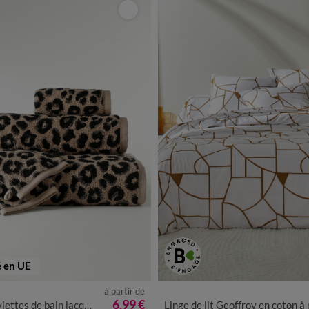
é en UE
à partir de
6,99 €
jacquard motif peau de léopard 450 g/m2
Linge de lit Geoffroy en coton à motifs graphiq