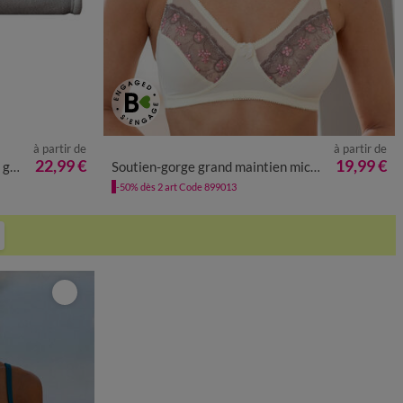
à partir de
à partir de
22,99 €
19,99 €
m²
Soutien-gorge grand maintien microfibre Caminata - sans armatures
-50% dès 2 art Code 899013