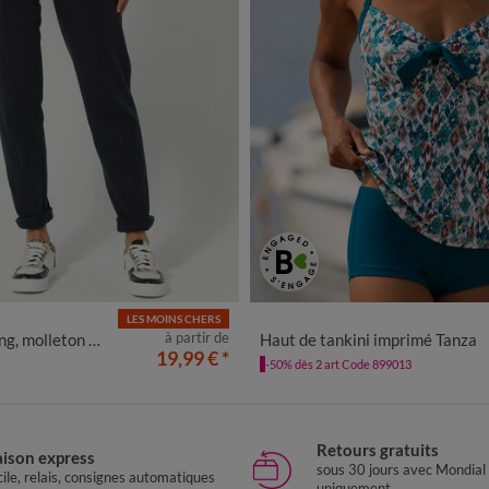
LES MOINS CHERS
0
42/44
46/48
50
52
54
56
36
38
40
42
44
46
4
à partir de
 molleton gratté
Haut de tankini imprimé Tanza
19,99 €
*
-50% dès 2 art Code 899013
Retours gratuits
aison express
sous 30 jours avec Mondial
ile, relais, consignes automatiques
uniquement