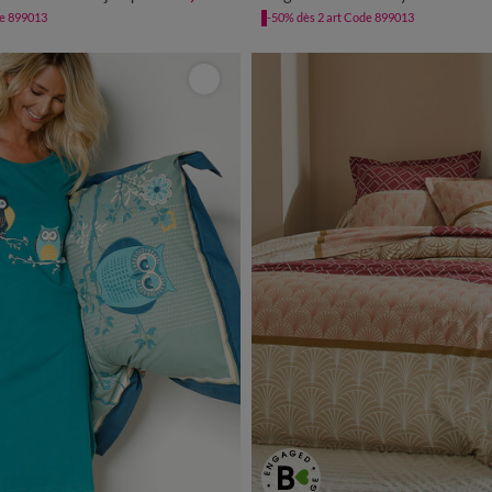
de 899013
-50% dès 2 art Code 899013