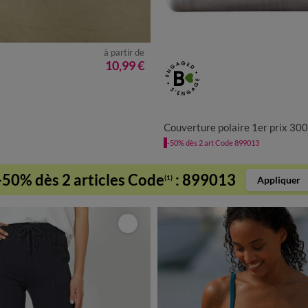
à partir de
10,99 €
Couverture polaire 1er prix 300 g/
-50% dès 2 art Code 899013
-50% dès 2 articles Code
:
899013
(1)
Appliquer