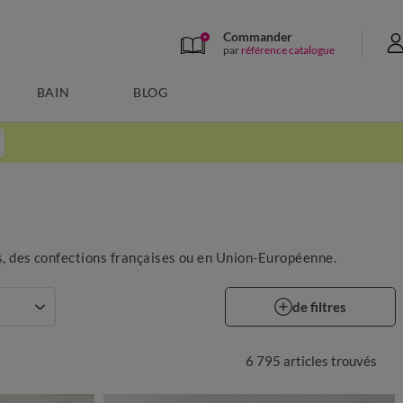
Commander
par
référence catalogue
BAIN
BLOG
s, des confections françaises ou en Union-Européenne.
de filtres
6 795 articles
trouvés