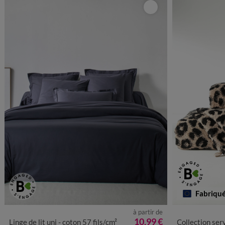
Mieux choisir
Fabriqu
à partir de
10,99 €
Linge de lit uni - coton 57 fils/cm²
Collection serviettes de bain 