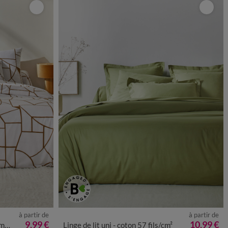
à partir de
à partir de
9,99 €
10,99 €
ues
Linge de lit uni - coton 57 fils/cm²