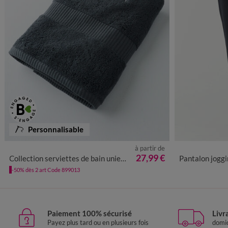
Personnalisable
à partir de
34/36
38/4
27,99 €
Collection serviettes de bain unies à personnaliser - gamme premium 640g/m²
Pantalon jogging,
-50% dès 2 art Code 899013
Paiement 100% sécurisé
Livr
Payez plus tard ou en plusieurs fois
domic