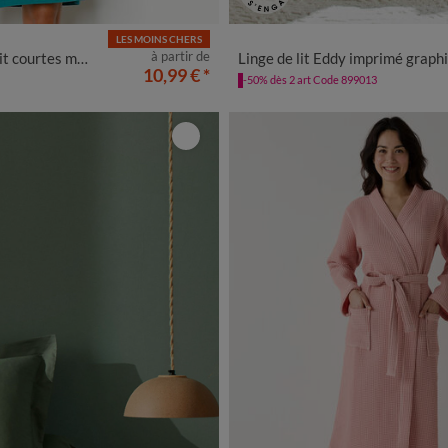
LES MOINS CHERS
0
42/44
46/48
50
52
54
56
à partir de
es courtes motif "hiboux"
Linge de lit Eddy imprimé graphique - coton 57 fils/
10,99 €
*
-50% dès 2 art Code 899013