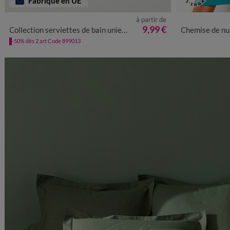
Fabriqué en UE
à partir de
34/36
38/4
9,99 €
Collection serviettes de bain unies - confort luxe 540g/m²
Chemise de nuit courtes manch
-50% dès 2 art Code 899013